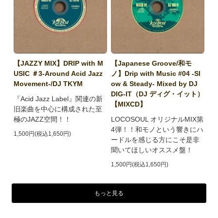
【JAZZY MIX】DRIP with M
【Japanese Groove/和モ
USIC ＃3-Around Acid Jazz
ノ】Drip with Music #04 -Sl
Movement-/DJ TKYM
ow & Steady- Mixed by DJ
DIG-IT（DJ ディグ・イット）
『Acid Jazz Label』関連の新
【MIXCD】
旧楽曲を中心に構成された至
極のJAZZ空間！！
LOCOSOUL オリジナルMIX第
4弾！！和モノという響きにハ
1,500円(税込1,650円)
ードルを感じる方にこそ是非
聞いてほしいオススメ盤！
1,500円(税込1,650円)
もっと見る