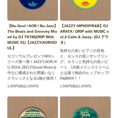
【Nu-Soul / AOR / Nu-Jazz】
【JAZZY HIPHOP/R&B】DJ
The Beats and Groovey Mix
ARATA / DRIP with MUSIC v
ed by DJ TKYM(DRIP With
ol.2-Calm & Jazzy- (DJ アラ
MUSIC 01)【JAZZY/AOR/SO
タ）
UL】
気持ちの良いピアノの音色
ロコソウルプレゼンツMIXシ
と、センスの良いサンプリン
リーズ第一弾！JAZZY,AOR,N
グ、カラッと気持ちの良いビ
U SOUL,現行のGood Musicを
ート、US産メインストリーム
中心に構成された間違いなく
とは違う独自のヒップホップ/
クラシックとなる1枚が発売！
R&BMIX！！
1,500円(税込1,650円)
1,500円(税込1,650円)