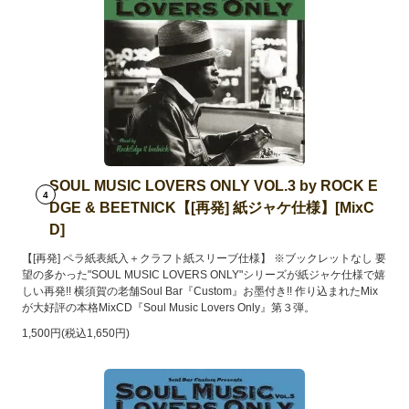
SOUL MUSIC LOVERS ONLY VOL.3 by ROCK E
4
DGE & BEETNICK【[再発] 紙ジャケ仕様】[MixC
D]
【[再発] ペラ紙表紙入＋クラフト紙スリーブ仕様】 ※ブックレットなし 要
望の多かった"SOUL MUSIC LOVERS ONLY"シリーズが紙ジャケ仕様で嬉
しい再発!! 横須賀の老舗Soul Bar『Custom』お墨付き!! 作り込まれたMix
が大好評の本格MixCD『Soul Music Lovers Only』第３弾。
1,500円(税込1,650円)