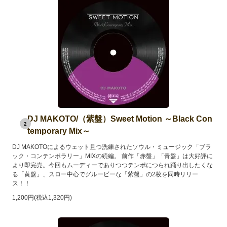
DJ MAKOTO/（紫盤）Sweet Motion ～Black Con
2
temporary Mix～
DJ MAKOTOによるウェット且つ洗練されたソウル・ミュージック「ブラ
ック・コンテンポラリー」MIXの続編。 前作「赤盤」「青盤」は大好評に
より即完売。今回もムーディーでありつつテンポにつられ踊り出したくな
る「黄盤」、スロー中心でグルービーな「紫盤」の2枚を同時リリー
ス！！
1,200円(税込1,320円)