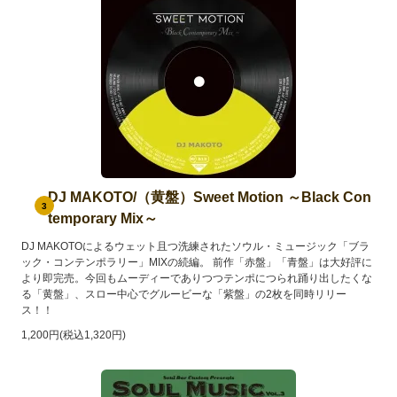
DJ MAKOTO/（黄盤）Sweet Motion ～Black Con
3
temporary Mix～
DJ MAKOTOによるウェット且つ洗練されたソウル・ミュージック「ブラ
ック・コンテンポラリー」MIXの続編。 前作「赤盤」「青盤」は大好評に
より即完売。今回もムーディーでありつつテンポにつられ踊り出したくな
る「黄盤」、スロー中心でグルービーな「紫盤」の2枚を同時リリー
ス！！
1,200円(税込1,320円)