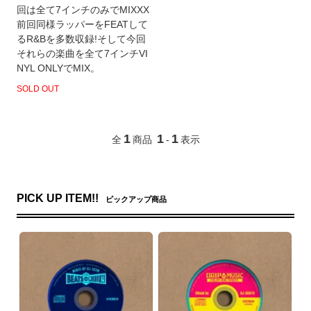
回は全て7インチのみでMIXXX
前回同様ラッパーをFEATして
るR&Bを多数収録!そして今回
それらの楽曲を全て7インチVI
NYL ONLYでMIX。
SOLD OUT
1
1
1
全
商品
-
表示
PICK UP ITEM!!
ピックアップ商品