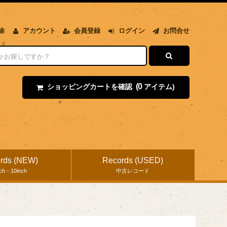
除
アカウント
会員登録
ログイン
お問合せ
(0
ショッピングカートを確認
アイテム)
rds (NEW)
Records (USED)
nch・10inch
中古レコード