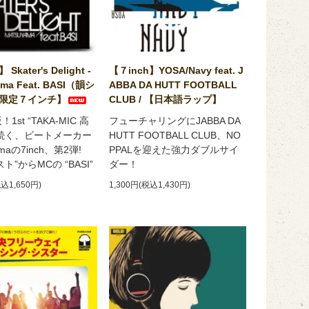
kater's Delight -
【７inch】YOSA/Navy feat. J
ama Feat. BASI（韻シ
ABBA DA HUTT FOOTBALL
限定７インチ】
CLUB / 【日本語ラップ】
！1st “TAKA-MIC 高
フューチャリングにJABBA DA
に続く、ビートメーカー
HUTT FOOTBALL CLUB、NO
amaの7inch、第2弾!
PPALを迎えた強力ダブルサイ
ト”からMCの “BASI”
ダー！
税込1,650円)
1,300円(税込1,430円)