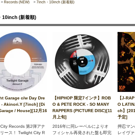
>
Records (NEW)
>
7inch・10inch (新着順)
・10inch (新着順)
ght Garage c/w Day Dre
【HIPHOP 限定7インチ】ROB
【J-RAP
- Akinori.Y [7inch] [Di
O & PETE ROCK - SO MANY
O LATIN
 Garage / House][12月16
RAPPERS (PICTURE DISC)[11
ch】[2
月上旬]
予定]
ht City Records 第2弾アナ
2016年に同レーベルによりオ
押忍マンの
ス！ Twilight City R
フィシャル再発された盤も即完
レイヴァ