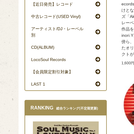
eco
【近日発売】レコード
けとな
ズ「Ak
中古レコード(USED Vinyl)
レーベ
アーティスト/DJ・レーベル
作品を
別
inor
傍ら、
CD(ALBUM)
たオリ
クトが
LocoSoul Records
1,600
【会員限定割引対象】
LAST 1
RANKING
総合ランキング(不定期更新)