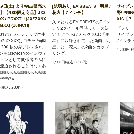
29日(土) よりWEB販売ス
[試聴あり] EVISBEATS - 明星 /
サイプレ
】【RSD限定商品】JXZ
花火【７インチ】
野/ PRI
X / BRXXTH (JXZZXNX
016【
久々となるEVISBEATSの7イン
MXX) (10INCH)
チが2タイトル同時リリース決
『フリー
 2017の ラインナップの中
定！ こちらはミックスCD『明
サイプレ
番のXXXXXはコチラ!!当時
星』に収録されていた新曲「明
7インチ
 300 枚のみプレスされ
星」と「花火」の2曲をカップ
1,700円(
インチはPARTYのインヴィ
リング。
ョンとして関係者のみに
1,500円(税込1,650円)
流通されることはなくあ
￼￼￼￼￼￼￼￼￼￼￼
￼￼￼ʏ
円(税込1,980円)