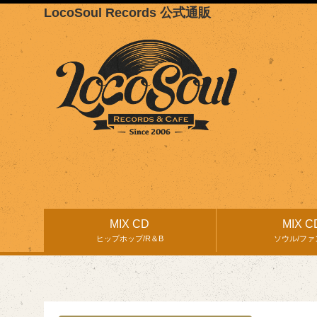
LocoSoul Records 公式通販
MIX CD
MIX C
ヒップホップ/R＆B
ソウル/ファ