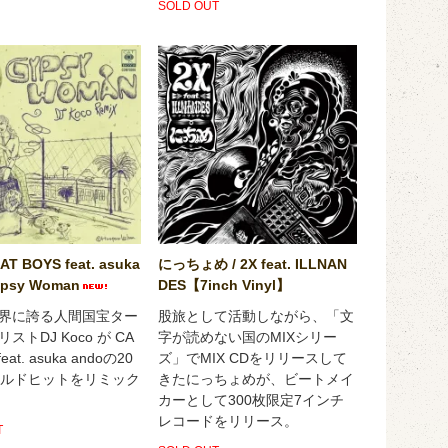
SOLD OUT
CAT BOYS feat. asuka
にっちょめ / 2X feat. ILLNAN
ypsy Woman
DES【7inch Vinyl】
界に誇る人間国宝ター
股旅として活動しながら、「文
ストDJ Koco が CA
字が読めない国のMIXシリー
feat. asuka andoの20
ズ」でMIX CDをリリースして
ールドヒットをリミック
きたにっちょめが、ビートメイ
カーとして300枚限定7インチ
レコードをリリース。
T