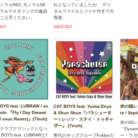
ノラルREC,モノラルMI
れとなっていましたが、 デジ
ノラルマスタリングの逸品
タルファイルとジャケ付きで大
ご入手ください。
再発。
OUT
SOLD OUT
OYS feat. LUBRAW / as
CAT BOYS feat. Yuima Enya
井の頭レン
ndo 『Fly / Day Dreami
& Shun Shun『パラシュータ
te / Sep
J snuc Remix)』(7inch)
ー / レッツ・ステイ・トゥギャ
井の頭レ
ザー』 (7inch)
クラブクラシックとなっ
『Dyna
BOYS feat. LUBRAWとf
希代のキッズグループFolderの
ー・ラガ