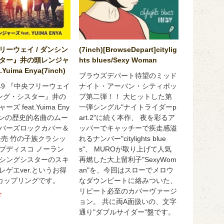
リーウェイ / ダンシン
(7inch)[BrowseDepart]citylig
ター』井の頭レンジャ
hts blues/Sexy Woman
.Yuima Enya(7inch)
ブラウズデパート待望のミッド
049 『中央フリーウェイ
ナイト・アーバン・シティポッ
シング・シスター』井の
プ第二弾！！ 大ヒットした第
ズ feat.Yuima Eny
一弾シングル"ナイトライダーp
ミンの歴史的名曲のムー
art.2"に続く本作、 夜を彩るア
バーズロックカバー＆
ッパーでキャッチーで疾走感溢
年発売 竹の子族クラシッ
れるナンバー"citylights blue
プディスコ ノーラン
s"、 MUROが取り上げて人気
シングシスターのスキ
再燃した大上留利子"SexyWom
レゲエver.というお得
an"を、今回はスローでメロウ
カップリングです。
なダウンビートに絡みついた、
リピート必至のカバーヴァージ
T
ョン。 共に両A面扱いの、文字
通り"ダブルサイダー"盤です。