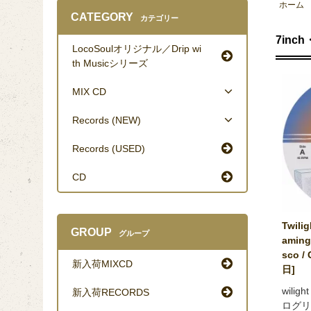
ホーム
CATEGORY
カテゴリー
7inch
LocoSoulオリジナル／Drip wi
th Musicシリーズ
MIX CD
Records (NEW)
Records (USED)
CD
Twili
GROUP
グループ
aming 
sco /
新入荷MIXCD
日]
wilig
新入荷RECORDS
ログリリー