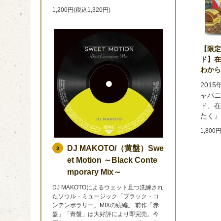
1,200円(税込1,320円)
【限定
ド】在
わから
201
ャパニ
ド、在
たく』
1,800
DJ MAKOTO/（黄盤）Swe
3
et Motion ～Black Conte
mporary Mix～
DJ MAKOTOによるウェット且つ洗練され
たソウル・ミュージック「ブラック・コ
ンテンポラリー」MIXの続編。 前作「赤
盤」「青盤」は大好評により即完売。今