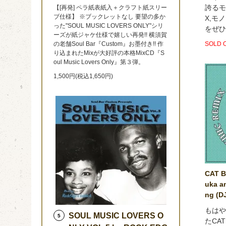
誇るモ
【[再発] ペラ紙表紙入＋クラフト紙スリー
ブ仕様】 ※ブックレットなし 要望の多か
X,モ
った"SOUL MUSIC LOVERS ONLY"シリ
をぜひ
ーズが紙ジャケ仕様で嬉しい再発!! 横須賀
SOLD 
の老舗Soul Bar『Custom』お墨付き!! 作
り込まれたMixが大好評の本格MixCD『S
oul Music Lovers Only』第３弾。
1,500円(税込1,650円)
CAT B
uka a
ng (D
もはや
SOUL MUSIC LOVERS O
5
たCAT 