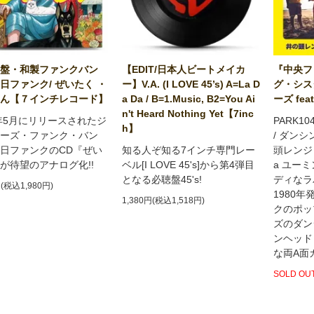
盤・和製ファンクバン
【EDIT/日本人ビートメイカ
『中央フ
日ファンク/ ぜいたく ・
ー】V.A. (I LOVE 45’s) A=La D
グ・シス
ん【７インチレコード】
a Da / B=1.Music, B2=You Ai
ーズ feat
n't Heard Nothing Yet【7inc
5年5月にリリースされたジ
PARK1
h】
ーズ・ファンク・バン
/ ダン
日ファンクのCD『ぜい
知る人ぞ知る7インチ専門レー
頭レンジャー
が待望のアナログ化!!
ベル[I LOVE 45's]から第4弾目
a ユー
となる必聴盤45's!
ディなラ
円(税込1,980円)
1980
1,380円(税込1,518円)
クのポッ
ズのダン
ンヘッド
な両A面
SOLD OU