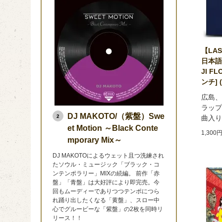
【LA
日本語ラ
JI F
ンチ] 
広島、
ラップ
DJ MAKOTO/（紫盤）Swe
2
曲入り
et Motion ～Black Conte
1,300
mporary Mix～
DJ MAKOTOによるウェット且つ洗練され
たソウル・ミュージック「ブラック・コ
ンテンポラリー」MIXの続編。 前作「赤
盤」「青盤」は大好評により即完売。今
回もムーディーでありつつテンポにつら
れ踊り出したくなる「黄盤」、スロー中
心でグルービーな「紫盤」の2枚を同時リ
リース！！