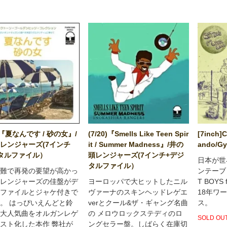
0)『夏なんです / 砂の女』/
(7/20)『Smells Like Teen Spir
[7inch]
レンジャーズ(7インチ
it / Summer Madness』/井の
ando/G
タルファイル）
頭レンジャーズ(7インチ+デジ
日本が世
タルファイル）
難で再発の要望が高かっ
ンテーブリ
レンジャーズの佳盤がデ
ヨーロッパで大ヒットしたニル
T BOYS 
ファイルとジャケ付きで
ヴァーナのスキンヘッドレゲエ
18年ワ
。 はっぴいえんどと鈴
verとクール&ザ・ギャング名曲
ス。
大人気曲をオルガンレゲ
の メロウロックステディのロ
SOLD OU
スト化した本作 弊社が
ングセラー盤。しばらく在庫切