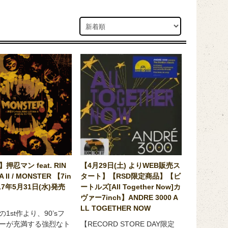
】押忍マン feat. RIN
【4月29日(土) よりWEB販売ス
A II / MONSTER 【7in
タート】【RSD限定商品】【ビ
017年5月31日(水)発売
ートルズ[All Together Now]カ
ヴァー7inch】ANDRE 3000 A
LL TOGETHER NOW
1st作より、90’sフ
ーが充満する強烈なト
【RECORD STORE DAY限定