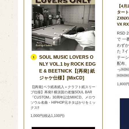
【4月
タート
ZXNXV
VX RX
RSD
で 一
わずか
た 7
SOUL MUSIC LOVERS O
テーシ
1
配布、
NLY VOL.1 by ROCK EDG
っ￼￼
E & BEETNICK【[再発] 紙
￼￼￼
ジャケ仕様】[MixCD]
1,800
【[再発] ペラ紙表紙入＋クラフト紙スリー
ブ仕様】再発!! 横須賀の老舗SOUL BAR
『CUSTOM』30周年記念MIXCD。メロウ
ソウル名曲・HIPHOP元ネタばかりをミッ
クス!!
1,000円(税込1,100円)