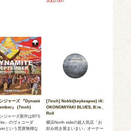
SOLD OUT
ジャーズ 『Dynami
[7inch] Nokki(keykeapee) /A:
tember』 (7inch)
OKONOMIYAKI BLUES, B:re_
Roll
ンジャーズ新作はBTS
mite』のヴォコーダ
横浜North sideの超人気店「お
verという荒唐無稽な
好み焼き屋まいまい」オーナー