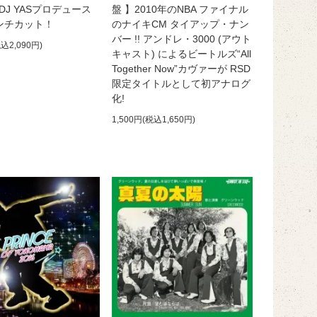
DJ YASプロデュース
盤 】2010年のNBA ファイナル
ンチカット！
のナイキCM タイアップ・ナン
バー !! アンドレ・3000 (アウト
税込2,090円)
キャスト) によるビートルズ“All
Together Now”カヴァーが RSD
限定タイトルとして初アナログ
化!
1,500円(税込1,650円)