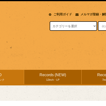
ご利用ガイド
メルマガ登録・解
D
Records (NEW)
Reco
ンク
12inch・LP
7i