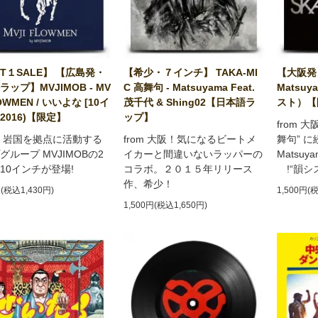
ST１SALE】 【広島発・
【希少・７インチ】 TAKA-MI
【大阪発】 S
ップ】MVJIMOB - MV
C 高舞句 - Matsuyama Feat.
Matsuy
LOWMEN / いいよな [10イ
茂千代 & Shing02【日本語ラ
スト）【
(2016)【限定】
ップ】
from 大阪
 岩国を拠点に活動する
from 大阪！気になるビートメ
舞句” 
グループ MVJIMOBの2
イカーと間違いないラッパーの
Matsuy
10インチが登場!
コラボ。２０１５年リリース
!“韻シス
作、希少！
円(税込1,430円)
1,500円(
1,500円(税込1,650円)