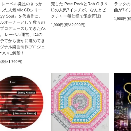
rds レーベル発足のきっか
売した Pete RockとRob O (I.N.
ラックの
った人気Mix CDシリー
I.)の人気7インチが、なんとピ
曲が7イ
yy Soul」を代表作に、
クチャー盤仕様で限定再販!
1,900円(
ルオーナーとして数々の
1,900円(税込2,090円)
プロデュースしてきたAk
i.Y。 レーベル運営、DJの
予てから密かに進めてき
ジナル楽曲制作プロジェ
ついに解禁！
円(税込1,760円)