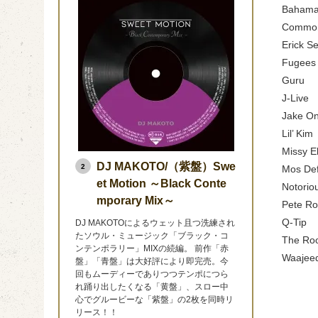
Bahama
Commo
Erick S
Fugees
Guru
J-Live
Jake O
Lil’ Kim
Missy El
DJ MAKOTO/（紫盤）Swe
2
Mos De
et Motion ～Black Conte
Notoriou
mporary Mix～
Pete Ro
Q-Tip
DJ MAKOTOによるウェット且つ洗練され
たソウル・ミュージック「ブラック・コ
The Ro
ンテンポラリー」MIXの続編。 前作「赤
Waajee
盤」「青盤」は大好評により即完売。今
回もムーディーでありつつテンポにつら
れ踊り出したくなる「黄盤」、スロー中
心でグルービーな「紫盤」の2枚を同時リ
リース！！