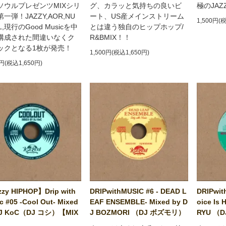
ソウルプレゼンツMIXシリ
グ、カラッと気持ちの良いビ
極のJA
一弾！JAZZY,AOR,NU
ート、US産メインストリーム
1,500円(
L,現行のGood Musicを中
とは違う独自のヒップホップ/
構成された間違いなくク
R&BMIX！！
ックとなる1枚が発売！
1,500円(税込1,650円)
0円(税込1,650円)
zy HIPHOP】Drip with
DRIPwithMUSIC #6 - DEAD L
DRIPwit
c #05 -Cool Out- Mixed
EAF ENSEMBLE- Mixed by D
oice Is 
DJ KoC（DJ コシ）【MIX
J BOZMORI （DJ ボズモリ）
RYU （
】