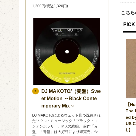
1,200円(税込1,320円)
こちら
PICK 
DJ MAKOTO/（黄盤）Swe
3
et Motion ～Black Conte
【Nu-
mporary Mix～
The 
DJ MAKOTOによるウェット且つ洗練され
ed b
たソウル・ミュージック「ブラック・コ
USIC
ンテンポラリー」MIXの続編。 前作「赤
L】
盤」「青盤」は大好評により即完売。今