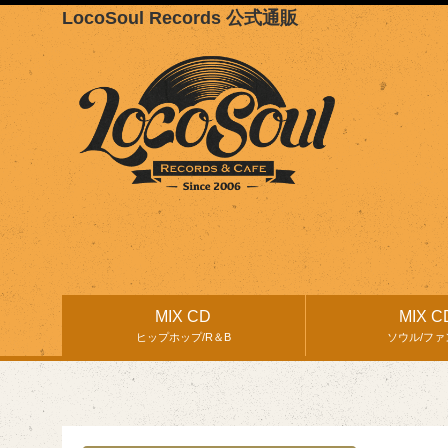
LocoSoul Records 公式通販
MIX CD
MIX C
ヒップホップ/R＆B
ソウル/ファ