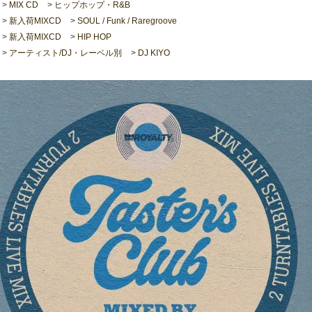
>
MIX CD
>
ヒップホップ・R&B
>
新入荷MIXCD
>
SOUL / Funk / Raregroove
>
新入荷MIXCD
>
HIP HOP
>
アーティスト/DJ・レーベル別
>
DJ KIYO