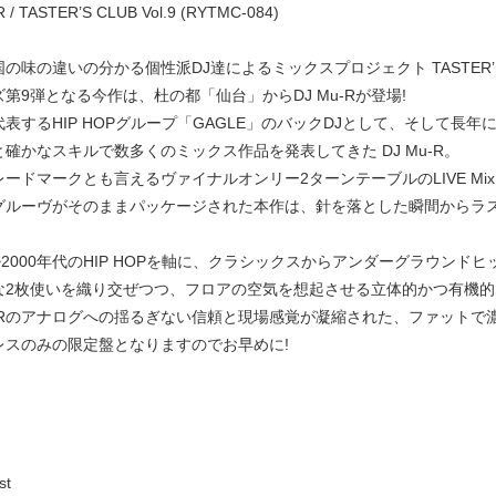
R / TASTERʼS CLUB Vol.9 (RYTMC-084)
の味の違いの分かる個性派DJ達によるミックスプロジェクト TASTERʼ
第9弾となる今作は、杜の都「仙台」からDJ Mu-Rが登場!
表するHIP HOPグループ「GAGLE」のバックDJとして、そして長年に
確かなスキルで数多くのミックス作品を発表してきた DJ Mu-R。
レードマークとも言えるヴァイナルオンリー2ターンテーブルのLIVE M
グルーヴがそのままパッケージされた本作は、針を落とした瞬間からラ
~2000年代のHIP HOPを軸に、クラシックスからアンダーグラウン
な2枚使いを織り交ぜつつ、フロアの空気を想起させる立体的かつ有機
Mu-Rのアナログへの揺るぎない信頼と現場感覚が凝縮された、ファットで
レスのみの限定盤となりますのでお早めに!
st