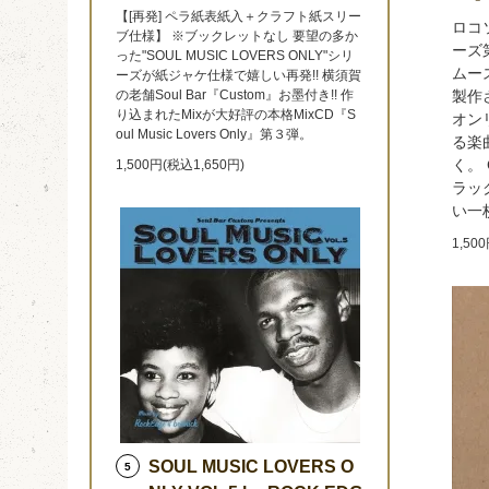
【[再発] ペラ紙表紙入＋クラフト紙スリー
ロコ
ブ仕様】 ※ブックレットなし 要望の多か
ーズ
った"SOUL MUSIC LOVERS ONLY"シリ
ムース
ーズが紙ジャケ仕様で嬉しい再発!! 横須賀
の老舗Soul Bar『Custom』お墨付き!! 作
製作
り込まれたMixが大好評の本格MixCD『S
オンリ
oul Music Lovers Only』第３弾。
る楽
く。 
1,500円(税込1,650円)
ラッ
い一
1,50
SOUL MUSIC LOVERS O
5