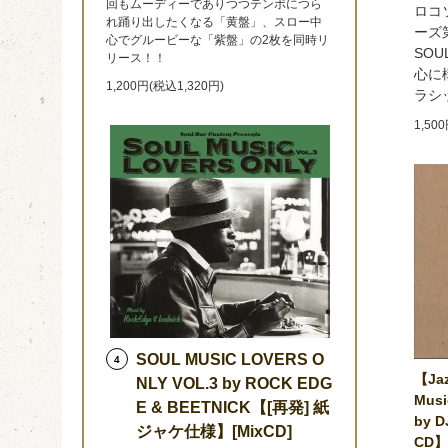
回もムーディーでありつつテンポにつら
ロコ
れ踊り出したくなる「黄盤」、スロー中
ーズ第
心でグルービーな「紫盤」の2枚を同時リ
SOU
リース！！
心に
1,200円(税込1,320円)
ラシ
1,50
SOUL MUSIC LOVERS O
4
【Jaz
NLY VOL.3 by ROCK EDG
Musi
E & BEETNICK【[再発] 紙
by 
ジャケ仕様】[MixCD]
CD