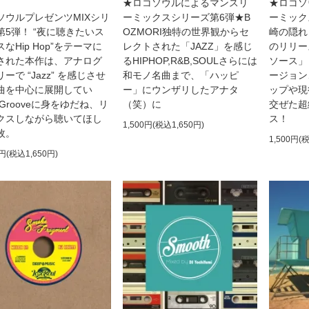
★ロコソウルによるマンスリ
★ロコソ
ソウルプレゼンツMIXシリ
ーミックスシリーズ第6弾★B
ーミック
第5弾！ “夜に聴きたいス
OZMORI独特の世界観からセ
崎の隠れ
なHip Hop”をテーマに
レクトされた「JAZZ」を感じ
のリリー
された本作は、アナログ
るHIPHOP,R&B,SOULさらには
ソース」
ーで “Jazz” を感じさせ
和モノ名曲まで、「ハッピ
ージョン
曲を中心に展開してい
ー」にウンザリしたアナタ
ップや現
Grooveに身をゆだね、リ
（笑）に
交ぜた超
クスしながら聴いてほし
ス！
1,500円(税込1,650円)
枚。
1,500円(
0円(税込1,650円)