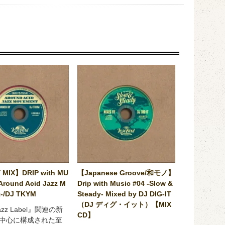
 MIX】DRIP with MU
【Japanese Groove/和モノ】
Around Acid Jazz M
Drip with Music #04 -Slow &
-/DJ TKYM
Steady- Mixed by DJ DIG-IT
（DJ ディグ・イット）【MIX
Jazz Label』関連の新
CD】
中心に構成された至