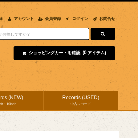
除
アカウント
会員登録
ログイン
お問合せ
(0
ショッピングカートを確認
アイテム)
rds (NEW)
Records (USED)
nch・10inch
中古レコード