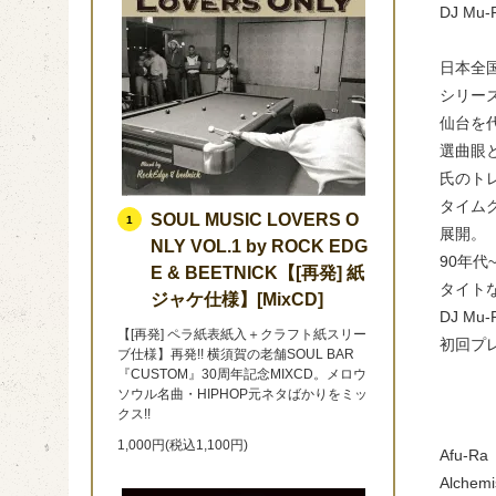
DJ Mu-
日本全国
シリーズ
仙台を代
選曲眼と
氏のト
タイム
SOUL MUSIC LOVERS O
1
展開。
NLY VOL.1 by ROCK EDG
90年代
E & BEETNICK【[再発] 紙
タイト
ジャケ仕様】[MixCD]
DJ 
【[再発] ペラ紙表紙入＋クラフト紙スリー
初回プ
ブ仕様】再発!! 横須賀の老舗SOUL BAR
『CUSTOM』30周年記念MIXCD。メロウ
ソウル名曲・HIPHOP元ネタばかりをミッ
クス!!
1,000円(税込1,100円)
Afu-Ra
Alchemi