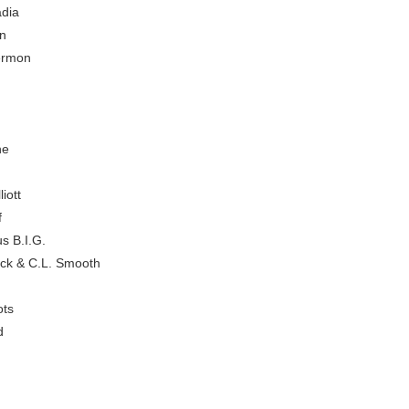
dia
n
ermon
ne
liott
f
s B.I.G.
ck & C.L. Smooth
ots
d