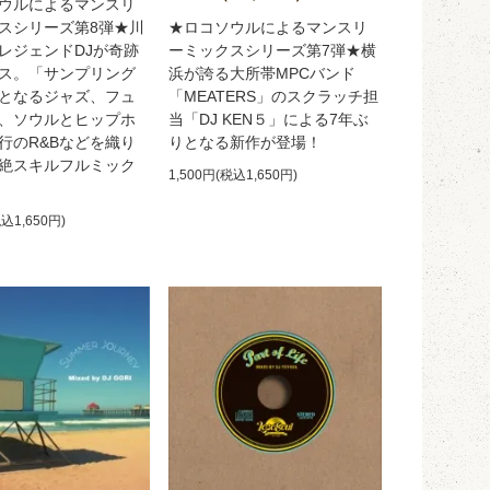
ウルによるマンスリ
スシリーズ第8弾★川
★ロコソウルによるマンスリ
レジェンドDJが奇跡
ーミックスシリーズ第7弾★横
ス。「サンプリング
浜が誇る大所帯MPCバンド
となるジャズ、フュ
「MEATERS」のスクラッチ担
、ソウルとヒップホ
当「DJ KEN５」による7年ぶ
行のR&Bなどを織り
りとなる新作が登場！
絶スキルフルミック
1,500円(税込1,650円)
税込1,650円)