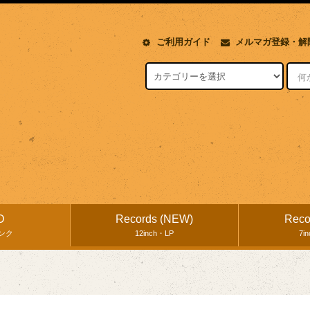
ご利用ガイド
メルマガ登録・解
D
Records (NEW)
Reco
ンク
12inch・LP
7i