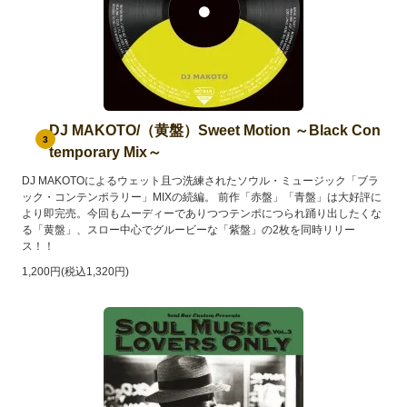
DJ MAKOTO/（黄盤）Sweet Motion ～Black Con
3
temporary Mix～
DJ MAKOTOによるウェット且つ洗練されたソウル・ミュージック「ブラ
ック・コンテンポラリー」MIXの続編。 前作「赤盤」「青盤」は大好評に
より即完売。今回もムーディーでありつつテンポにつられ踊り出したくな
る「黄盤」、スロー中心でグルービーな「紫盤」の2枚を同時リリー
ス！！
1,200円(税込1,320円)