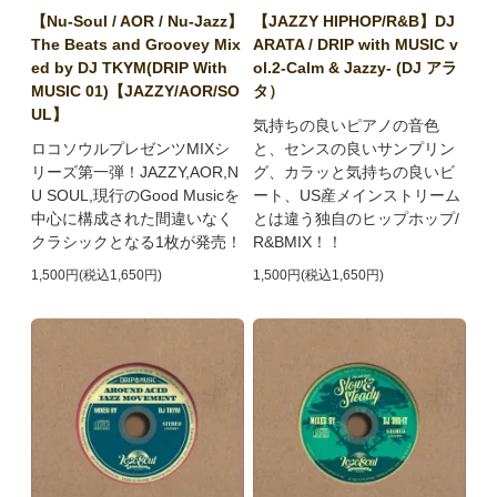
【Nu-Soul / AOR / Nu-Jazz】
【JAZZY HIPHOP/R&B】DJ
The Beats and Groovey Mix
ARATA / DRIP with MUSIC v
ed by DJ TKYM(DRIP With
ol.2-Calm & Jazzy- (DJ アラ
MUSIC 01)【JAZZY/AOR/SO
タ）
UL】
気持ちの良いピアノの音色
ロコソウルプレゼンツMIXシ
と、センスの良いサンプリン
リーズ第一弾！JAZZY,AOR,N
グ、カラッと気持ちの良いビ
U SOUL,現行のGood Musicを
ート、US産メインストリーム
中心に構成された間違いなく
とは違う独自のヒップホップ/
クラシックとなる1枚が発売！
R&BMIX！！
1,500円(税込1,650円)
1,500円(税込1,650円)