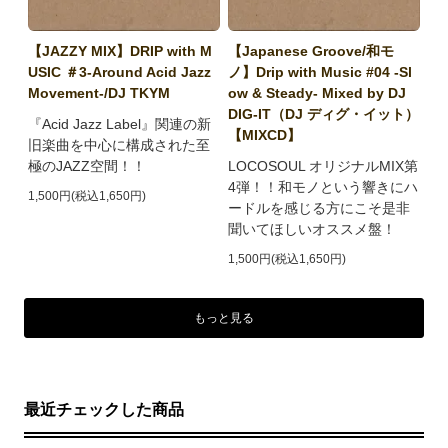
【JAZZY MIX】DRIP with M
【Japanese Groove/和モ
USIC ＃3-Around Acid Jazz
ノ】Drip with Music #04 -Sl
Movement-/DJ TKYM
ow & Steady- Mixed by DJ
DIG-IT（DJ ディグ・イット）
『Acid Jazz Label』関連の新
【MIXCD】
旧楽曲を中心に構成された至
極のJAZZ空間！！
LOCOSOUL オリジナルMIX第
4弾！！和モノという響きにハ
1,500円(税込1,650円)
ードルを感じる方にこそ是非
聞いてほしいオススメ盤！
1,500円(税込1,650円)
もっと見る
最近チェックした商品