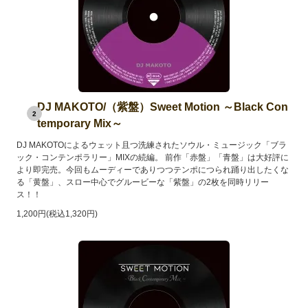
DJ MAKOTO/（紫盤）Sweet Motion ～Black Con
2
temporary Mix～
DJ MAKOTOによるウェット且つ洗練されたソウル・ミュージック「ブラ
ック・コンテンポラリー」MIXの続編。 前作「赤盤」「青盤」は大好評に
より即完売。今回もムーディーでありつつテンポにつられ踊り出したくな
る「黄盤」、スロー中心でグルービーな「紫盤」の2枚を同時リリー
ス！！
1,200円(税込1,320円)