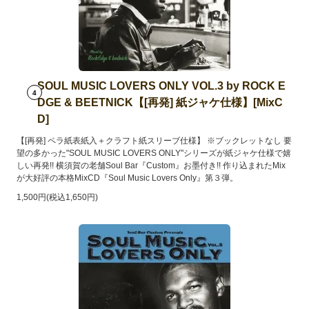
SOUL MUSIC LOVERS ONLY VOL.3 by ROCK E
4
DGE & BEETNICK【[再発] 紙ジャケ仕様】[MixC
D]
【[再発] ペラ紙表紙入＋クラフト紙スリーブ仕様】 ※ブックレットなし 要
望の多かった"SOUL MUSIC LOVERS ONLY"シリーズが紙ジャケ仕様で嬉
しい再発!! 横須賀の老舗Soul Bar『Custom』お墨付き!! 作り込まれたMix
が大好評の本格MixCD『Soul Music Lovers Only』第３弾。
1,500円(税込1,650円)