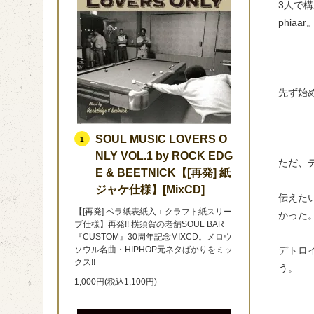
3人で構
phia
先ず始め
SOUL MUSIC LOVERS O
1
NLY VOL.1 by ROCK EDG
ただ、
E & BEETNICK【[再発] 紙
ジャケ仕様】[MixCD]
伝えた
【[再発] ペラ紙表紙入＋クラフト紙スリー
かった
ブ仕様】再発!! 横須賀の老舗SOUL BAR
『CUSTOM』30周年記念MIXCD。メロウ
ソウル名曲・HIPHOP元ネタばかりをミッ
デトロ
クス!!
う。
1,000円(税込1,100円)