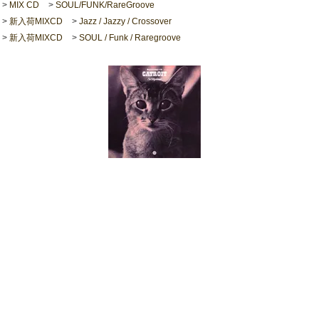
>
MIX CD
>
SOUL/FUNK/RareGroove
>
新入荷MIXCD
>
Jazz / Jazzy / Crossover
>
新入荷MIXCD
>
SOUL / Funk / Raregroove