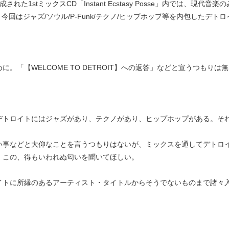
成された1stミックスCD「Instant Ecstasy Posse」内では、現
ar。今回はジャズ/ソウル/P-Funk/テクノ/ヒップホップ等を内包したデトロ
に。「【WELCOME TO DETROIT】への返答」などと宣うつもりは
デトロイトにはジャズがあり、テクノがあり、ヒップホップがある。そ
い事などと大仰なことを言うつもりはないが、ミックスを通してデトロ
。この、得もいわれぬ匂いを聞いてほしい。
イトに所縁のあるアーティスト・タイトルからそうでないものまで諸々