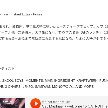
hiaar (Instant Extasy Posse)
8年生まれ。愛猫家。中学生の時に聴いたビースティーズでヒップホップ
テーブル他一式を購入。大学生になりバロウズの名著【裸のランチ】に
に前衛音楽～演歌まで無軌道に蒐集する様になる。たまにDJをさせても
ーティスト
, SKOOL BOYZ, MOMENTS, MAIN INGREDIENT, KRAFTWERK, FUNKA
VE, 3 CHAIRS, L?K?O, SAMIYAM, MONO/POLY,,, AND MORE!