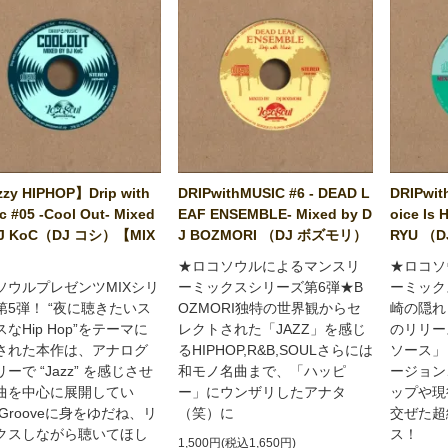
zy HIPHOP】Drip with
DRIPwithMUSIC #6 - DEAD L
DRIPwit
c #05 -Cool Out- Mixed
EAF ENSEMBLE- Mixed by D
oice Is 
DJ KoC（DJ コシ）【MIX
J BOZMORI （DJ ボズモリ）
RYU （
】
★ロコソウルによるマンスリ
★ロコソ
ソウルプレゼンツMIXシリ
ーミックスシリーズ第6弾★B
ーミック
第5弾！ “夜に聴きたいス
OZMORI独特の世界観からセ
崎の隠れ
なHip Hop”をテーマに
レクトされた「JAZZ」を感じ
のリリー
された本作は、アナログ
るHIPHOP,R&B,SOULさらには
ソース」
ーで “Jazz” を感じさせ
和モノ名曲まで、「ハッピ
ージョン
曲を中心に展開してい
ー」にウンザリしたアナタ
ップや現
Grooveに身をゆだね、リ
（笑）に
交ぜた超
クスしながら聴いてほし
ス！
1,500円(税込1,650円)