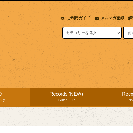
ご利用ガイド
メルマガ登録・解
D
Records (NEW)
Reco
ンク
12inch・LP
7i