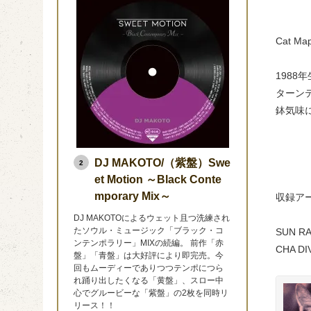
Cat Map
198
ターン
鉢気味
DJ MAKOTO/（紫盤）Swe
2
et Motion ～Black Conte
mporary Mix～
収録ア
DJ MAKOTOによるウェット且つ洗練され
たソウル・ミュージック「ブラック・コ
SUN RA
ンテンポラリー」MIXの続編。 前作「赤
CHA DI
盤」「青盤」は大好評により即完売。今
回もムーディーでありつつテンポにつら
れ踊り出したくなる「黄盤」、スロー中
心でグルービーな「紫盤」の2枚を同時リ
リース！！