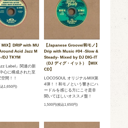
 MIX】DRIP with MU
【Japanese Groove/和モノ】
Around Acid Jazz M
Drip with Music #04 -Slow &
-/DJ TKYM
Steady- Mixed by DJ DIG-IT
（DJ ディグ・イット）【MIX
Jazz Label』関連の新
CD】
中心に構成された至
ZZ空間！！
LOCOSOUL オリジナルMIX第
4弾！！和モノという響きにハ
税込1,650円)
ードルを感じる方にこそ是非
聞いてほしいオススメ盤！
1,500円(税込1,650円)