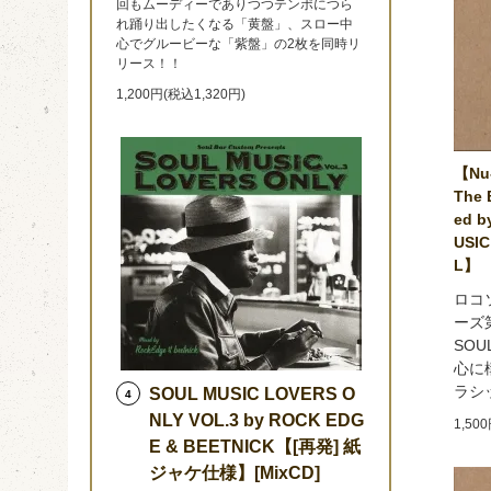
回もムーディーでありつつテンポにつら
れ踊り出したくなる「黄盤」、スロー中
心でグルービーな「紫盤」の2枚を同時リ
リース！！
1,200円(税込1,320円)
【Nu-
The 
ed b
USIC
L】
ロコ
ーズ第
SOU
心に
ラシ
SOUL MUSIC LOVERS O
4
NLY VOL.3 by ROCK EDG
1,50
E & BEETNICK【[再発] 紙
ジャケ仕様】[MixCD]