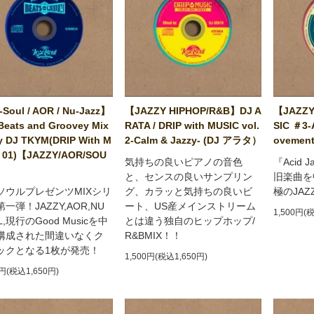
Soul / AOR / Nu-Jazz】
【JAZZY HIPHOP/R&B】DJ A
【JAZZY
Beats and Groovey Mix
RATA / DRIP with MUSIC vol.
SIC ＃3-
y DJ TKYM(DRIP With M
2-Calm & Jazzy- (DJ アラタ）
ovement
 01)【JAZZY/AOR/SOU
気持ちの良いピアノの音色
『Acid 
と、センスの良いサンプリン
旧楽曲を
ソウルプレゼンツMIXシリ
グ、カラッと気持ちの良いビ
極のJA
一弾！JAZZY,AOR,NU
ート、US産メインストリーム
1,500円(
L,現行のGood Musicを中
とは違う独自のヒップホップ/
構成された間違いなくク
R&BMIX！！
ックとなる1枚が発売！
1,500円(税込1,650円)
0円(税込1,650円)