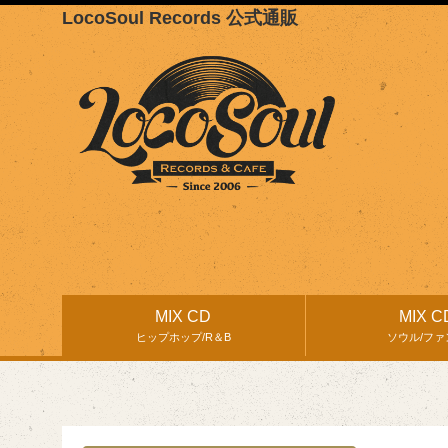
LocoSoul Records 公式通販
MIX CD
MIX C
ヒップホップ/R＆B
ソウル/ファ