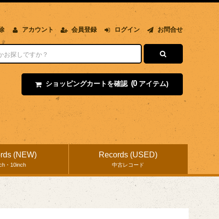
除
アカウント
会員登録
ログイン
お問合せ
(0
ショッピングカートを確認
アイテム)
rds (NEW)
Records (USED)
nch・10inch
中古レコード