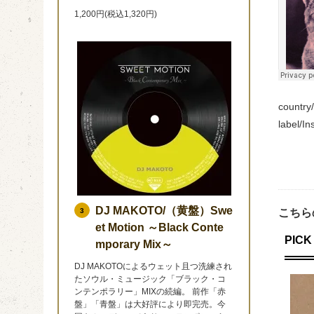
1,200円(税込1,320円)
country
label/I
DJ MAKOTO/（黄盤）Swe
こちら
3
et Motion ～Black Conte
PICK 
mporary Mix～
DJ MAKOTOによるウェット且つ洗練され
たソウル・ミュージック「ブラック・コ
ンテンポラリー」MIXの続編。 前作「赤
盤」「青盤」は大好評により即完売。今