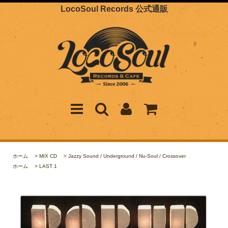
LocoSoul Records 公式通販
ホーム
>
MIX CD
>
Jazzy Sound / Underground / Nu-Soul / Crossover
ホーム
>
LAST 1