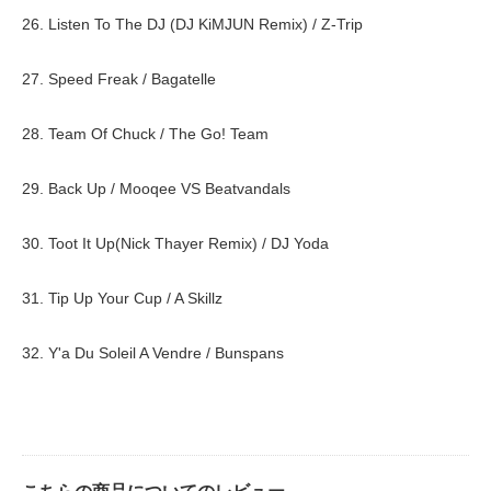
26. Listen To The DJ (DJ KiMJUN Remix) / Z-Trip
27. Speed Freak / Bagatelle
28. Team Of Chuck / The Go! Team
29. Back Up / Mooqee VS Beatvandals
30. Toot It Up(Nick Thayer Remix) / DJ Yoda
31. Tip Up Your Cup / A Skillz
32. Y'a Du Soleil A Vendre / Bunspans