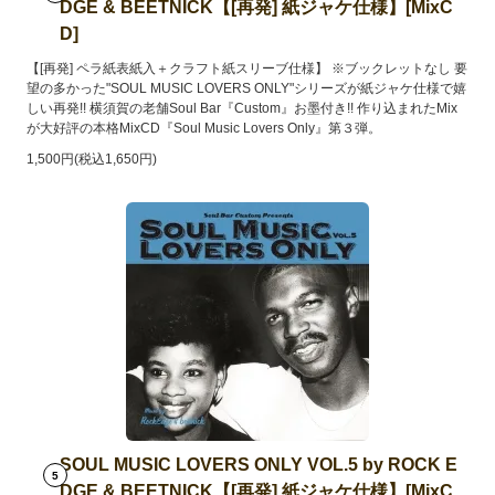
DGE & BEETNICK【[再発] 紙ジャケ仕様】[MixC
D]
【[再発] ペラ紙表紙入＋クラフト紙スリーブ仕様】 ※ブックレットなし 要
望の多かった"SOUL MUSIC LOVERS ONLY"シリーズが紙ジャケ仕様で嬉
しい再発!! 横須賀の老舗Soul Bar『Custom』お墨付き!! 作り込まれたMix
が大好評の本格MixCD『Soul Music Lovers Only』第３弾。
1,500円(税込1,650円)
SOUL MUSIC LOVERS ONLY VOL.5 by ROCK E
5
DGE & BEETNICK【[再発] 紙ジャケ仕様】[MixC