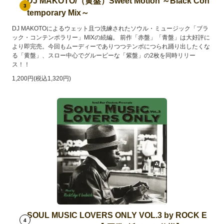
DJ MAKOTO/（黄盤）Sweet Motion ～Black Con
3
temporary Mix～
DJ MAKOTOによるウェット且つ洗練されたソウル・ミュージック「ブラ
ック・コンテンポラリー」MIXの続編。 前作「赤盤」「青盤」は大好評に
より即完売。今回もムーディーでありつつテンポにつられ踊り出したくな
る「黄盤」、スロー中心でグルービーな「紫盤」の2枚を同時リリー
ス！！
1,200円(税込1,320円)
SOUL MUSIC LOVERS ONLY VOL.3 by ROCK E
4