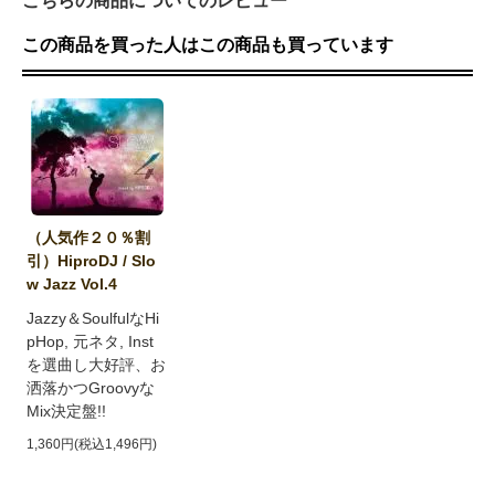
こちらの商品についてのレビュー
この商品を買った人はこの商品も買っています
（人気作２０％割
引）HiproDJ / Slo
w Jazz Vol.4
Jazzy＆SoulfulなHi
pHop, 元ネタ, Inst
を選曲し大好評、お
洒落かつGroovyな
Mix決定盤!!
1,360円(税込1,496円)