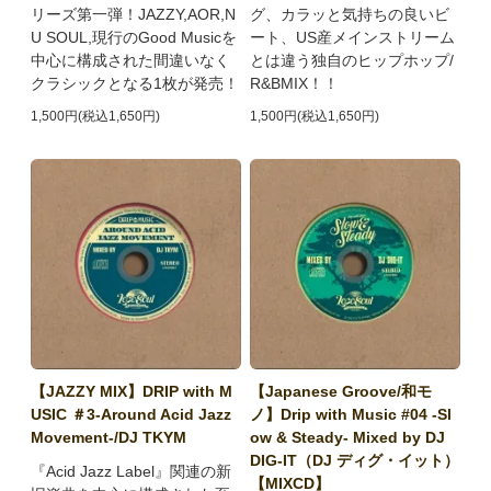
リーズ第一弾！JAZZY,AOR,N
グ、カラッと気持ちの良いビ
U SOUL,現行のGood Musicを
ート、US産メインストリーム
中心に構成された間違いなく
とは違う独自のヒップホップ/
クラシックとなる1枚が発売！
R&BMIX！！
1,500円(税込1,650円)
1,500円(税込1,650円)
【JAZZY MIX】DRIP with M
【Japanese Groove/和モ
USIC ＃3-Around Acid Jazz
ノ】Drip with Music #04 -Sl
Movement-/DJ TKYM
ow & Steady- Mixed by DJ
DIG-IT（DJ ディグ・イット）
『Acid Jazz Label』関連の新
【MIXCD】