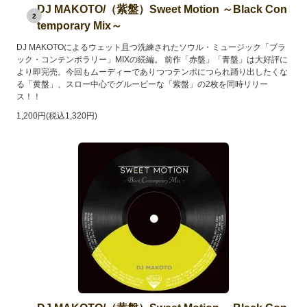
DJ MAKOTO/（紫盤）Sweet Motion ～Black Con
2
temporary Mix～
DJ MAKOTOによるウェット且つ洗練されたソウル・ミュージック「ブラ
ック・コンテンポラリー」MIXの続編。 前作「赤盤」「青盤」は大好評に
より即完売。今回もムーディーでありつつテンポにつられ踊り出したくな
る「黄盤」、スロー中心でグルービーな「紫盤」の2枚を同時リリー
ス！！
1,200円(税込1,320円)