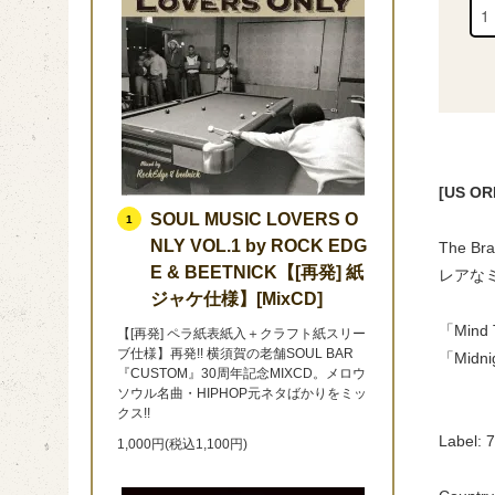
[US O
SOUL MUSIC LOVERS O
1
NLY VOL.1 by ROCK EDG
The B
E & BEETNICK【[再発] 紙
レアな
ジャケ仕様】[MixCD]
「Mind 
【[再発] ペラ紙表紙入＋クラフト紙スリー
ブ仕様】再発!! 横須賀の老舗SOUL BAR
「Midni
『CUSTOM』30周年記念MIXCD。メロウ
ソウル名曲・HIPHOP元ネタばかりをミッ
クス!!
Label: 
1,000円(税込1,100円)