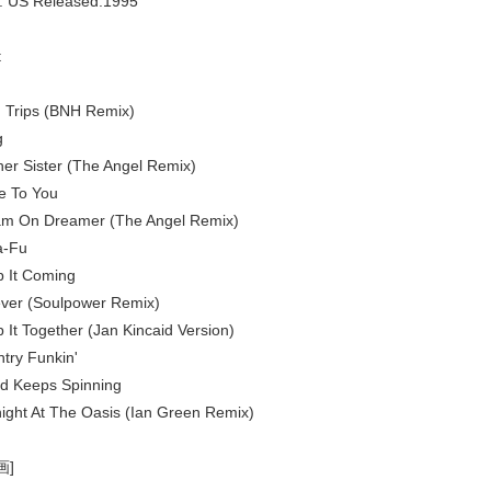
: US Released:1995
t
 Trips (BNH Remix)
g
her Sister (The Angel Remix)
e To You
m On Dreamer (The Angel Remix)
a-Fu
 It Coming
ver (Soulpower Remix)
 It Together (Jan Kincaid Version)
try Funkin'
d Keeps Spinning
ight At The Oasis (Ian Green Remix)
画]