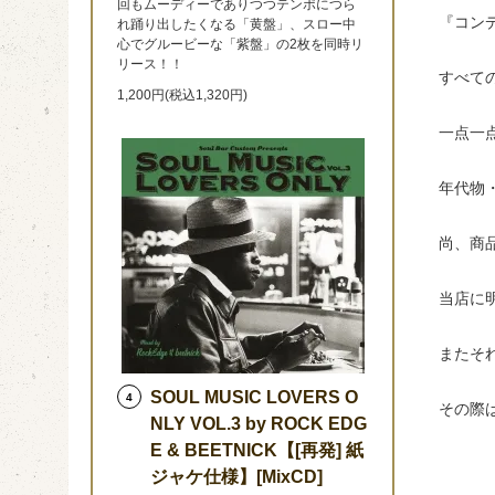
回もムーディーでありつつテンポにつら
『コン
れ踊り出したくなる「黄盤」、スロー中
心でグルービーな「紫盤」の2枚を同時リ
リース！！
すべて
1,200円(税込1,320円)
一点一
年代物
尚、商
当店に
またそ
SOUL MUSIC LOVERS O
4
その際
NLY VOL.3 by ROCK EDG
E & BEETNICK【[再発] 紙
ジャケ仕様】[MixCD]