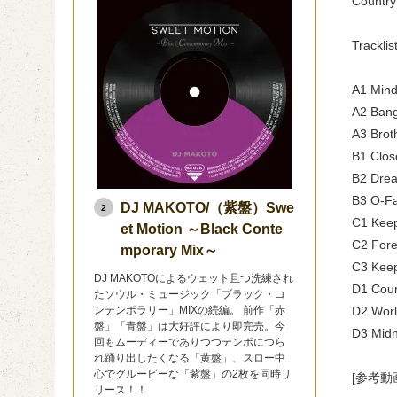
Country
Tracklis
A1 Mind
A2 Ban
A3 Brot
B1 Clos
B2 Drea
B3 O-F
DJ MAKOTO/（紫盤）Swe
2
C1 Keep
et Motion ～Black Conte
C2 Fore
mporary Mix～
C3 Keep
DJ MAKOTOによるウェット且つ洗練され
D1 Coun
たソウル・ミュージック「ブラック・コ
ンテンポラリー」MIXの続編。 前作「赤
D2 Worl
盤」「青盤」は大好評により即完売。今
D3 Midn
回もムーディーでありつつテンポにつら
れ踊り出したくなる「黄盤」、スロー中
心でグルービーな「紫盤」の2枚を同時リ
[参考動
リース！！