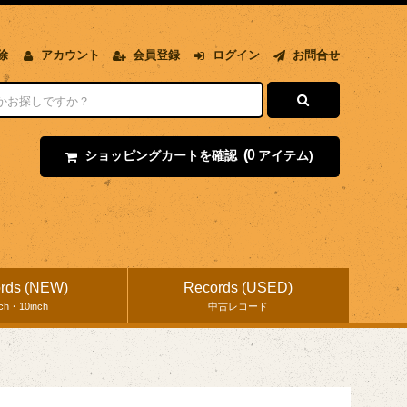
除
アカウント
会員登録
ログイン
お問合せ
(0
ショッピングカートを確認
アイテム)
rds (NEW)
Records (USED)
nch・10inch
中古レコード