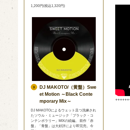
1,200円(税込1,320円)
DJ MAKOTO/（黄盤）Swe
3
et Motion ～Black Conte
++++++
mporary Mix～
DJ MAKOTOによるウェット且つ洗練され
たソウル・ミュージック「ブラック・コ
ンテンポラリー」MIXの続編。 前作「赤
盤」「青盤」は大好評により即完売。今