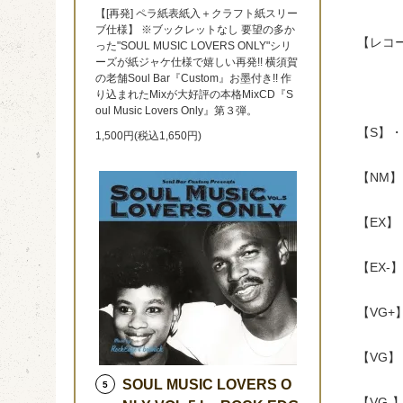
【[再発] ペラ紙表紙入＋クラフト紙スリー
ブ仕様】 ※ブックレットなし 要望の多か
【レコ
った"SOUL MUSIC LOVERS ONLY"シリ
ーズが紙ジャケ仕様で嬉しい再発!! 横須賀
の老舗Soul Bar『Custom』お墨付き!! 作
り込まれたMixが大好評の本格MixCD『S
oul Music Lovers Only』第３弾。
【S】
1,500円(税込1,650円)
【NM
【EX
【EX
【VG
【VG
SOUL MUSIC LOVERS O
5
【VG