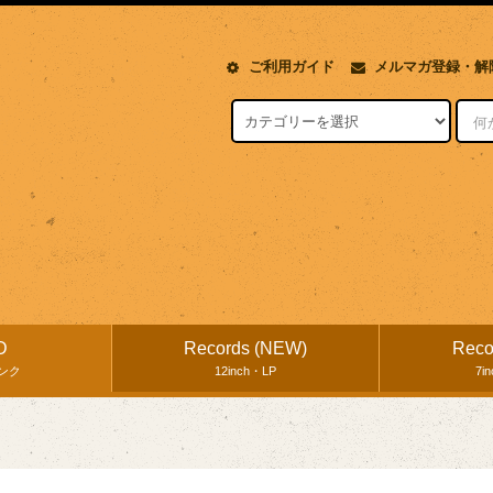
ご利用ガイド
メルマガ登録・解
D
Records (NEW)
Reco
ンク
12inch・LP
7i