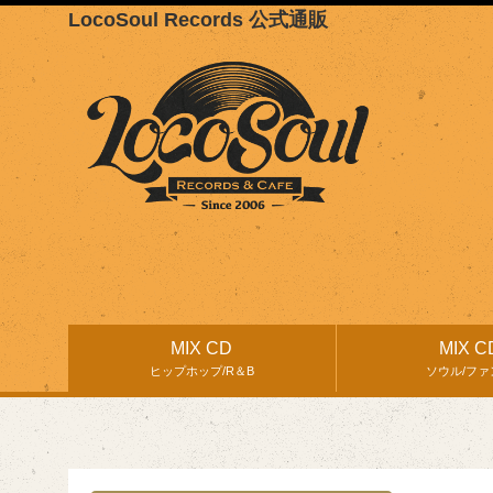
LocoSoul Records 公式通販
MIX CD
MIX C
ヒップホップ/R＆B
ソウル/ファ