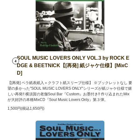
SOUL MUSIC LOVERS ONLY VOL.3 by ROCK E
4
DGE & BEETNICK【[再発] 紙ジャケ仕様】[MixC
D]
【[再発] ペラ紙表紙入＋クラフト紙スリーブ仕様】 ※ブックレットなし 要
望の多かった"SOUL MUSIC LOVERS ONLY"シリーズが紙ジャケ仕様で嬉
しい再発!! 横須賀の老舗Soul Bar『Custom』お墨付き!! 作り込まれたMix
が大好評の本格MixCD『Soul Music Lovers Only』第３弾。
1,500円(税込1,650円)