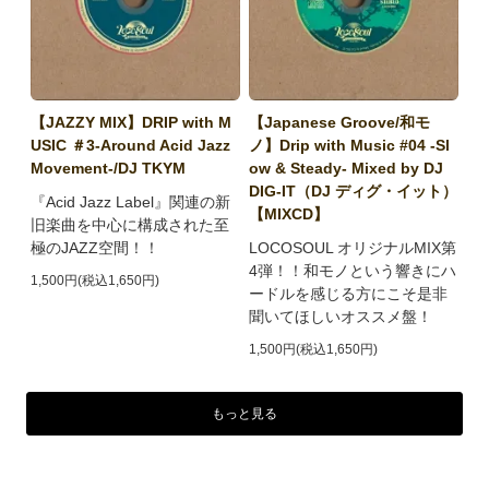
【JAZZY MIX】DRIP with M
【Japanese Groove/和モ
USIC ＃3-Around Acid Jazz
ノ】Drip with Music #04 -Sl
Movement-/DJ TKYM
ow & Steady- Mixed by DJ
DIG-IT（DJ ディグ・イット）
『Acid Jazz Label』関連の新
【MIXCD】
旧楽曲を中心に構成された至
極のJAZZ空間！！
LOCOSOUL オリジナルMIX第
4弾！！和モノという響きにハ
1,500円(税込1,650円)
ードルを感じる方にこそ是非
聞いてほしいオススメ盤！
1,500円(税込1,650円)
もっと見る