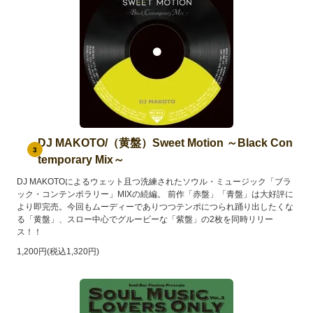
DJ MAKOTO/（黄盤）Sweet Motion ～Black Con
3
temporary Mix～
DJ MAKOTOによるウェット且つ洗練されたソウル・ミュージック「ブラ
ック・コンテンポラリー」MIXの続編。 前作「赤盤」「青盤」は大好評に
より即完売。今回もムーディーでありつつテンポにつられ踊り出したくな
る「黄盤」、スロー中心でグルービーな「紫盤」の2枚を同時リリー
ス！！
1,200円(税込1,320円)