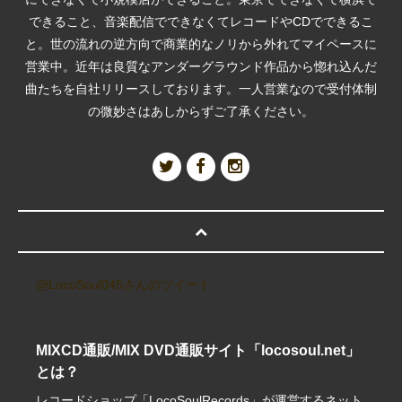
できること、音楽配信でできなくてレコードやCDでできるこ
と。世の流れの逆方向で商業的なノリから外れてマイペースに
営業中。近年は良質なアンダーグラウンド作品から惚れ込んだ
曲たちを自社リリースしております。一人営業なので受付体制
の微妙さはあしからずご了承ください。
@LocoSoul045さんのツイート
MIXCD通販/MIX DVD通販サイト「locosoul.net」
とは？
レコードショップ「LocoSoulRecords」が運営するネット