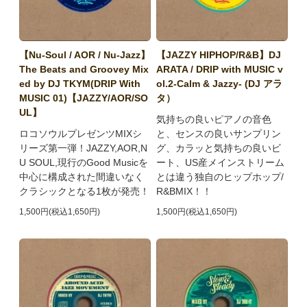
【Nu-Soul / AOR / Nu-Jazz】
【JAZZY HIPHOP/R&B】DJ
The Beats and Groovey Mix
ARATA / DRIP with MUSIC v
ed by DJ TKYM(DRIP With
ol.2-Calm & Jazzy- (DJ アラ
MUSIC 01)【JAZZY/AOR/SO
タ）
UL】
気持ちの良いピアノの音色
ロコソウルプレゼンツMIXシ
と、センスの良いサンプリン
リーズ第一弾！JAZZY,AOR,N
グ、カラッと気持ちの良いビ
U SOUL,現行のGood Musicを
ート、US産メインストリーム
中心に構成された間違いなく
とは違う独自のヒップホップ/
クラシックとなる1枚が発売！
R&BMIX！！
1,500円(税込1,650円)
1,500円(税込1,650円)