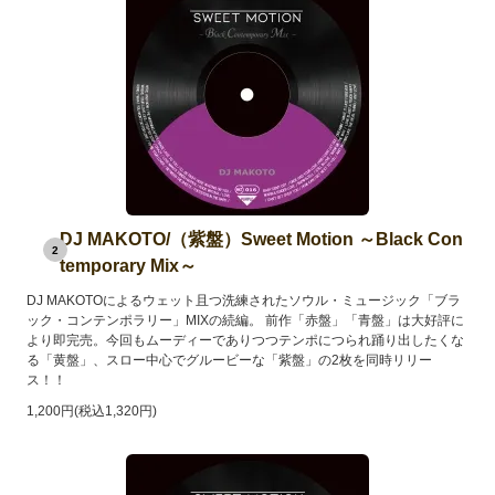
DJ MAKOTO/（紫盤）Sweet Motion ～Black Con
2
temporary Mix～
DJ MAKOTOによるウェット且つ洗練されたソウル・ミュージック「ブラ
ック・コンテンポラリー」MIXの続編。 前作「赤盤」「青盤」は大好評に
より即完売。今回もムーディーでありつつテンポにつられ踊り出したくな
る「黄盤」、スロー中心でグルービーな「紫盤」の2枚を同時リリー
ス！！
1,200円(税込1,320円)