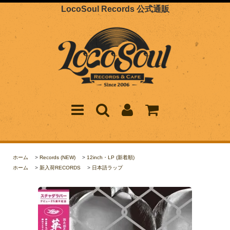
LocoSoul Records 公式通販
ホーム
>
Records (NEW)
>
12inch・LP (新着順)
ホーム
>
新入荷RECORDS
>
日本語ラップ