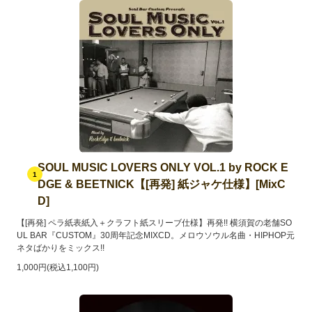
SOUL MUSIC LOVERS ONLY VOL.1 by ROCK E
1
DGE & BEETNICK【[再発] 紙ジャケ仕様】[MixC
D]
【[再発] ペラ紙表紙入＋クラフト紙スリーブ仕様】再発!! 横須賀の老舗SO
UL BAR『CUSTOM』30周年記念MIXCD。メロウソウル名曲・HIPHOP元
ネタばかりをミックス!!
1,000円(税込1,100円)