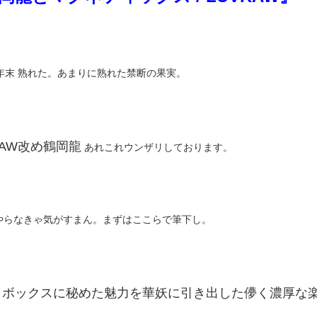
1年末 熟れた。あまりに熟れた禁断の果実。
RAW改め鶴岡龍
あれこれウンザリしております。
やらなきゃ気がすまん。まずはここらで筆下し。
クボックスに秘めた魅力を華妖に引き出した儚く濃厚な