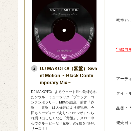
密室と
宅録自
DJ MAKOTO/（紫盤）Swe
2
et Motion ～Black Conte
アーテ
mporary Mix～
DJ MAKOTOによるウェット且つ洗練され
タイトル
たソウル・ミュージック「ブラック・コ
ンテンポラリー」MIXの続編。 前作「赤
盤」「青盤」は大好評により即完売。今
品番：IM
回もムーディーでありつつテンポにつら
れ踊り出したくなる「黄盤」、スロー中
発売日：
心でグルービーな「紫盤」の2枚を同時リ
リース！！