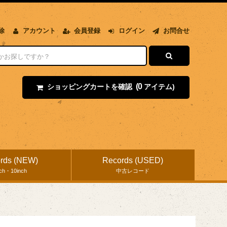
除
アカウント
会員登録
ログイン
お問合せ
(0
ショッピングカートを確認
アイテム)
rds (NEW)
Records (USED)
nch・10inch
中古レコード