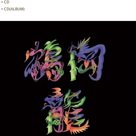
>
CD
>
CD(ALBUM)