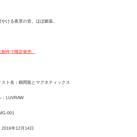
ぼやける夜景の音。ほぼ媚薬。
主制作で限定発売。
ィスト名：鶴岡龍とマグネティックス
：LUVRAW
G-001
2016年12月14日