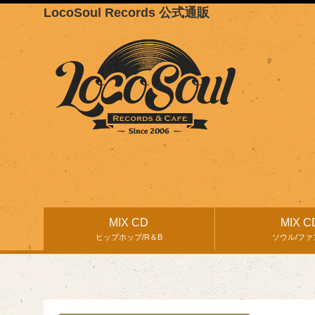
LocoSoul Records 公式通販
MIX CD
MIX C
ヒップホップ/R＆B
ソウル/ファ