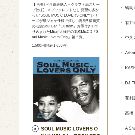
【[再発] ペラ紙表紙入＋クラフト紙スリー
・ 鶴岡龍 -
ブ仕様】 ※ブックレットなし 要望の多か
った"SOUL MUSIC LOVERS ONLY"シリ
ーズが紙ジャケ仕様で嬉しい再発!! 横須賀
・ 有井理
の老舗Soul Bar『Custom』お墨付き!! 作
り込まれたMixが大好評の本格MixCD『S
oul Music Lovers Only』第３弾。
・ 中久木八
1,500円(税込1,650円)
・ Arban
・ KASHI
・ DJ FR
・ 花村諭 -
・ 高橋一 
・ A Shu
SOUL MUSIC LOVERS O
5