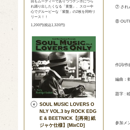
回もムーディーでありつつテンポにつら
れ踊り出したくなる「黄盤」、スロー中
⑦ さ
心でグルービーな「紫盤」の2枚を同時リ
リース！！
⑧ OUTR
1,200円(税込1,320円)
作詞/作曲/
編曲：
題字 :
SOUL MUSIC LOVERS O
4
NLY VOL.3 by ROCK EDG
E & BEETNICK【[再発] 紙
参加メ
ジャケ仕様】[MixCD]