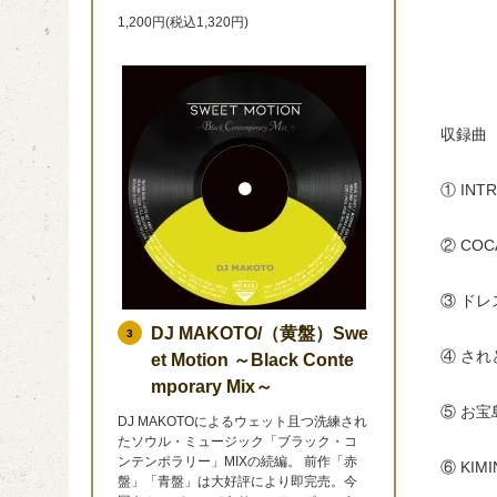
1,200円(税込1,320円)
収録曲
① INT
② COC
③ ドレ
DJ MAKOTO/（黄盤）Swe
3
④ されど
et Motion ～Black Conte
mporary Mix～
⑤ お
DJ MAKOTOによるウェット且つ洗練され
たソウル・ミュージック「ブラック・コ
ンテンポラリー」MIXの続編。 前作「赤
⑥ KIM
盤」「青盤」は大好評により即完売。今