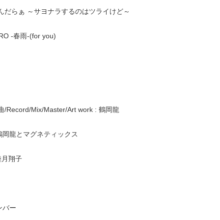
れんだらぁ ～サヨナラするのはツライけど～
O -春雨-(for you)
Record/Mix/Master/Art work : 鶴岡龍
鶴岡龍とマグネティックス
 睦月翔子
ンバー