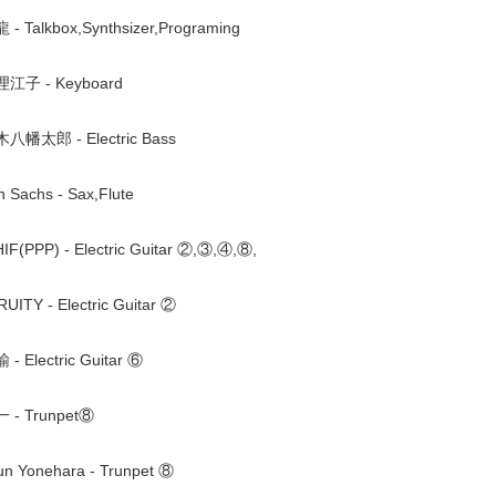
 Talkbox,Synthsizer,Programing
江子 - Keyboard
幡太郎 - Electric Bass
 Sachs - Sax,Flute
F(PPP) - Electric Guitar ②,③,④,⑧,
UITY - Electric Guitar ②
 Electric Guitar ⑥
- Trunpet⑧
n Yonehara - Trunpet ⑧