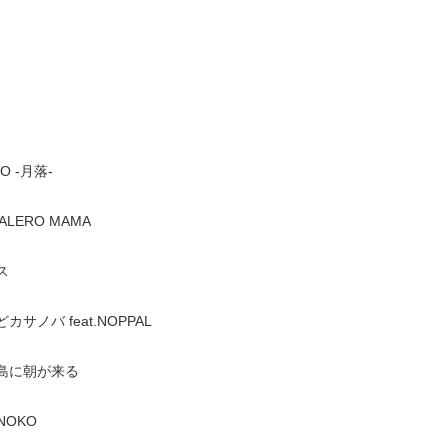
RO -月落-
ALERO MAMA
ス
カサノバ feat.NOPPAL
宝島に朝が来る
INOKO