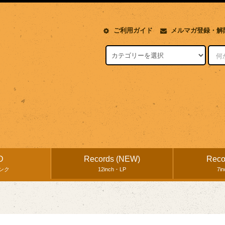
ご利用ガイド
メルマガ登録・解
D
Records (NEW)
Reco
ンク
12inch・LP
7i