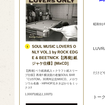
昭和9
SOUL MUSIC LOVERS O
1
LUV
NLY VOL.1 by ROCK EDG
E & BEETNICK【[再発] 紙
ジャケ仕様】[MixCD]
【[再発] ペラ紙表紙入＋クラフト紙スリー
だけど
ブ仕様】再発!! 横須賀の老舗SOUL BAR
『CUSTOM』30周年記念MIXCD。メロウ
ソウル名曲・HIPHOP元ネタばかりをミッ
クス!!
1,000円(税込1,100円)
トー