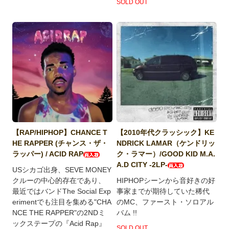
SOLD OUT
【RAP/HIPHOP】CHANCE T
【2010年代クラッシック】KE
HE RAPPER (チャンス・ザ・
NDRICK LAMAR（ケンドリッ
ラッパー) / ACID RAP
ク・ラマー）/GOOD KID M.A.
A.D CITY -2LP-
USシカゴ出身、SEVE MONEY
クルーの中心的存在であり、
HIPHOPシーンから音好きの好
最近ではバンドThe Social Exp
事家までが期待していた稀代
erimentでも注目を集める"CHA
のMC、ファースト・ソロアル
NCE THE RAPPER"の2NDミ
バム !!
ックステープの『Acid Rap』
SOLD OUT