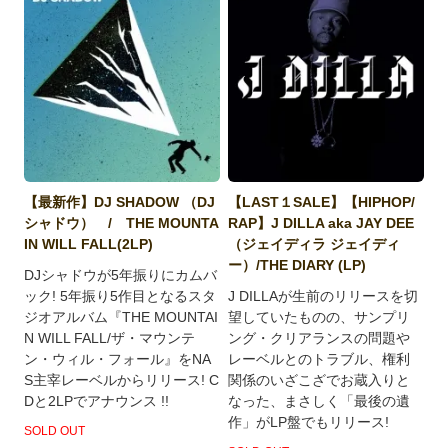
【最新作】DJ SHADOW （DJ
【LAST１SALE】【HIPHOP/
シャドウ） / THE MOUNTA
RAP】J DILLA aka JAY DEE
IN WILL FALL(2LP)
（ジェイディラ ジェイディ
ー）/THE DIARY (LP)
DJシャドウが5年振りにカムバ
ック! 5年振り5作目となるスタ
J DILLAが生前のリリースを切
ジオアルバム『THE MOUNTAI
望していたものの、サンプリ
N WILL FALL/ザ・マウンテ
ング・クリアランスの問題や
ン・ウィル・フォール』をNA
レーベルとのトラブル、権利
S主宰レーベルからリリース! C
関係のいざこざでお蔵入りと
Dと2LPでアナウンス !!
なった、まさしく「最後の遺
作」がLP盤でもリリース!
SOLD OUT