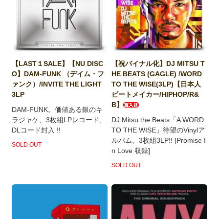
【LAST１SALE】【NU DISC
【祝バイナル化】DJ MITSU T
O】DAM-FUNK （デイム・フ
HE BEATS (GAGLE) /WORD
ァンク）/INVITE THE LIGHT
TO THE WISE(3LP)【日本人
3LP
ビートメイカー/HIPHOP/R&
B】
DAM-FUNK。価値ある銀のキ
ラジャケ、3枚組LPレコード、
DJ Mitsu the Beats「A WORD
DLコード封入 !!
TO THE WISE」待望のVinylア
ルバム、3枚組3LP!! [Promise I
SOLD OUT
n Love 収録]
SOLD OUT