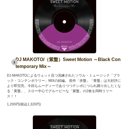
DJ MAKOTO/（紫盤）Sweet Motion ～Black Con
2
temporary Mix～
DJ MAKOTOによるウェット且つ洗練されたソウル・ミュージック「ブラ
ック・コンテンポラリー」MIXの続編。 前作「赤盤」「青盤」は大好評に
より即完売。今回もムーディーでありつつテンポにつられ踊り出したくな
る「黄盤」、スロー中心でグルービーな「紫盤」の2枚を同時リリー
ス！！
1,200円(税込1,320円)