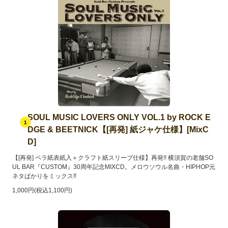
SOUL MUSIC LOVERS ONLY VOL.1 by ROCK E
1
DGE & BEETNICK【[再発] 紙ジャケ仕様】[MixC
D]
【[再発] ペラ紙表紙入＋クラフト紙スリーブ仕様】再発!! 横須賀の老舗SO
UL BAR『CUSTOM』30周年記念MIXCD。メロウソウル名曲・HIPHOP元
ネタばかりをミックス!!
1,000円(税込1,100円)