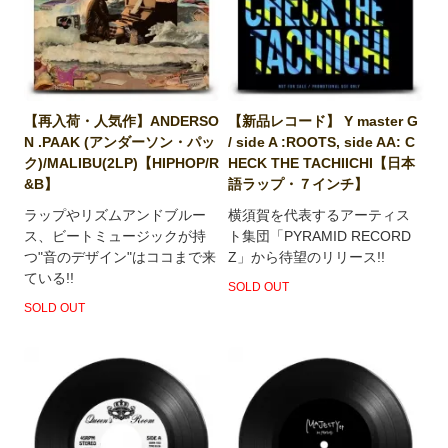
【再入荷・人気作】ANDERSO
【新品レコード】 Y master G
N .PAAK (アンダーソン・パッ
/ side A :ROOTS, side AA: C
ク)/MALIBU(2LP)【HIPHOP/R
HECK THE TACHIICHI【日本
&B】
語ラップ・７インチ】
ラップやリズムアンドブルー
横須賀を代表するアーティス
ス、ビートミュージックが持
ト集団「PYRAMID RECORD
つ"音のデザイン"はココまで来
Z」から待望のリリース!!
ている!!
SOLD OUT
SOLD OUT