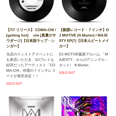
【7/7 リリース】 COMA-CHI /
【新譜レコード・７インチ】D
[getting hot] c/w [真夏のサ
J MOTIVE (ft.Marter) / MAJE
ウダージ]【日本語ラップ・シ
STY EP(7)【日本人ビートメイ
ンガー】
カー】
当店のインストアイベントに
DJ MOTIVE最新アルバム 「M
も来店いただき、DJプレイも
AJESTY」からの7"シングル・
好評だったアーティスト「CO
カット! ft.Marter。
MA-CHI」待望の７インチレコ
SOLD OUT
ードが発売決定！！
SOLD OUT