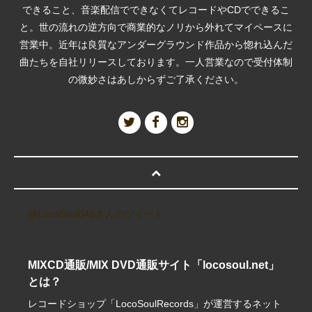
できること、音楽配信でできなくてレコードやCDでできるこ
と。世の流れの逆方向で商業的なノリから外れてマイペースに
営業中。近年は良質なアンダーグラウンド作品から惚れ込んだ
曲たちを自社リリースしております。一人営業なので受付体制
の微妙さはあしからずご了承ください。
@LocoSoul045さんのツイート
MIXCD通販/MIX DVD通販サイト「locosoul.net」
とは？
レコードショップ「LocoSoulRecords」が運営するネット