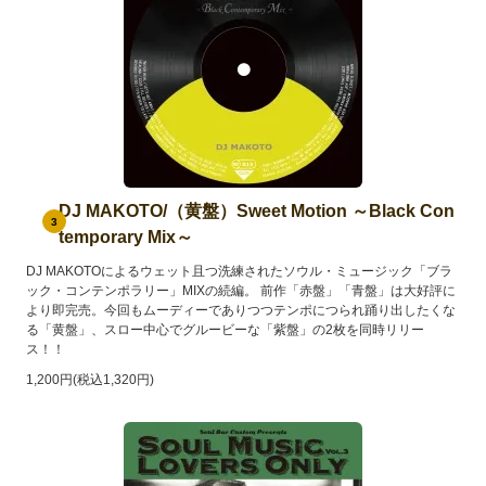
DJ MAKOTO/（黄盤）Sweet Motion ～Black Con
3
temporary Mix～
DJ MAKOTOによるウェット且つ洗練されたソウル・ミュージック「ブラ
ック・コンテンポラリー」MIXの続編。 前作「赤盤」「青盤」は大好評に
より即完売。今回もムーディーでありつつテンポにつられ踊り出したくな
る「黄盤」、スロー中心でグルービーな「紫盤」の2枚を同時リリー
ス！！
1,200円(税込1,320円)