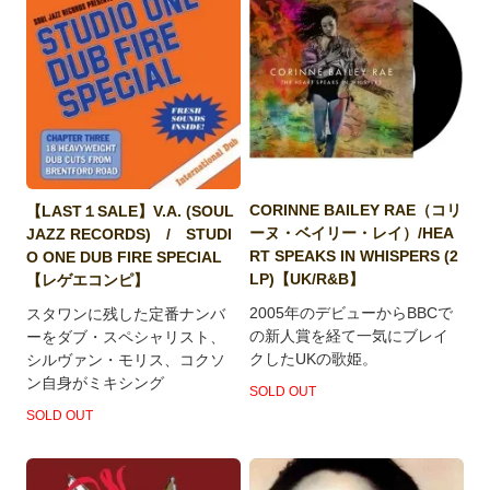
CORINNE BAILEY RAE（コリ
【LAST１SALE】V.A. (SOUL
ーヌ・ベイリー・レイ）/HEA
JAZZ RECORDS) / STUDI
RT SPEAKS IN WHISPERS (2
O ONE DUB FIRE SPECIAL
LP)【UK/R&B】
【レゲエコンピ】
2005年のデビューからBBCで
スタワンに残した定番ナンバ
の新人賞を経て一気にブレイ
ーをダブ・スペシャリスト、
クしたUKの歌姫。
シルヴァン・モリス、コクソ
ン自身がミキシング
SOLD OUT
SOLD OUT