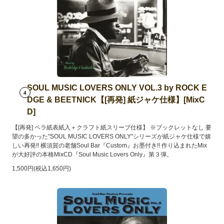
SOUL MUSIC LOVERS ONLY VOL.3 by ROCK E
4
DGE & BEETNICK【[再発] 紙ジャケ仕様】[MixC
D]
【[再発] ペラ紙表紙入＋クラフト紙スリーブ仕様】 ※ブックレットなし 要
望の多かった"SOUL MUSIC LOVERS ONLY"シリーズが紙ジャケ仕様で嬉
しい再発!! 横須賀の老舗Soul Bar『Custom』お墨付き!! 作り込まれたMix
が大好評の本格MixCD『Soul Music Lovers Only』第３弾。
1,500円(税込1,650円)