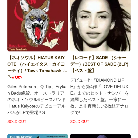
【ネオソウル】HIATUS KAIY
【レコード】SADE （シャー
OTE （ハイエイタス・カイヨ
デー）/BEST OF SADE (2LP)
ーティ）/ Tawk Tomahawk -L
【ベスト盤】
P-
デビュー作『DIAMOND LIF
Giles Peterson、Q-Tip、Eryka
E』から第4作『LOVE DELUX
h Badu絶賛、オーストラリア
E』までのヒット・ナンバーを
のネオ・ソウル4ピースバンド:
網羅したベスト盤。一家に一
Hiatus Kaiyoteのデビューアル
枚、是非真新しい2枚組アナロ
バムがLPで登場!! S
グで!
SOLD OUT
SOLD OUT