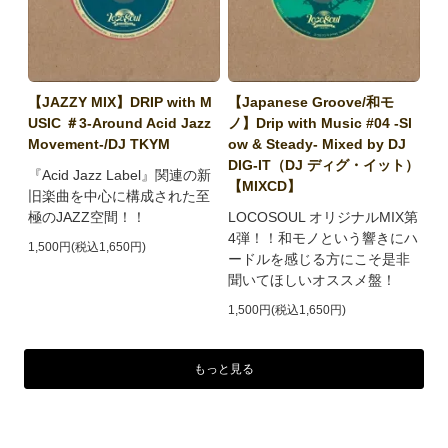
【JAZZY MIX】DRIP with M
【Japanese Groove/和モ
USIC ＃3-Around Acid Jazz
ノ】Drip with Music #04 -Sl
Movement-/DJ TKYM
ow & Steady- Mixed by DJ
DIG-IT（DJ ディグ・イット）
『Acid Jazz Label』関連の新
【MIXCD】
旧楽曲を中心に構成された至
極のJAZZ空間！！
LOCOSOUL オリジナルMIX第
4弾！！和モノという響きにハ
1,500円(税込1,650円)
ードルを感じる方にこそ是非
聞いてほしいオススメ盤！
1,500円(税込1,650円)
もっと見る