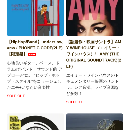
【HipHop/Band】underslowj
【話題作・映画サントラ】AM
ams / PHONETIC CODE(2LP)
Y WINEHOUSE （エイミー・
【限定盤】
ワインハウス）/ AMY (THE
ORIGINAL SOUNDTRACK)(2
心地良いギター、ベース、ド
LP)
ラムの"バンド・サウンド的 ア
プローチ"に、 "ヒップ・ホッ
エイミー・ワインハウスのド
プ・スタイル"をコラージュし
キュメンタリー映画のサント
たエモ+いなたい音楽性！
ラ。レア音源、ライブ音源な
ど多数！
SOLD OUT
SOLD OUT