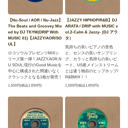
【Nu-Soul / AOR / Nu-Jazz】
【JAZZY HIPHOP/R&B】DJ
The Beats and Groovey Mix
ARATA / DRIP with MUSIC v
ed by DJ TKYM(DRIP With
ol.2-Calm & Jazzy- (DJ アラ
MUSIC 01)【JAZZY/AOR/SO
タ）
UL】
気持ちの良いピアノの音色
ロコソウルプレゼンツMIXシ
と、センスの良いサンプリン
リーズ第一弾！JAZZY,AOR,N
グ、カラッと気持ちの良いビ
U SOUL,現行のGood Musicを
ート、US産メインストリーム
中心に構成された間違いなく
とは違う独自のヒップホップ/
クラシックとなる1枚が発売！
R&BMIX！！
1,500円(税込1,650円)
1,500円(税込1,650円)