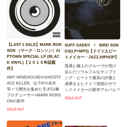
【LAST１SALE】MARK RON
SUFF DADDY / BIRD SON
SON （マーク・ロンソン）/U
GS(LP+MP3)【ドイツ人ビー
PTOWN SPECIAL LP (BLAC
トメイカー・JAZZ,HIPHOP】
K VINYL)【２０１５年話題
質感と極上のグルーヴが溶け
作】
込んだソウルフルなサンプリ
AMY WINEHOUSEやGHOSTF
ング・ビートで最高の評価と
ACE KILLER、Q-TIPの名作
成果をえたドイツ屈指のサウ
等々で脚光を集めた天才DJ兼
ンドメイカーの新作アルバム !!
プロデューサー=MARK RONS
SOLD OUT
ONの新作
SOLD OUT