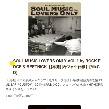
SOUL MUSIC LOVERS ONLY VOL.1 by ROCK E
1
DGE & BEETNICK【[再発] 紙ジャケ仕様】[MixC
D]
【[再発] ペラ紙表紙入＋クラフト紙スリーブ仕様】再発!! 横須賀の老舗SO
UL BAR『CUSTOM』30周年記念MIXCD。メロウソウル名曲・HIPHOP元
ネタばかりをミックス!!
1,000円(税込1,100円)