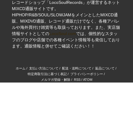
レコードショップ「LocoSoulRecords」が運営するネット
MIXCD通販サイトです。
HIPHOP/R&B/SOUL/SLOWJAMをメインとしたMIXCD通
販、MIXDVD通販、レコード通販だけでなく、各種アパレ
ルや海外買付け雑貨等も取扱っております。また、実店舗
情報サイトとしての
LocoSoul.com
では、個性的なスタッ
フのブログや店舗での各種イベント情報等も発信しており
ます。通販情報と併せてご確認ください！！
ホーム
/
支払い方法について
/
配送・送料について
/
返品について
/
特定商取引法に基づく表記
/
プライバシーポリシー
/
メルマガ登録・解除
/
RSS
/
ATOM