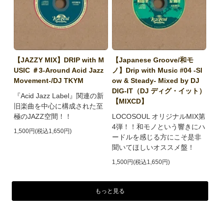
【JAZZY MIX】DRIP with M
【Japanese Groove/和モ
USIC ＃3-Around Acid Jazz
ノ】Drip with Music #04 -Sl
Movement-/DJ TKYM
ow & Steady- Mixed by DJ
DIG-IT（DJ ディグ・イット）
『Acid Jazz Label』関連の新
【MIXCD】
旧楽曲を中心に構成された至
極のJAZZ空間！！
LOCOSOUL オリジナルMIX第
4弾！！和モノという響きにハ
1,500円(税込1,650円)
ードルを感じる方にこそ是非
聞いてほしいオススメ盤！
1,500円(税込1,650円)
もっと見る