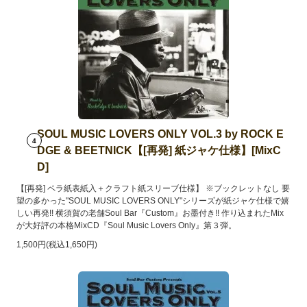
SOUL MUSIC LOVERS ONLY VOL.3 by ROCK E
4
DGE & BEETNICK【[再発] 紙ジャケ仕様】[MixC
D]
【[再発] ペラ紙表紙入＋クラフト紙スリーブ仕様】 ※ブックレットなし 要
望の多かった"SOUL MUSIC LOVERS ONLY"シリーズが紙ジャケ仕様で嬉
しい再発!! 横須賀の老舗Soul Bar『Custom』お墨付き!! 作り込まれたMix
が大好評の本格MixCD『Soul Music Lovers Only』第３弾。
1,500円(税込1,650円)