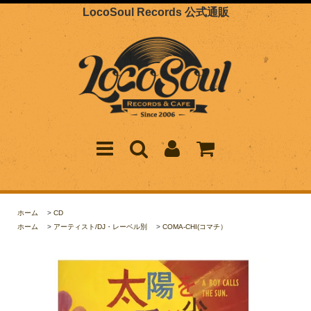
LocoSoul Records 公式通販
ホーム
>
CD
ホーム
>
アーティスト/DJ・レーベル別
>
COMA-CHI(コマチ）