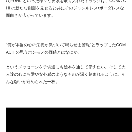
O,FUNK といった様々な要素を取り入れたトラックは、COMA-C
HI の新たな側面を見せると共にそのジャンルレス•ボーダレスな
面白さが広がっています。
“何が本当の心の栄養か気づいて鳴らせよ警報”とラップしたCOM
ACHIの思うホンモノの価値とはなにか、
というメッセージを子供達にも絵本を通して伝えたい。そして大
人達の心にも愛や安心感のようなものが深く刻まれるように。そ
んな願いが込められた一枚。