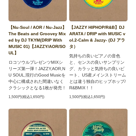
【Nu-Soul / AOR / Nu-Jazz】
【JAZZY HIPHOP/R&B】DJ
The Beats and Groovey Mix
ARATA / DRIP with MUSIC v
ed by DJ TKYM(DRIP With
ol.2-Calm & Jazzy- (DJ アラ
MUSIC 01)【JAZZY/AOR/SO
タ）
UL】
気持ちの良いピアノの音色
ロコソウルプレゼンツMIXシ
と、センスの良いサンプリン
リーズ第一弾！JAZZY,AOR,N
グ、カラッと気持ちの良いビ
U SOUL,現行のGood Musicを
ート、US産メインストリーム
中心に構成された間違いなく
とは違う独自のヒップホップ/
クラシックとなる1枚が発売！
R&BMIX！！
1,500円(税込1,650円)
1,500円(税込1,650円)