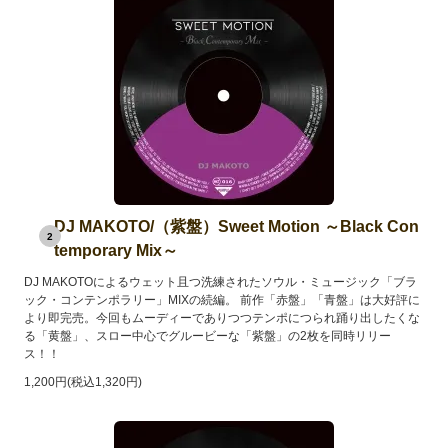
DJ MAKOTO/（紫盤）Sweet Motion ～Black Con
2
temporary Mix～
DJ MAKOTOによるウェット且つ洗練されたソウル・ミュージック「ブラ
ック・コンテンポラリー」MIXの続編。 前作「赤盤」「青盤」は大好評に
より即完売。今回もムーディーでありつつテンポにつられ踊り出したくな
る「黄盤」、スロー中心でグルービーな「紫盤」の2枚を同時リリー
ス！！
1,200円(税込1,320円)