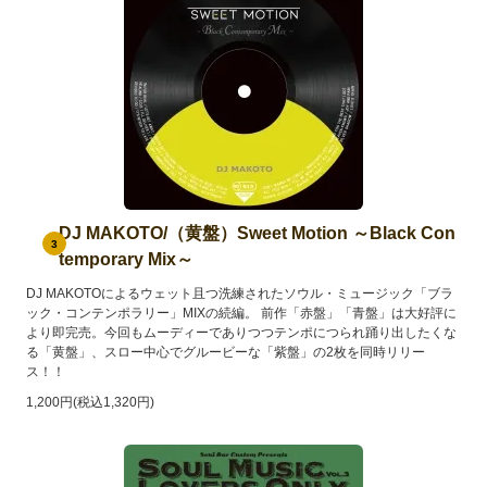
DJ MAKOTO/（黄盤）Sweet Motion ～Black Con
3
temporary Mix～
DJ MAKOTOによるウェット且つ洗練されたソウル・ミュージック「ブラ
ック・コンテンポラリー」MIXの続編。 前作「赤盤」「青盤」は大好評に
より即完売。今回もムーディーでありつつテンポにつられ踊り出したくな
る「黄盤」、スロー中心でグルービーな「紫盤」の2枚を同時リリー
ス！！
1,200円(税込1,320円)