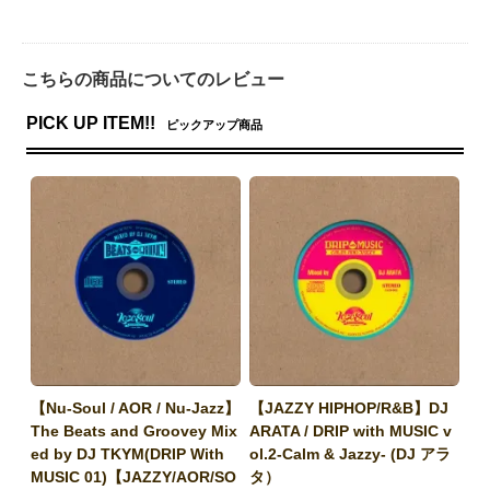
こちらの商品についてのレビュー
PICK UP ITEM!!
ピックアップ商品
【Nu-Soul / AOR / Nu-Jazz】
【JAZZY HIPHOP/R&B】DJ
The Beats and Groovey Mix
ARATA / DRIP with MUSIC v
ed by DJ TKYM(DRIP With
ol.2-Calm & Jazzy- (DJ アラ
MUSIC 01)【JAZZY/AOR/SO
タ）