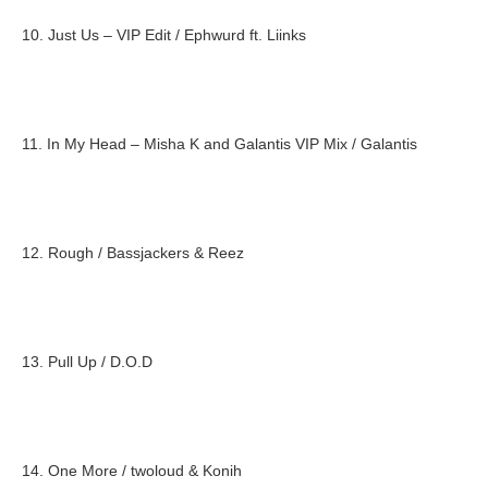
10. Just Us – VIP Edit / Ephwurd ft. Liinks
11. In My Head – Misha K and Galantis VIP Mix / Galantis
12. Rough / Bassjackers & Reez
13. Pull Up / D.O.D
14. One More / twoloud & Konih