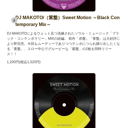
DJ MAKOTO/（紫盤）Sweet Motion ～Black Con
2
temporary Mix～
DJ MAKOTOによるウェット且つ洗練されたソウル・ミュージック「ブラ
ック・コンテンポラリー」MIXの続編。 前作「赤盤」「青盤」は大好評に
より即完売。今回もムーディーでありつつテンポにつられ踊り出したくな
る「黄盤」、スロー中心でグルービーな「紫盤」の2枚を同時リリー
ス！！
1,200円(税込1,320円)