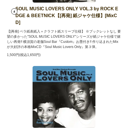
SOUL MUSIC LOVERS ONLY VOL.3 by ROCK E
4
DGE & BEETNICK【[再発] 紙ジャケ仕様】[MixC
D]
【[再発] ペラ紙表紙入＋クラフト紙スリーブ仕様】 ※ブックレットなし 要
望の多かった"SOUL MUSIC LOVERS ONLY"シリーズが紙ジャケ仕様で嬉
しい再発!! 横須賀の老舗Soul Bar『Custom』お墨付き!! 作り込まれたMix
が大好評の本格MixCD『Soul Music Lovers Only』第３弾。
1,500円(税込1,650円)