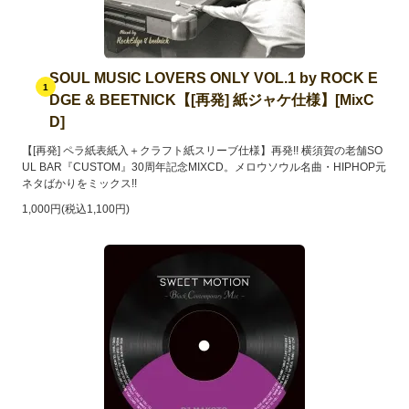
SOUL MUSIC LOVERS ONLY VOL.1 by ROCK E
1
DGE & BEETNICK【[再発] 紙ジャケ仕様】[MixC
D]
【[再発] ペラ紙表紙入＋クラフト紙スリーブ仕様】再発!! 横須賀の老舗SO
UL BAR『CUSTOM』30周年記念MIXCD。メロウソウル名曲・HIPHOP元
ネタばかりをミックス!!
1,000円(税込1,100円)