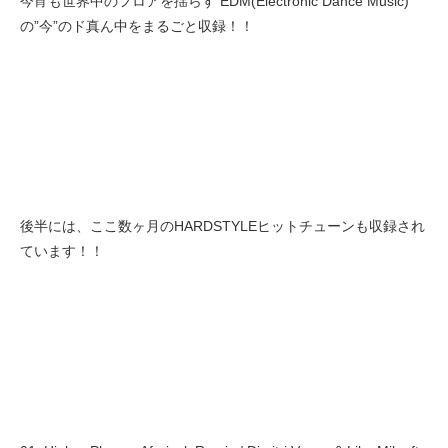
今宵も世界中のフロアを揺らす EDM(Electronic Dance Music)
の”今”のド真ん中をまるごと収録！！
後半には、ここ数ヶ月のHARDSTYLEヒットチューンも収録され
ています！！