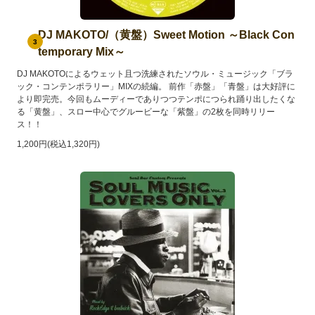
DJ MAKOTO/（黄盤）Sweet Motion ～Black Con
3
temporary Mix～
DJ MAKOTOによるウェット且つ洗練されたソウル・ミュージック「ブラ
ック・コンテンポラリー」MIXの続編。 前作「赤盤」「青盤」は大好評に
より即完売。今回もムーディーでありつつテンポにつられ踊り出したくな
る「黄盤」、スロー中心でグルービーな「紫盤」の2枚を同時リリー
ス！！
1,200円(税込1,320円)