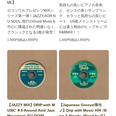
UL】
気持ちの良いピアノの音色
ロコソウルプレゼンツMIXシ
と、センスの良いサンプリン
リーズ第一弾！JAZZY,AOR,N
グ、カラッと気持ちの良いビ
U SOUL,現行のGood Musicを
ート、US産メインストリーム
中心に構成された間違いなく
とは違う独自のヒップホップ/
クラシックとなる1枚が発売！
R&BMIX！！
1,500円(税込1,650円)
1,500円(税込1,650円)
【JAZZY MIX】DRIP with M
【Japanese Groove/和モ
USIC ＃3-Around Acid Jazz
ノ】Drip with Music #04 -Sl
Movement-/DJ TKYM
ow & Steady- Mixed by DJ