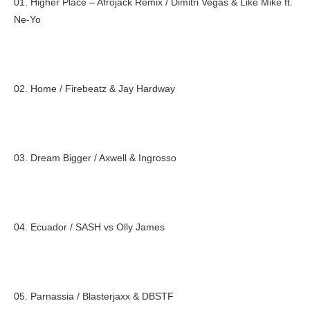
01. Higher Place – Afrojack Remix / Dimitri Vegas & Like Mike ft.
Ne-Yo
02. Home / Firebeatz & Jay Hardway
03. Dream Bigger / Axwell & Ingrosso
04. Ecuador / SASH vs Olly James
05. Parnassia / Blasterjaxx & DBSTF