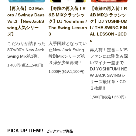
【再入荷】DJ Mak
【奇跡の再入荷！R
【奇跡の再入荷！R
oto / Swingy Days
&B MIXクラッシッ
&B MIXクラッシッ
Vol.3 【NewJackS
ク】DJ Yoshifumi /
ク】DJ YOSHIFUM
wing人気シリー
The Swing Lesson
I / THE SWING FIN
ズ】
3
AL LESSON - 2CD
s
こだわりが詰まった
入手困難となってい
80's/90's New Jack
たNew Jack Swing
再入荷！定番～NJS
Swing Mix第3弾。
教則Mixシリーズ第
ファンには馴染み深
３弾が少量再発!!
いマイナー盤まで、
1,400円(税込1,540円)
DJ YOSHIFUMI NE
1,000円(税込1,100円)
W JACK SWINGシ
リーズ最終章・CD
２枚組!!
1,500円(税込1,650円)
PICK UP ITEM!!
ピックアップ商品