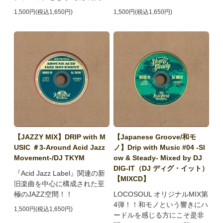
1,500円(税込1,650円)
1,500円(税込1,650円)
【JAZZY MIX】DRIP with M
【Japanese Groove/和モ
USIC ＃3-Around Acid Jazz
ノ】Drip with Music #04 -Sl
Movement-/DJ TKYM
ow & Steady- Mixed by DJ
DIG-IT（DJ ディグ・イット）
『Acid Jazz Label』関連の新
【MIXCD】
旧楽曲を中心に構成された至
極のJAZZ空間！！
LOCOSOUL オリジナルMIX第
4弾！！和モノという響きにハ
1,500円(税込1,650円)
ードルを感じる方にこそ是非