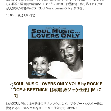
しい再発!! 横須賀の老舗Soul Bar『Custom』お墨付き!! 作り込まれたMix
が大好評の本格MixCD『Soul Music Lovers Only』第３弾。
1,500円(税込1,650円)
SOUL MUSIC LOVERS ONLY VOL.5 by ROCK E
5
DGE & BEETNICK【[再発] 紙ジャケ仕様】[MixC
D]
他のSOUL Mixには未収録のサザンソウルなど、ブラザー・シスター達に
愛されるリアルソウルをストーリー仕立てでEditMix！