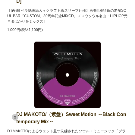
D]
【[再発] ペラ紙表紙入＋クラフト紙スリーブ仕様】再発!! 横須賀の老舗SO
UL BAR『CUSTOM』30周年記念MIXCD。メロウソウル名曲・HIPHOP元
ネタばかりをミックス!!
1,000円(税込1,100円)
DJ MAKOTO/（紫盤）Sweet Motion ～Black Con
2
temporary Mix～
DJ MAKOTOによるウェット且つ洗練されたソウル・ミュージック「ブラ