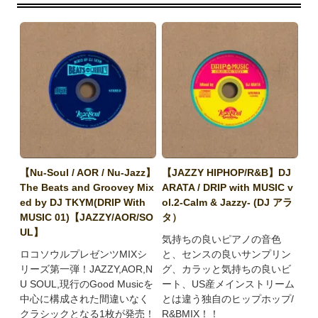
【Nu-Soul / AOR / Nu-Jazz】
【JAZZY HIPHOP/R&B】DJ
The Beats and Groovey Mix
ARATA / DRIP with MUSIC v
ed by DJ TKYM(DRIP With
ol.2-Calm & Jazzy- (DJ アラ
MUSIC 01)【JAZZY/AOR/SO
タ）
UL】
気持ちの良いピアノの音色
ロコソウルプレゼンツMIXシ
と、センスの良いサンプリン
リーズ第一弾！JAZZY,AOR,N
グ、カラッと気持ちの良いビ
U SOUL,現行のGood Musicを
ート、US産メインストリーム
中心に構成された間違いなく
とは違う独自のヒップホップ/
クラシックとなる1枚が発売！
R&BMIX！！