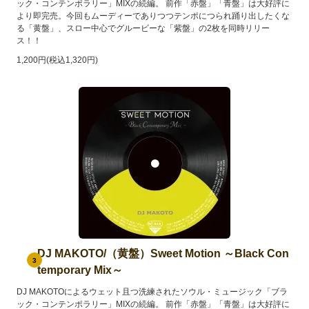
ック・コンテンポラリー」MIXの続編。 前作「赤盤」「青盤」は大好評に
より即完売。今回もムーディーでありつつテンポにつられ踊り出したくな
る「黄盤」、スロー中心でグルービーな「紫盤」の2枚を同時リリー
ス！！
1,200円(税込1,320円)
DJ MAKOTO/（黄盤）Sweet Motion ～Black Con
3
temporary Mix～
DJ MAKOTOによるウェット且つ洗練されたソウル・ミュージック「ブラ
ック・コンテンポラリー」MIXの続編。 前作「赤盤」「青盤」は大好評に