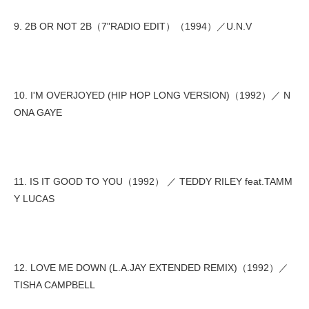
9. 2B OR NOT 2B（7"RADIO EDIT）（1994）／U.N.V
10. I'M OVERJOYED (HIP HOP LONG VERSION)（1992）／ N
ONA GAYE
11. IS IT GOOD TO YOU（1992） ／ TEDDY RILEY feat.TAMM
Y LUCAS
12. LOVE ME DOWN (L.A.JAY EXTENDED REMIX)（1992）／
TISHA CAMPBELL