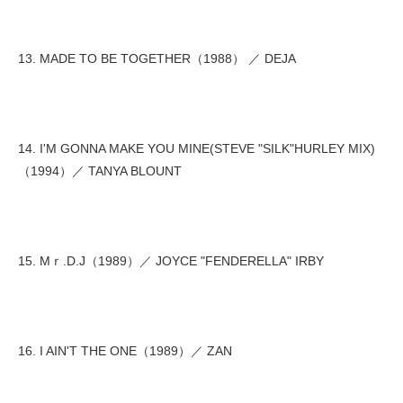
13. MADE TO BE TOGETHER（1988） ／ DEJA
14. I'M GONNA MAKE YOU MINE(STEVE "SILK"HURLEY MIX)
（1994）／ TANYA BLOUNT
15. Mｒ.D.J（1989）／ JOYCE "FENDERELLA" IRBY
16. I AIN'T THE ONE（1989）／ ZAN