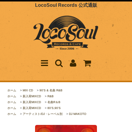
LocoSoul Records 公式通販
ホーム
>
MIX CD
>
90'S & 名曲 R&B
ホーム
>
新入荷MIXCD
>
R&B
ホーム
>
新入荷MIXCD
>
名曲R＆B
ホーム
>
新入荷MIXCD
>
80’S,90’S
ホーム
>
アーティスト/DJ・レーベル別
>
DJ MAKOTO