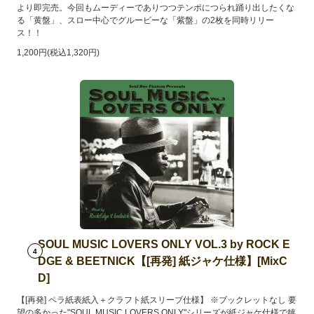
より即完売。今回もムーディーでありつつテンポにつられ踊り出したくな
る「黄盤」、スロー中心でグルービーな「紫盤」の2枚を同時リリー
ス！！
1,200円(税込1,320円)
SOUL MUSIC LOVERS ONLY VOL.3 by ROCK E
4
DGE & BEETNICK【[再発] 紙ジャケ仕様】[MixC
D]
【[再発] ペラ紙表紙入＋クラフト紙スリーブ仕様】 ※ブックレットなし 要
望の多かった"SOUL MUSIC LOVERS ONLY"シリーズが紙ジャケ仕様で嬉