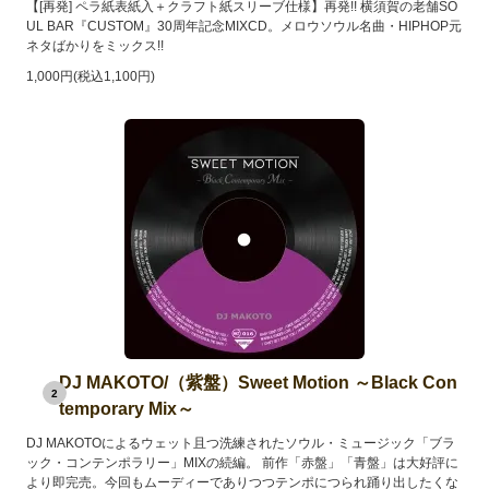
【[再発] ペラ紙表紙入＋クラフト紙スリーブ仕様】再発!! 横須賀の老舗SO
UL BAR『CUSTOM』30周年記念MIXCD。メロウソウル名曲・HIPHOP元
ネタばかりをミックス!!
1,000円(税込1,100円)
DJ MAKOTO/（紫盤）Sweet Motion ～Black Con
2
temporary Mix～
DJ MAKOTOによるウェット且つ洗練されたソウル・ミュージック「ブラ
ック・コンテンポラリー」MIXの続編。 前作「赤盤」「青盤」は大好評に
より即完売。今回もムーディーでありつつテンポにつられ踊り出したくな