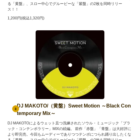
る「黄盤」、スロー中心でグルービーな「紫盤」の2枚を同時リリー
ス！！
1,200円(税込1,320円)
DJ MAKOTO/（黄盤）Sweet Motion ～Black Con
3
temporary Mix～
DJ MAKOTOによるウェット且つ洗練されたソウル・ミュージック「ブラ
ック・コンテンポラリー」MIXの続編。 前作「赤盤」「青盤」は大好評に
より即完売。今回もムーディーでありつつテンポにつられ踊り出したくな