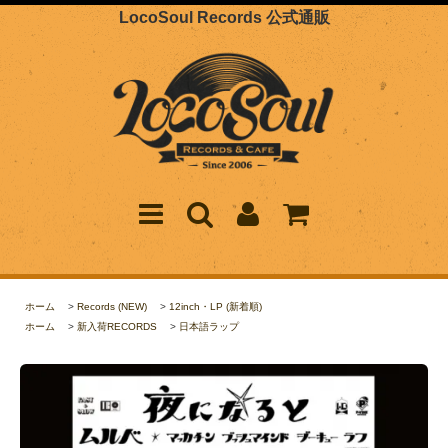
LocoSoul Records 公式通販
ホーム
>
Records (NEW)
>
12inch・LP (新着順)
ホーム
>
新入荷RECORDS
>
日本語ラップ