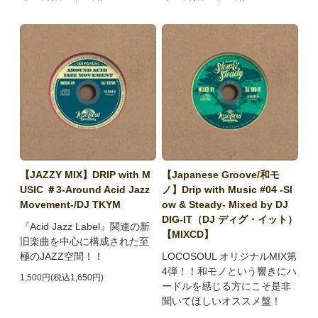
【JAZZY MIX】DRIP with M
【Japanese Groove/和モ
USIC ＃3-Around Acid Jazz
ノ】Drip with Music #04 -Sl
Movement-/DJ TKYM
ow & Steady- Mixed by DJ
DIG-IT（DJ ディグ・イット）
『Acid Jazz Label』関連の新
【MIXCD】
旧楽曲を中心に構成された至
極のJAZZ空間！！
LOCOSOUL オリジナルMIX第
4弾！！和モノという響きにハ
1,500円(税込1,650円)
ードルを感じる方にこそ是非
聞いてほしいオススメ盤！