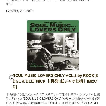
る「黄盤」、スロー中心でグルービーな「紫盤」の2枚を同時リリー
ス！！
1,200円(税込1,320円)
SOUL MUSIC LOVERS ONLY VOL.3 by ROCK E
4
DGE & BEETNICK【[再発] 紙ジャケ仕様】[MixC
D]
【[再発] ペラ紙表紙入＋クラフト紙スリーブ仕様】 ※ブックレットなし 要
望の多かった"SOUL MUSIC LOVERS ONLY"シリーズが紙ジャケ仕様で嬉
しい再発!! 横須賀の老舗Soul Bar『Custom』お墨付き!! 作り込まれたMix