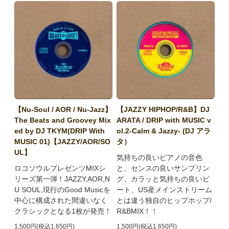
【Nu-Soul / AOR / Nu-Jazz】
【JAZZY HIPHOP/R&B】DJ
The Beats and Groovey Mix
ARATA / DRIP with MUSIC v
ed by DJ TKYM(DRIP With
ol.2-Calm & Jazzy- (DJ アラ
MUSIC 01)【JAZZY/AOR/SO
タ）
UL】
気持ちの良いピアノの音色
ロコソウルプレゼンツMIXシ
と、センスの良いサンプリン
リーズ第一弾！JAZZY,AOR,N
グ、カラッと気持ちの良いビ
U SOUL,現行のGood Musicを
ート、US産メインストリーム
中心に構成された間違いなく
とは違う独自のヒップホップ/
クラシックとなる1枚が発売！
R&BMIX！！
1,500円(税込1,650円)
1,500円(税込1,650円)