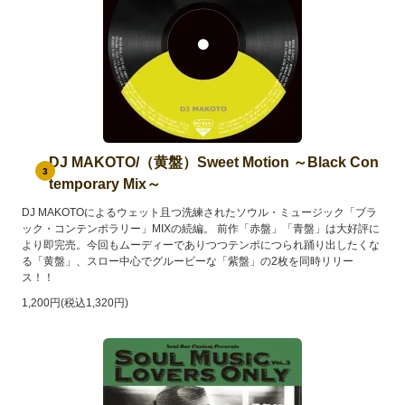
DJ MAKOTO/（黄盤）Sweet Motion ～Black Con
3
temporary Mix～
DJ MAKOTOによるウェット且つ洗練されたソウル・ミュージック「ブラ
ック・コンテンポラリー」MIXの続編。 前作「赤盤」「青盤」は大好評に
より即完売。今回もムーディーでありつつテンポにつられ踊り出したくな
る「黄盤」、スロー中心でグルービーな「紫盤」の2枚を同時リリー
ス！！
1,200円(税込1,320円)