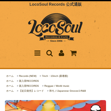
LocoSoul Records 公式通販
ホーム
>
Records (NEW)
>
7inch・10inch (新着順)
ホーム
>
新入荷RECORDS
ホーム
>
新入荷RECORDS
>
Reggae / World music
ホーム
>
【近日発売】レコード
>
和モノ/Japanese Groove/J-R&B