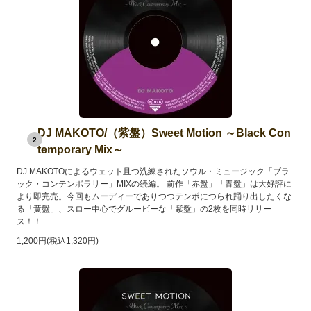
DJ MAKOTO/（紫盤）Sweet Motion ～Black Con
2
temporary Mix～
DJ MAKOTOによるウェット且つ洗練されたソウル・ミュージック「ブラ
ック・コンテンポラリー」MIXの続編。 前作「赤盤」「青盤」は大好評に
より即完売。今回もムーディーでありつつテンポにつられ踊り出したくな
る「黄盤」、スロー中心でグルービーな「紫盤」の2枚を同時リリー
ス！！
1,200円(税込1,320円)