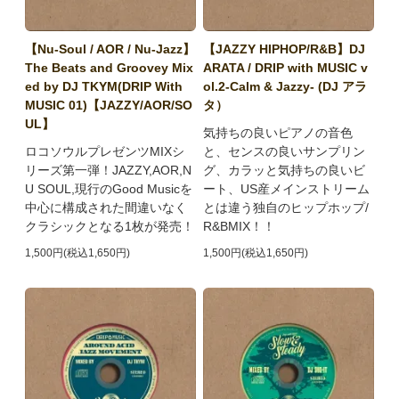
【Nu-Soul / AOR / Nu-Jazz】
【JAZZY HIPHOP/R&B】DJ
The Beats and Groovey Mix
ARATA / DRIP with MUSIC v
ed by DJ TKYM(DRIP With
ol.2-Calm & Jazzy- (DJ アラ
MUSIC 01)【JAZZY/AOR/SO
タ）
UL】
気持ちの良いピアノの音色
ロコソウルプレゼンツMIXシ
と、センスの良いサンプリン
リーズ第一弾！JAZZY,AOR,N
グ、カラッと気持ちの良いビ
U SOUL,現行のGood Musicを
ート、US産メインストリーム
中心に構成された間違いなく
とは違う独自のヒップホップ/
クラシックとなる1枚が発売！
R&BMIX！！
1,500円(税込1,650円)
1,500円(税込1,650円)