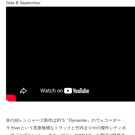
Side B September
井の頭レンジャーズ新作はBTS『Dynamite』のヴォコーダー・
ラガverという荒唐無稽なトラックと竹内まりやの傑作シティポ