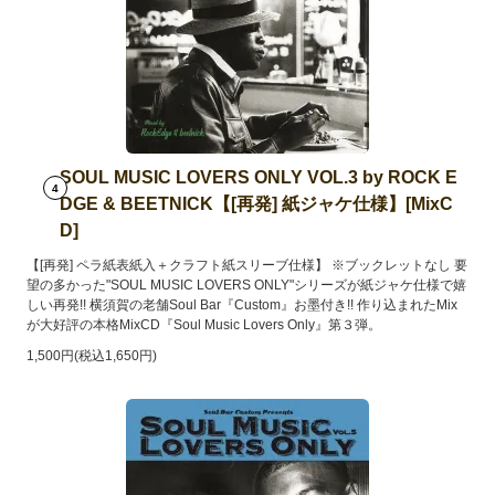
SOUL MUSIC LOVERS ONLY VOL.3 by ROCK E
4
DGE & BEETNICK【[再発] 紙ジャケ仕様】[MixC
D]
【[再発] ペラ紙表紙入＋クラフト紙スリーブ仕様】 ※ブックレットなし 要
望の多かった"SOUL MUSIC LOVERS ONLY"シリーズが紙ジャケ仕様で嬉
しい再発!! 横須賀の老舗Soul Bar『Custom』お墨付き!! 作り込まれたMix
が大好評の本格MixCD『Soul Music Lovers Only』第３弾。
1,500円(税込1,650円)