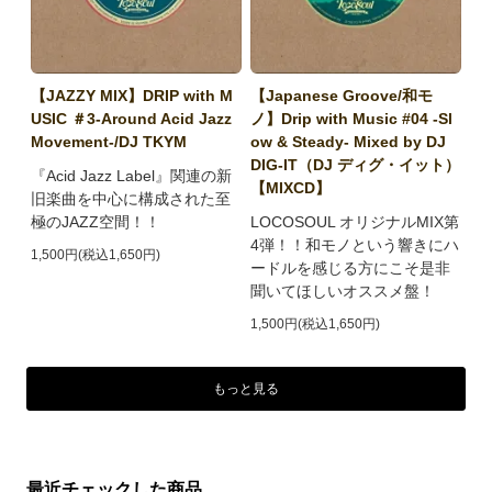
【JAZZY MIX】DRIP with M
【Japanese Groove/和モ
USIC ＃3-Around Acid Jazz
ノ】Drip with Music #04 -Sl
Movement-/DJ TKYM
ow & Steady- Mixed by DJ
DIG-IT（DJ ディグ・イット）
『Acid Jazz Label』関連の新
【MIXCD】
旧楽曲を中心に構成された至
極のJAZZ空間！！
LOCOSOUL オリジナルMIX第
4弾！！和モノという響きにハ
1,500円(税込1,650円)
ードルを感じる方にこそ是非
聞いてほしいオススメ盤！
1,500円(税込1,650円)
もっと見る
最近チェックした商品