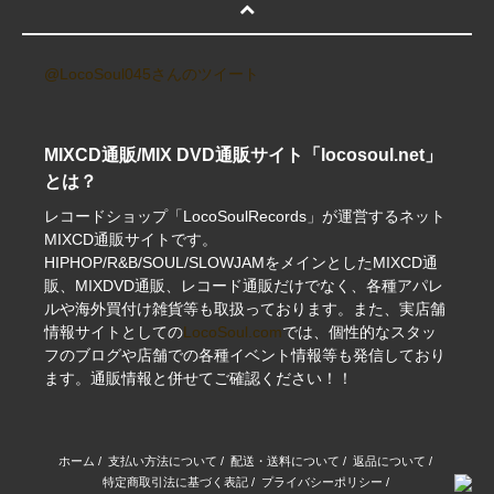
@LocoSoul045さんのツイート
MIXCD通販/MIX DVD通販サイト「locosoul.net」
とは？
レコードショップ「LocoSoulRecords」が運営するネット
MIXCD通販サイトです。
HIPHOP/R&B/SOUL/SLOWJAMをメインとしたMIXCD通
販、MIXDVD通販、レコード通販だけでなく、各種アパレ
ルや海外買付け雑貨等も取扱っております。また、実店舗
情報サイトとしての
LocoSoul.com
では、個性的なスタッ
フのブログや店舗での各種イベント情報等も発信しており
ます。通販情報と併せてご確認ください！！
ホーム
/
支払い方法について
/
配送・送料について
/
返品について
/
特定商取引法に基づく表記
/
プライバシーポリシー
/