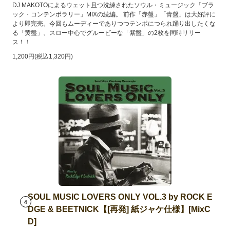
DJ MAKOTOによるウェット且つ洗練されたソウル・ミュージック「ブラ
ック・コンテンポラリー」MIXの続編。 前作「赤盤」「青盤」は大好評に
より即完売。今回もムーディーでありつつテンポにつられ踊り出したくな
る「黄盤」、スロー中心でグルービーな「紫盤」の2枚を同時リリー
ス！！
1,200円(税込1,320円)
SOUL MUSIC LOVERS ONLY VOL.3 by ROCK E
4
DGE & BEETNICK【[再発] 紙ジャケ仕様】[MixC
D]