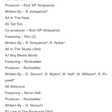
Producer – Rod 'KP' Kirkpatrick
Written-By – R. Kirkpatrick*
A4 In The Heat
A5 Tell 'Em
Co-producer – Rod 'KP' Kirkpatrick
Featuring – Roz (2)
Written-By – R. Kirkpatrick*, R. Noble*
A6 In The Studio (Skit)
A7 Boy Meets World
Featuring – Rockwilder
Producer – Rockwilder
Written-By – D. Stinson*, D. Myers*, M. Hall*, M. Williams*, R. Po
pwell*
A8 Welcome
Featuring – Aaron Hall
Producer – Rockwilder
Written-By – D. Stinson*
B1 Live In The Backyard (Skit)