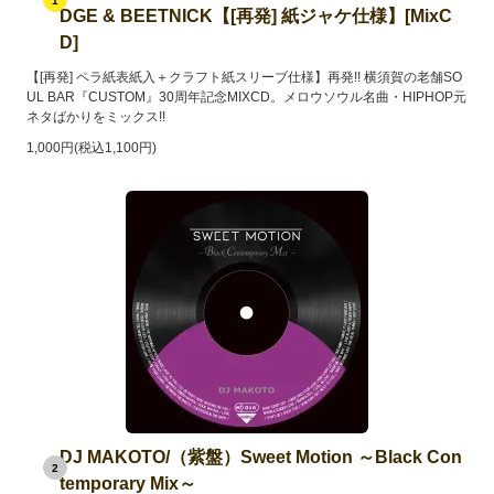
1
DGE & BEETNICK【[再発] 紙ジャケ仕様】[MixC
D]
【[再発] ペラ紙表紙入＋クラフト紙スリーブ仕様】再発!! 横須賀の老舗SO
UL BAR『CUSTOM』30周年記念MIXCD。メロウソウル名曲・HIPHOP元
ネタばかりをミックス!!
1,000円(税込1,100円)
DJ MAKOTO/（紫盤）Sweet Motion ～Black Con
2
temporary Mix～