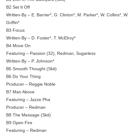
B2 Set It Off
Written-By – E. Barrier*, G. Clinton*, M. Parker*, W. Collins*, W.
Griffin*
B3 Focus
Written-By – D. Foster*, T. McElroy*
B4 Move On
Featuring – Passion (32), Redman, Sugarless
Written-By – P. Johnson*
B5 Smooth Thought (Skit)
B6 Do Your Thing
Producer – Reggie Noble
B7 Man Above
Featuring – Jazze Pha
Producer – Redman
B8 The Message (Skit)
B9 Open Fire
Featuring – Redman