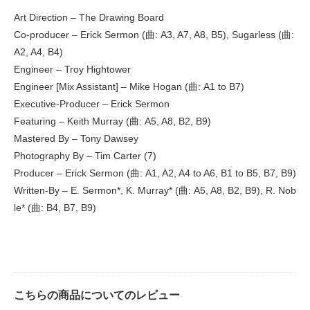
Art Direction – The Drawing Board
Co-producer – Erick Sermon (曲: A3, A7, A8, B5), Sugarless (曲:
A2, A4, B4)
Engineer – Troy Hightower
Engineer [Mix Assistant] – Mike Hogan (曲: A1 to B7)
Executive-Producer – Erick Sermon
Featuring – Keith Murray (曲: A5, A8, B2, B9)
Mastered By – Tony Dawsey
Photography By – Tim Carter (7)
Producer – Erick Sermon (曲: A1, A2, A4 to A6, B1 to B5, B7, B9)
Written-By – E. Sermon*, K. Murray* (曲: A5, A8, B2, B9), R. Nob
le* (曲: B4, B7, B9)
こちらの商品についてのレビュー