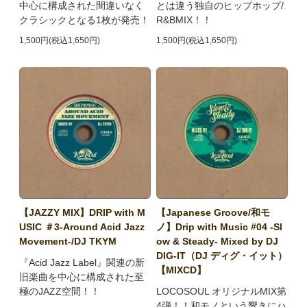
中心に構成された間違いなく
とは違う独自のヒップホップ/
クラシックとなる1枚が発売！
R&BMIX！！
1,500円(税込1,650円)
1,500円(税込1,650円)
【JAZZY MIX】DRIP with M
【Japanese Groove/和モ
USIC ＃3-Around Acid Jazz
ノ】Drip with Music #04 -Sl
Movement-/DJ TKYM
ow & Steady- Mixed by DJ
DIG-IT（DJ ディグ・イット）
『Acid Jazz Label』関連の新
【MIXCD】
旧楽曲を中心に構成された至
極のJAZZ空間！！
LOCOSOUL オリジナルMIX第
4弾！！和モノという響きにハ