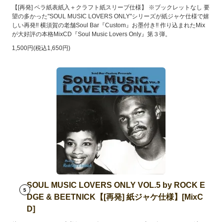
【[再発] ペラ紙表紙入＋クラフト紙スリーブ仕様】 ※ブックレットなし 要
望の多かった"SOUL MUSIC LOVERS ONLY"シリーズが紙ジャケ仕様で嬉
しい再発!! 横須賀の老舗Soul Bar『Custom』お墨付き!! 作り込まれたMix
が大好評の本格MixCD『Soul Music Lovers Only』第３弾。
1,500円(税込1,650円)
SOUL MUSIC LOVERS ONLY VOL.5 by ROCK E
5
DGE & BEETNICK【[再発] 紙ジャケ仕様】[MixC
D]