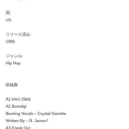
国:
US
リリース済み:
1995
ジャンル:
Hip Hop
収録曲
A1 Intro (Skit)
A2 Bomdigi
Backing Vocals – Crystal Gamble
Written-By – R. James*
A3 Freak Out