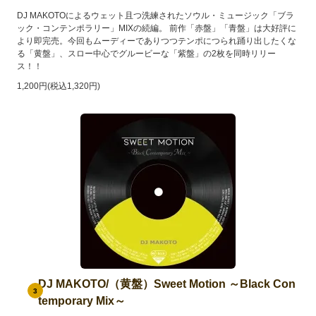
DJ MAKOTOによるウェット且つ洗練されたソウル・ミュージック「ブラ
ック・コンテンポラリー」MIXの続編。 前作「赤盤」「青盤」は大好評に
より即完売。今回もムーディーでありつつテンポにつられ踊り出したくな
る「黄盤」、スロー中心でグルービーな「紫盤」の2枚を同時リリー
ス！！
1,200円(税込1,320円)
DJ MAKOTO/（黄盤）Sweet Motion ～Black Con
3
temporary Mix～