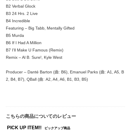
B2 Verbal Glock
B3 24 Hrs. 2 Live
B4 Incredible
Featuring – Big Tabb, Mentally Gifted
B5 Murda
B6 If I Had A Million
B7 I'll Make U Famous (Remix)
Remix – Al B. Sure!, Kyle West
Producer – Danté Barton (曲: B6), Emanuel Parks (曲: A1, A5, B
2, B4, B7), QBall (曲: A2, A4, A6, B1, B3, B5)
こちらの商品についてのレビュー
PICK UP ITEM!!
ピックアップ商品