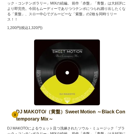
ック・コンテンポラリー」MIXの続編。 前作「赤盤」「青盤」は大好評に
より即完売。今回もムーディーでありつつテンポにつられ踊り出したくな
る「黄盤」、スロー中心でグルービーな「紫盤」の2枚を同時リリー
ス！！
1,200円(税込1,320円)
DJ MAKOTO/（黄盤）Sweet Motion ～Black Con
3
temporary Mix～
DJ MAKOTOによるウェット且つ洗練されたソウル・ミュージック「ブラ
ック・コンテンポラリー」MIXの続編。 前作「赤盤」「青盤」は大好評に