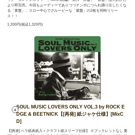
より即完売。今回もムーディーでありつつテンポにつられ踊り出したくな
る「黄盤」、スロー中心でグルービーな「紫盤」の2枚を同時リリー
ス！！
1,200円(税込1,320円)
SOUL MUSIC LOVERS ONLY VOL.3 by ROCK E
4
DGE & BEETNICK【[再発] 紙ジャケ仕様】[MixC
D]
【[再発] ペラ紙表紙入＋クラフト紙スリーブ仕様】 ※ブックレットなし 要