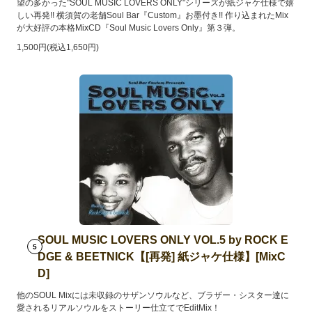
望の多かった"SOUL MUSIC LOVERS ONLY"シリーズが紙ジャケ仕様で嬉
しい再発!! 横須賀の老舗Soul Bar『Custom』お墨付き!! 作り込まれたMix
が大好評の本格MixCD『Soul Music Lovers Only』第３弾。
1,500円(税込1,650円)
SOUL MUSIC LOVERS ONLY VOL.5 by ROCK E
5
DGE & BEETNICK【[再発] 紙ジャケ仕様】[MixC
D]
他のSOUL Mixには未収録のサザンソウルなど、ブラザー・シスター達に
愛されるリアルソウルをストーリー仕立てでEditMix！