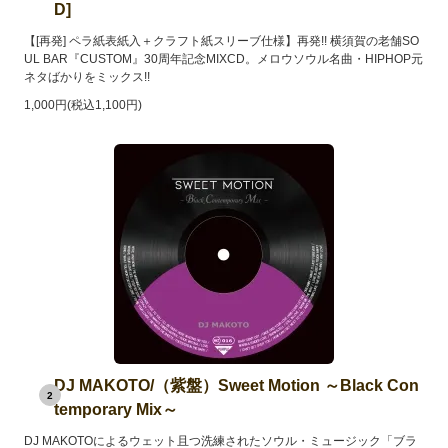
D]
【[再発] ペラ紙表紙入＋クラフト紙スリーブ仕様】再発!! 横須賀の老舗SO
UL BAR『CUSTOM』30周年記念MIXCD。メロウソウル名曲・HIPHOP元
ネタばかりをミックス!!
1,000円(税込1,100円)
DJ MAKOTO/（紫盤）Sweet Motion ～Black Con
2
temporary Mix～
DJ MAKOTOによるウェット且つ洗練されたソウル・ミュージック「ブラ