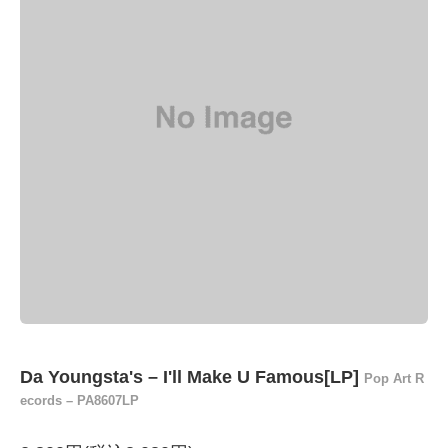
Da Youngsta's – I'll Make U Famous[LP]
Pop Art R
ecords – PA8607LP