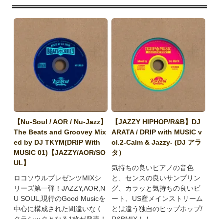
【Nu-Soul / AOR / Nu-Jazz】
【JAZZY HIPHOP/R&B】DJ
The Beats and Groovey Mix
ARATA / DRIP with MUSIC v
ed by DJ TKYM(DRIP With
ol.2-Calm & Jazzy- (DJ アラ
MUSIC 01)【JAZZY/AOR/SO
タ）
UL】
気持ちの良いピアノの音色
ロコソウルプレゼンツMIXシ
と、センスの良いサンプリン
リーズ第一弾！JAZZY,AOR,N
グ、カラッと気持ちの良いビ
U SOUL,現行のGood Musicを
ート、US産メインストリーム
中心に構成された間違いなく
とは違う独自のヒップホップ/