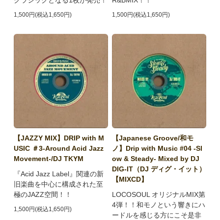
クラシックとなる1枚が発売！
R&BMIX！！
1,500円(税込1,650円)
1,500円(税込1,650円)
【JAZZY MIX】DRIP with M
【Japanese Groove/和モ
USIC ＃3-Around Acid Jazz
ノ】Drip with Music #04 -Sl
Movement-/DJ TKYM
ow & Steady- Mixed by DJ
DIG-IT（DJ ディグ・イット）
『Acid Jazz Label』関連の新
【MIXCD】
旧楽曲を中心に構成された至
極のJAZZ空間！！
LOCOSOUL オリジナルMIX第
4弾！！和モノという響きにハ
1,500円(税込1,650円)
ードルを感じる方にこそ是非