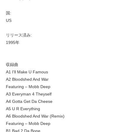
国:
US
リリース済み:
1995年
収録曲
A1 I'll Make U Famous
A2 Bloodshed And War
Featuring – Mobb Deep
A3 Everyman 4 Theyself
A4 Gotta Get Da Cheese
A5 U R Everything
A6 Bloodshed And War (Remix)
Featuring – Mobb Deep
B1 Bad 2 Da Bone