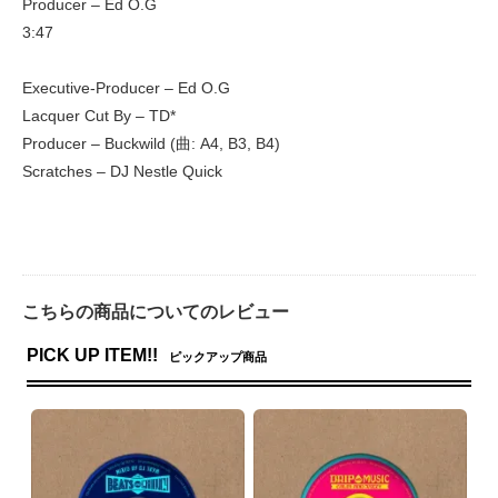
Producer – Ed O.G
3:47
Executive-Producer – Ed O.G
Lacquer Cut By – TD*
Producer – Buckwild (曲: A4, B3, B4)
Scratches – DJ Nestle Quick
こちらの商品についてのレビュー
PICK UP ITEM!!
ピックアップ商品