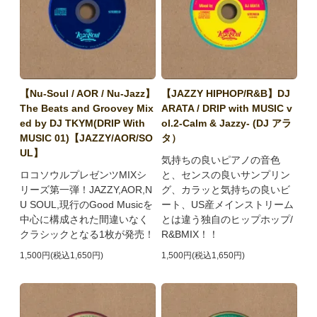
【Nu-Soul / AOR / Nu-Jazz】
【JAZZY HIPHOP/R&B】DJ
The Beats and Groovey Mix
ARATA / DRIP with MUSIC v
ed by DJ TKYM(DRIP With
ol.2-Calm & Jazzy- (DJ アラ
MUSIC 01)【JAZZY/AOR/SO
タ）
UL】
気持ちの良いピアノの音色
ロコソウルプレゼンツMIXシ
と、センスの良いサンプリン
リーズ第一弾！JAZZY,AOR,N
グ、カラッと気持ちの良いビ
U SOUL,現行のGood Musicを
ート、US産メインストリーム
中心に構成された間違いなく
とは違う独自のヒップホップ/
クラシックとなる1枚が発売！
R&BMIX！！
1,500円(税込1,650円)
1,500円(税込1,650円)