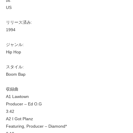
US
リリース済み:
1994
ジャンル:
Hip Hop
スタイル:
Boom Bap
収録曲
A1 Lawtown
Producer – Ed O.G
3:42
A2 I Got Planz
Featuring, Producer – Diamond*