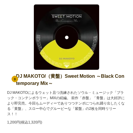
DJ MAKOTO/（黄盤）Sweet Motion ～Black Con
3
temporary Mix～
DJ MAKOTOによるウェット且つ洗練されたソウル・ミュージック「ブラ
ック・コンテンポラリー」MIXの続編。 前作「赤盤」「青盤」は大好評に
より即完売。今回もムーディーでありつつテンポにつられ踊り出したくな
る「黄盤」、スロー中心でグルービーな「紫盤」の2枚を同時リリー
ス！！
1,200円(税込1,320円)