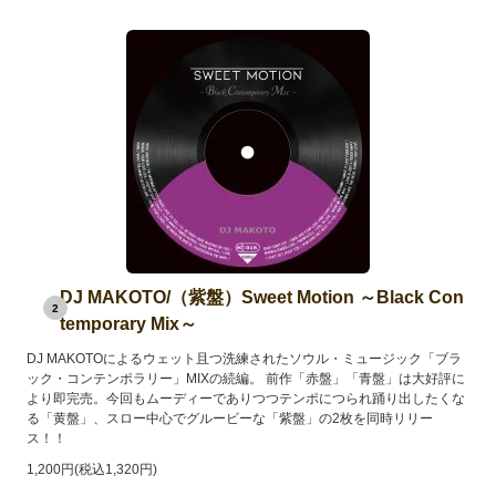
DJ MAKOTO/（紫盤）Sweet Motion ～Black Con
2
temporary Mix～
DJ MAKOTOによるウェット且つ洗練されたソウル・ミュージック「ブラ
ック・コンテンポラリー」MIXの続編。 前作「赤盤」「青盤」は大好評に
より即完売。今回もムーディーでありつつテンポにつられ踊り出したくな
る「黄盤」、スロー中心でグルービーな「紫盤」の2枚を同時リリー
ス！！
1,200円(税込1,320円)