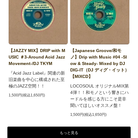
【JAZZY MIX】DRIP with M
【Japanese Groove/和モ
USIC ＃3-Around Acid Jazz
ノ】Drip with Music #04 -Sl
Movement-/DJ TKYM
ow & Steady- Mixed by DJ
DIG-IT（DJ ディグ・イット）
『Acid Jazz Label』関連の新
【MIXCD】
旧楽曲を中心に構成された至
極のJAZZ空間！！
LOCOSOUL オリジナルMIX第
4弾！！和モノという響きにハ
1,500円(税込1,650円)
ードルを感じる方にこそ是非
聞いてほしいオススメ盤！
1,500円(税込1,650円)
もっと見る