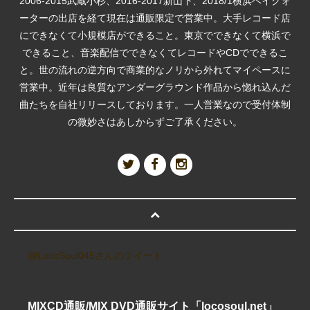
2006-2015武蔵小杉、2016-2017新山下、2018/1横浜ベイクォ
ーターの出店を経て現在は通販限定で営業中。大手レコード店
にできなくて小規模店ができること。東京でできなくて横浜で
できること、音楽配信でできなくてレコードやCDでできるこ
と。世の流れの逆方向で商業的なノリから外れてマイペースに
営業中。近年は良質なアンダーグラウンド作品から惚れ込んだ
曲たちを自社リリースしております。一人営業なので受付体制
の微妙さはあしからずご了承ください。
@LocoSoul045さんのツイート
MIXCD通販/MIX DVD通販サイト「locosoul.net」