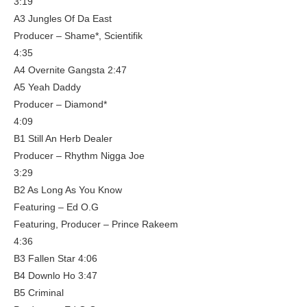
3:19
A3 Jungles Of Da East
Producer – Shame*, Scientifik
4:35
A4 Overnite Gangsta 2:47
A5 Yeah Daddy
Producer – Diamond*
4:09
B1 Still An Herb Dealer
Producer – Rhythm Nigga Joe
3:29
B2 As Long As You Know
Featuring – Ed O.G
Featuring, Producer – Prince Rakeem
4:36
B3 Fallen Star 4:06
B4 Downlo Ho 3:47
B5 Criminal