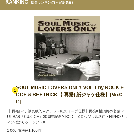
RANKING
総合ランキング(不定期更新)
SOUL MUSIC LOVERS ONLY VOL.1 by ROCK E
1
DGE & BEETNICK【[再発] 紙ジャケ仕様】[MixC
D]
【[再発] ペラ紙表紙入＋クラフト紙スリーブ仕様】再発!! 横須賀の老舗SO
UL BAR『CUSTOM』30周年記念MIXCD。メロウソウル名曲・HIPHOP元
ネタばかりをミックス!!
1,000円(税込1,100円)