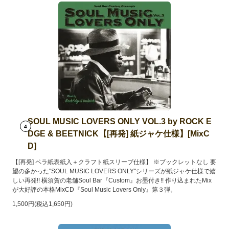
SOUL MUSIC LOVERS ONLY VOL.3 by ROCK E
4
DGE & BEETNICK【[再発] 紙ジャケ仕様】[MixC
D]
【[再発] ペラ紙表紙入＋クラフト紙スリーブ仕様】 ※ブックレットなし 要
望の多かった"SOUL MUSIC LOVERS ONLY"シリーズが紙ジャケ仕様で嬉
しい再発!! 横須賀の老舗Soul Bar『Custom』お墨付き!! 作り込まれたMix
が大好評の本格MixCD『Soul Music Lovers Only』第３弾。
1,500円(税込1,650円)