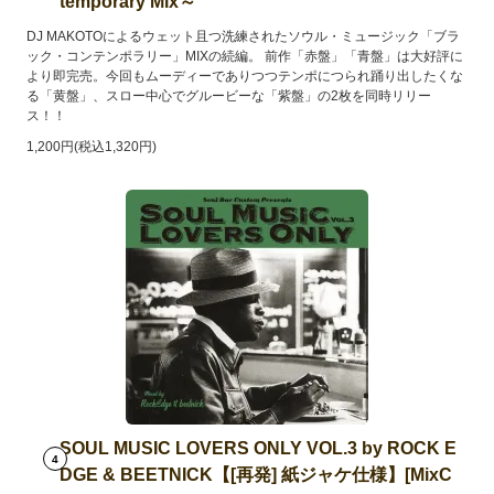
temporary Mix～
DJ MAKOTOによるウェット且つ洗練されたソウル・ミュージック「ブラ
ック・コンテンポラリー」MIXの続編。 前作「赤盤」「青盤」は大好評に
より即完売。今回もムーディーでありつつテンポにつられ踊り出したくな
る「黄盤」、スロー中心でグルービーな「紫盤」の2枚を同時リリー
ス！！
1,200円(税込1,320円)
SOUL MUSIC LOVERS ONLY VOL.3 by ROCK E
4
DGE & BEETNICK【[再発] 紙ジャケ仕様】[MixC