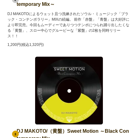
temporary Mix～
DJ MAKOTOによるウェット且つ洗練されたソウル・ミュージック「ブラ
ック・コンテンポラリー」MIXの続編。 前作「赤盤」「青盤」は大好評に
より即完売。今回もムーディーでありつつテンポにつられ踊り出したくな
る「黄盤」、スロー中心でグルービーな「紫盤」の2枚を同時リリー
ス！！
1,200円(税込1,320円)
DJ MAKOTO/（黄盤）Sweet Motion ～Black Con
3