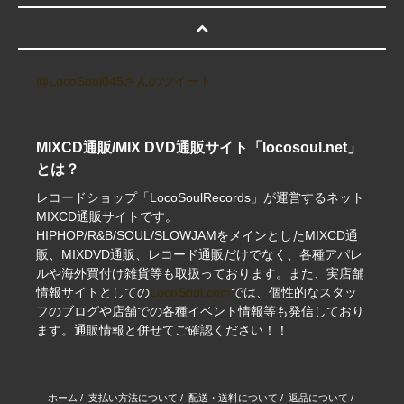
@LocoSoul045さんのツイート
MIXCD通販/MIX DVD通販サイト「locosoul.net」
とは？
レコードショップ「LocoSoulRecords」が運営するネット
MIXCD通販サイトです。
HIPHOP/R&B/SOUL/SLOWJAMをメインとしたMIXCD通
販、MIXDVD通販、レコード通販だけでなく、各種アパレ
ルや海外買付け雑貨等も取扱っております。また、実店舗
情報サイトとしての
LocoSoul.com
では、個性的なスタッ
フのブログや店舗での各種イベント情報等も発信しており
ます。通販情報と併せてご確認ください！！
ホーム
/
支払い方法について
/
配送・送料について
/
返品について
/