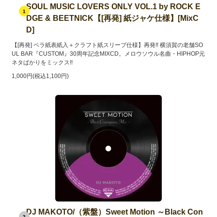
SOUL MUSIC LOVERS ONLY VOL.1 by ROCK E
1
DGE & BEETNICK【[再発] 紙ジャケ仕様】[MixC
D]
【[再発] ペラ紙表紙入＋クラフト紙スリーブ仕様】再発!! 横須賀の老舗SO
UL BAR『CUSTOM』30周年記念MIXCD。メロウソウル名曲・HIPHOP元
ネタばかりをミックス!!
1,000円(税込1,100円)
DJ MAKOTO/（紫盤）Sweet Motion ～Black Con
2