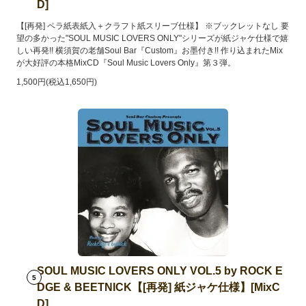
D]
【[再発] ペラ紙表紙入＋クラフト紙スリーブ仕様】 ※ブックレットなし 要
望の多かった"SOUL MUSIC LOVERS ONLY"シリーズが紙ジャケ仕様で嬉
しい再発!! 横須賀の老舗Soul Bar『Custom』お墨付き!! 作り込まれたMix
が大好評の本格MixCD『Soul Music Lovers Only』第３弾。
1,500円(税込1,650円)
SOUL MUSIC LOVERS ONLY VOL.5 by ROCK E
5
DGE & BEETNICK【[再発] 紙ジャケ仕様】[MixC
D]