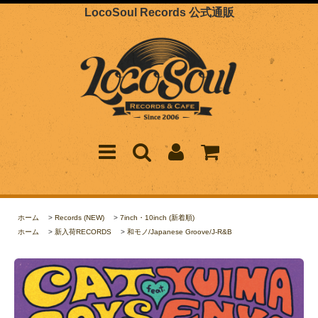
LocoSoul Records 公式通販
ホーム
>
Records (NEW)
>
7inch・10inch (新着順)
ホーム
>
新入荷RECORDS
>
和モノ/Japanese Groove/J-R&B