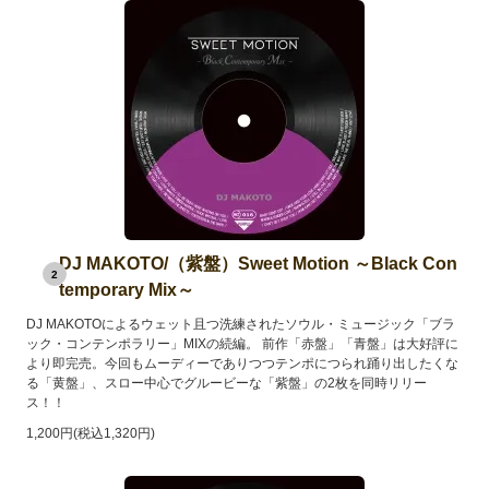
DJ MAKOTO/（紫盤）Sweet Motion ～Black Con
2
temporary Mix～
DJ MAKOTOによるウェット且つ洗練されたソウル・ミュージック「ブラ
ック・コンテンポラリー」MIXの続編。 前作「赤盤」「青盤」は大好評に
より即完売。今回もムーディーでありつつテンポにつられ踊り出したくな
る「黄盤」、スロー中心でグルービーな「紫盤」の2枚を同時リリー
ス！！
1,200円(税込1,320円)