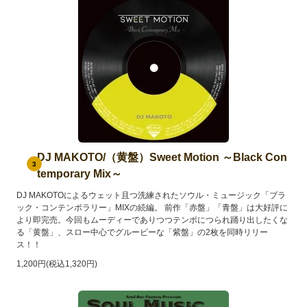
DJ MAKOTO/（黄盤）Sweet Motion ～Black Con
3
temporary Mix～
DJ MAKOTOによるウェット且つ洗練されたソウル・ミュージック「ブラ
ック・コンテンポラリー」MIXの続編。 前作「赤盤」「青盤」は大好評に
より即完売。今回もムーディーでありつつテンポにつられ踊り出したくな
る「黄盤」、スロー中心でグルービーな「紫盤」の2枚を同時リリー
ス！！
1,200円(税込1,320円)