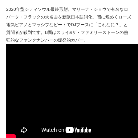
2020年型シティソウル最終形態。マリーナ・ショウで有名なロ
バータ・フラックの大名曲を新訳日本語詞化。闇に煌めくローズ
電気ピアノとマッシブなビートでDJブースに「これなに？」と
質問者が殺到です。B面はスライ&ザ・ファミリーストーンの熱
狂的なファンクナンバーの爆発的カバー。