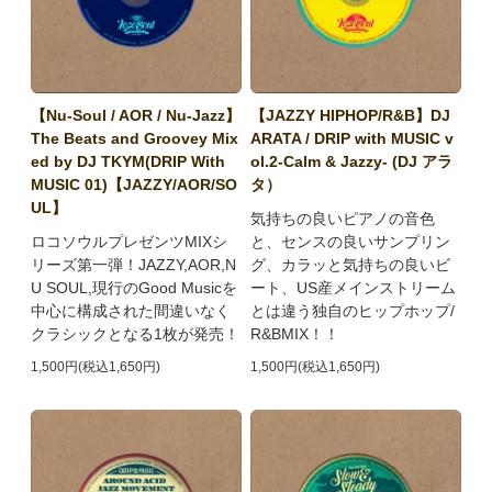
【Nu-Soul / AOR / Nu-Jazz】
【JAZZY HIPHOP/R&B】DJ
The Beats and Groovey Mix
ARATA / DRIP with MUSIC v
ed by DJ TKYM(DRIP With
ol.2-Calm & Jazzy- (DJ アラ
MUSIC 01)【JAZZY/AOR/SO
タ）
UL】
気持ちの良いピアノの音色
ロコソウルプレゼンツMIXシ
と、センスの良いサンプリン
リーズ第一弾！JAZZY,AOR,N
グ、カラッと気持ちの良いビ
U SOUL,現行のGood Musicを
ート、US産メインストリーム
中心に構成された間違いなく
とは違う独自のヒップホップ/
クラシックとなる1枚が発売！
R&BMIX！！
1,500円(税込1,650円)
1,500円(税込1,650円)