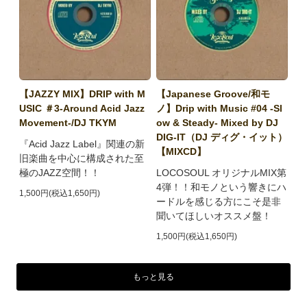
【JAZZY MIX】DRIP with M
【Japanese Groove/和モ
USIC ＃3-Around Acid Jazz
ノ】Drip with Music #04 -Sl
Movement-/DJ TKYM
ow & Steady- Mixed by DJ
DIG-IT（DJ ディグ・イット）
『Acid Jazz Label』関連の新
【MIXCD】
旧楽曲を中心に構成された至
極のJAZZ空間！！
LOCOSOUL オリジナルMIX第
4弾！！和モノという響きにハ
1,500円(税込1,650円)
ードルを感じる方にこそ是非
聞いてほしいオススメ盤！
1,500円(税込1,650円)
もっと見る