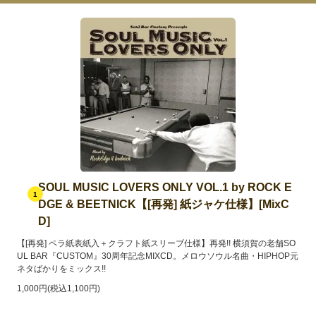
SOUL MUSIC LOVERS ONLY VOL.1 by ROCK E
1
DGE & BEETNICK【[再発] 紙ジャケ仕様】[MixC
D]
【[再発] ペラ紙表紙入＋クラフト紙スリーブ仕様】再発!! 横須賀の老舗SO
UL BAR『CUSTOM』30周年記念MIXCD。メロウソウル名曲・HIPHOP元
ネタばかりをミックス!!
1,000円(税込1,100円)