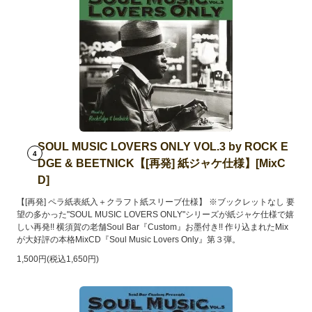
SOUL MUSIC LOVERS ONLY VOL.3 by ROCK E
4
DGE & BEETNICK【[再発] 紙ジャケ仕様】[MixC
D]
【[再発] ペラ紙表紙入＋クラフト紙スリーブ仕様】 ※ブックレットなし 要
望の多かった"SOUL MUSIC LOVERS ONLY"シリーズが紙ジャケ仕様で嬉
しい再発!! 横須賀の老舗Soul Bar『Custom』お墨付き!! 作り込まれたMix
が大好評の本格MixCD『Soul Music Lovers Only』第３弾。
1,500円(税込1,650円)