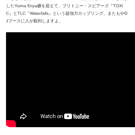
したYuima Enya嬢を迎えて、ブリトニー・スピアーズ『TOXI
C』とTLC『Waterfalls』という超強力カップリング。またもやD
Jブースに人が殺到しますよ。