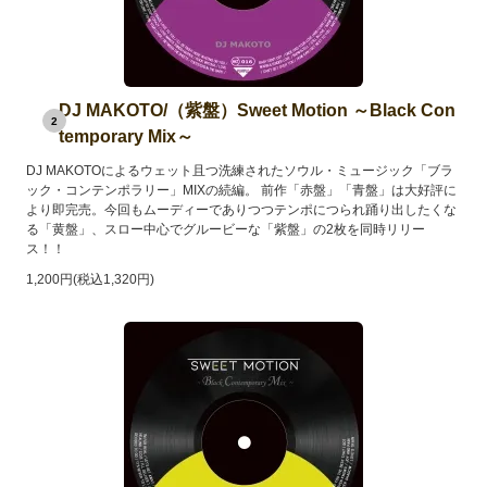
DJ MAKOTO/（紫盤）Sweet Motion ～Black Con
2
temporary Mix～
DJ MAKOTOによるウェット且つ洗練されたソウル・ミュージック「ブラ
ック・コンテンポラリー」MIXの続編。 前作「赤盤」「青盤」は大好評に
より即完売。今回もムーディーでありつつテンポにつられ踊り出したくな
る「黄盤」、スロー中心でグルービーな「紫盤」の2枚を同時リリー
ス！！
1,200円(税込1,320円)