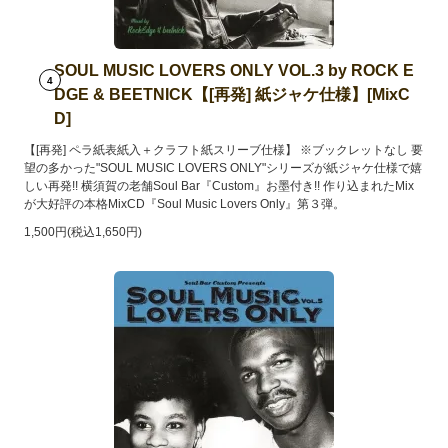
SOUL MUSIC LOVERS ONLY VOL.3 by ROCK E
4
DGE & BEETNICK【[再発] 紙ジャケ仕様】[MixC
D]
【[再発] ペラ紙表紙入＋クラフト紙スリーブ仕様】 ※ブックレットなし 要
望の多かった"SOUL MUSIC LOVERS ONLY"シリーズが紙ジャケ仕様で嬉
しい再発!! 横須賀の老舗Soul Bar『Custom』お墨付き!! 作り込まれたMix
が大好評の本格MixCD『Soul Music Lovers Only』第３弾。
1,500円(税込1,650円)