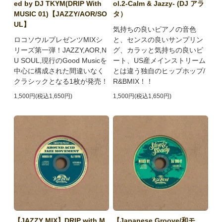
ed by DJ TKYM(DRIP With
ol.2-Calm & Jazzy- (DJ アラ
MUSIC 01)【JAZZY/AOR/SO
タ）
UL】
気持ちの良いピアノの音色
ロコソウルプレゼンツMIXシ
と、センスの良いサンプリン
リーズ第一弾！JAZZY,AOR,N
グ、カラッと気持ちの良いビ
U SOUL,現行のGood Musicを
ート、US産メインストリーム
中心に構成された間違いなく
とは違う独自のヒップホップ/
クラシックとなる1枚が発売！
R&BMIX！！
1,500円(税込1,650円)
1,500円(税込1,650円)
【JAZZY MIX】DRIP with M
【Japanese Groove/和モ