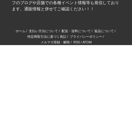
フのブログや店舗での各種イベント情報等も発信しており
ます。通販情報と併せてご確認ください！！
ホーム
/
支払い方法について
/
配送・送料について
/
返品について
/
特定商取引法に基づく表記
/
プライバシーポリシー
/
メルマガ登録・解除
/
RSS
/
ATOM