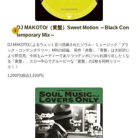
DJ MAKOTO/（黄盤）Sweet Motion ～Black Con
3
temporary Mix～
DJ MAKOTOによるウェット且つ洗練されたソウル・ミュージック「ブラ
ック・コンテンポラリー」MIXの続編。 前作「赤盤」「青盤」は大好評に
より即完売。今回もムーディーでありつつテンポにつられ踊り出したくな
る「黄盤」、スロー中心でグルービーな「紫盤」の2枚を同時リリー
ス！！
1,200円(税込1,320円)