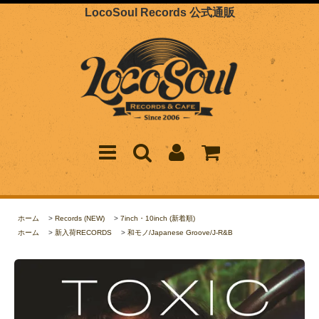
LocoSoul Records 公式通販
ホーム
>
Records (NEW)
>
7inch・10inch (新着順)
ホーム
>
新入荷RECORDS
>
和モノ/Japanese Groove/J-R&B