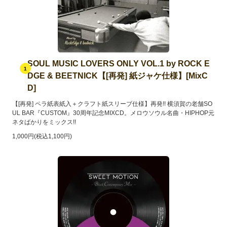
SOUL MUSIC LOVERS ONLY VOL.1 by ROCK E
1
DGE & BEETNICK【[再発] 紙ジャケ仕様】[MixC
D]
【[再発] ペラ紙表紙入＋クラフト紙スリーブ仕様】再発!! 横須賀の老舗SO
UL BAR『CUSTOM』30周年記念MIXCD。メロウソウル名曲・HIPHOP元
ネタばかりをミックス!!
1,000円(税込1,100円)