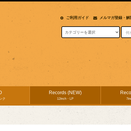
ご利用ガイド
メルマガ登録・解
D
Records (NEW)
Reco
ンク
12inch・LP
7i