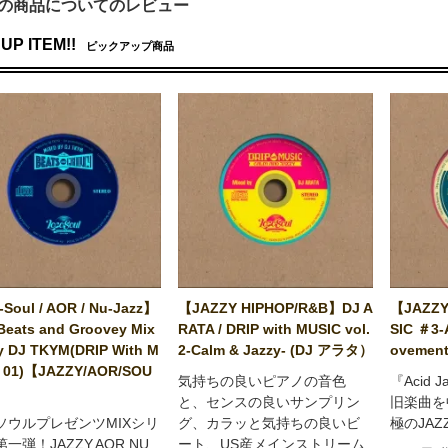
の商品についてのレビュー
UP ITEM!!
ピックアップ商品
Soul / AOR / Nu-Jazz】
【JAZZY HIPHOP/R&B】DJ A
【JAZZY
Beats and Groovey Mix
RATA / DRIP with MUSIC vol.
SIC ＃3-
y DJ TKYM(DRIP With M
2-Calm & Jazzy- (DJ アラタ）
ovement
 01)【JAZZY/AOR/SOU
気持ちの良いピアノの音色
『Acid 
と、センスの良いサンプリン
旧楽曲を
ソウルプレゼンツMIXシリ
グ、カラッと気持ちの良いビ
極のJA
一弾！JAZZY,AOR,NU
ート、US産メインストリーム