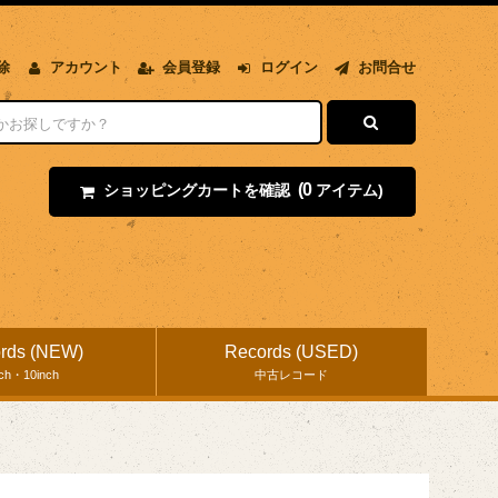
除
アカウント
会員登録
ログイン
お問合せ
(0
ショッピングカートを確認
アイテム)
rds (NEW)
Records (USED)
nch・10inch
中古レコード