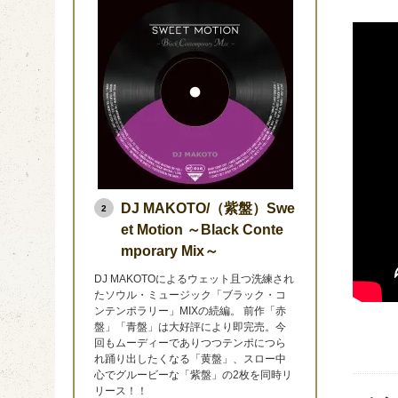
DJ MAKOTO/（紫盤）Swe
2
et Motion ～Black Conte
mporary Mix～
DJ MAKOTOによるウェット且つ洗練され
たソウル・ミュージック「ブラック・コ
ンテンポラリー」MIXの続編。 前作「赤
盤」「青盤」は大好評により即完売。今
回もムーディーでありつつテンポにつら
れ踊り出したくなる「黄盤」、スロー中
心でグルービーな「紫盤」の2枚を同時リ
リース！！