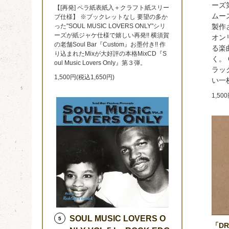
ーズ
【[再発] ペラ紙表紙入＋クラフト紙スリー
ムース
ブ仕様】 ※ブックレットなし 要望の多か
った"SOUL MUSIC LOVERS ONLY"シリ
製作
ーズが紙ジャケ仕様で嬉しい再発!! 横須賀
オンリ
の老舗Soul Bar『Custom』お墨付き!! 作
る楽
り込まれたMixが大好評の本格MixCD『S
く。 
oul Music Lovers Only』第３弾。
ラッ
1,500円(税込1,650円)
い一
1,50
SOUL MUSIC LOVERS O
5
「DRI