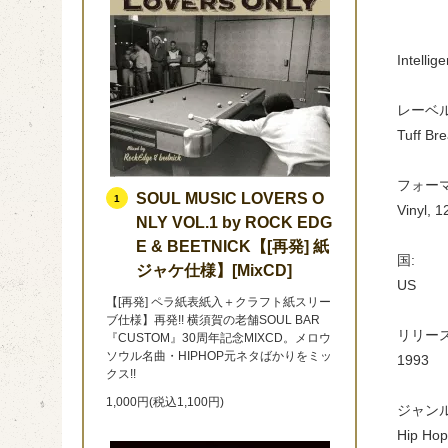
Intelli
レーベル
Tuff Br
フォーマ
SOUL MUSIC LOVERS O
1
Vinyl, 
NLY VOL.1 by ROCK EDG
E & BEETNICK【[再発] 紙
国:
ジャケ仕様】[MixCD]
US
【[再発] ペラ紙表紙入＋クラフト紙スリー
ブ仕様】再発!! 横須賀の老舗SOUL BAR
リリース
『CUSTOM』30周年記念MIXCD。メロウ
ソウル名曲・HIPHOP元ネタばかりをミッ
1993
クス!!
1,000円(税込1,100円)
ジャンル
Hip Hop