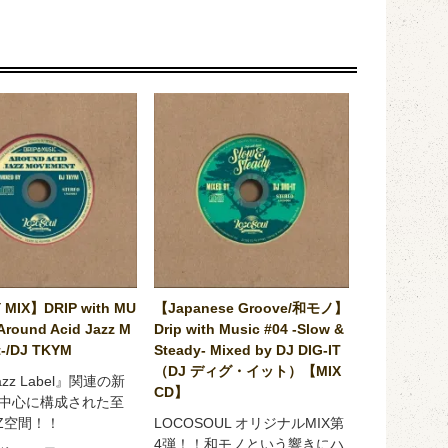
 MIX】DRIP with MU
【Japanese Groove/和モノ】
Around Acid Jazz M
Drip with Music #04 -Slow &
-/DJ TKYM
Steady- Mixed by DJ DIG-IT
（DJ ディグ・イット）【MIX
Jazz Label』関連の新
CD】
中心に構成された至
ZZ空間！！
LOCOSOUL オリジナルMIX第
4弾！！和モノという響きにハ