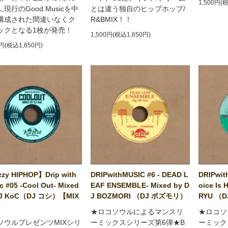
1,500円(
L,現行のGood Musicを中
とは違う独自のヒップホップ/
構成された間違いなくク
R&BMIX！！
ックとなる1枚が発売！
1,500円(税込1,650円)
0円(税込1,650円)
zy HIPHOP】Drip with
DRIPwithMUSIC #6 - DEAD L
DRIPwit
c #05 -Cool Out- Mixed
EAF ENSEMBLE- Mixed by D
oice Is 
DJ KoC（DJ コシ）【MIX
J BOZMORI （DJ ボズモリ）
RYU （
】
★ロコソウルによるマンスリ
★ロコソ
ソウルプレゼンツMIXシリ
ーミックスシリーズ第6弾★B
ーミック