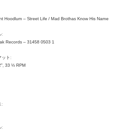
gent Hoodlum ‎– Street Life / Mad Brothas Know His Name
:
eak Records ‎– 31458 0503 1
ット:
12", 33 ⅓ RPM
:
: