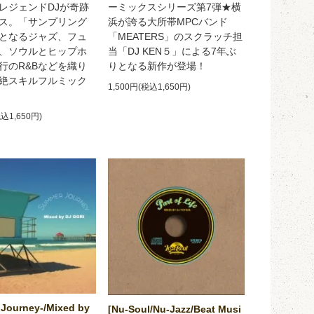
レジェンドDJが奇跡
ーミックスシリーズ第7弾★横
ス。「サンプリング
浜が誇る大所帯MPCバンド
となるジャズ、フュ
「MEATERS」のスクラッチ担
、ソウルとヒップホ
当「DJ KEN５」による7年ぶ
行のR&Bなどを織り
りとなる新作が登場！
絶スキルフルミック
1,500円(税込1,650円)
税込1,650円)
Journey-/Mixed by
[Nu-Soul/Nu-Jazz/Beat Musi