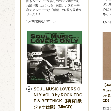
回もムーディーでありつつテンポにつら
SOU
れ踊り出したくなる「黄盤」、スロー中
心に
心でグルービーな「紫盤」の2枚を同時リ
リース！！
ラシ
1,200円(税込1,320円)
1,50
【Jaz
SOUL MUSIC LOVERS O
4
Musi
NLY VOL.3 by ROCK EDG
by 
CD
E & BEETNICK【[再発] 紙
ジャケ仕様】[MixCD]
ロコ