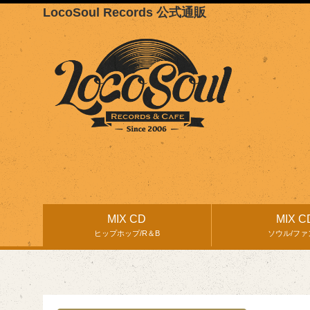
LocoSoul Records 公式通販
MIX CD
MIX C
ヒップホップ/R＆B
ソウル/ファ