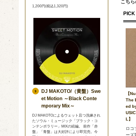
こちら
1,200円(税込1,320円)
PICK 
DJ MAKOTO/（黄盤）Swe
3
【Nu-
et Motion ～Black Conte
The 
mporary Mix～
ed b
USIC
DJ MAKOTOによるウェット且つ洗練され
L】
たソウル・ミュージック「ブラック・コ
ンテンポラリー」MIXの続編。 前作「赤
ロコ
盤」「青盤」は大好評により即完売。今
ーズ第