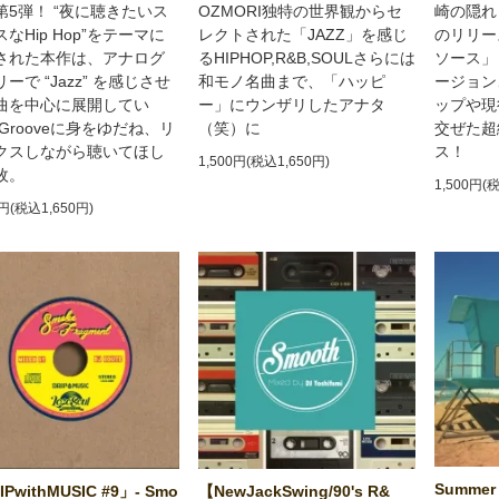
第5弾！ “夜に聴きたいス
OZMORI独特の世界観からセ
崎の隠れ
なHip Hop”をテーマに
レクトされた「JAZZ」を感じ
のリリー
された本作は、アナログ
るHIPHOP,R&B,SOULさらには
ソース」
ーで “Jazz” を感じさせ
和モノ名曲まで、「ハッピ
ージョン
曲を中心に展開してい
ー」にウンザリしたアナタ
ップや現
Grooveに身をゆだね、リ
（笑）に
交ぜた超
クスしながら聴いてほし
ス！
1,500円(税込1,650円)
枚。
1,500円(
0円(税込1,650円)
Summer 
PwithMUSIC #9」- Smo
【NewJackSwing/90's R&