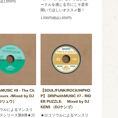
税込1,650円)
ードルを感じる方にこそ是非
聞いてほしいオススメ盤！
1,500円(税込1,650円)
hMUSIC #8 - The Ch
【SOUL/FUNK/ROCK/HIPHO
Hours -/Mixed by DJ
P】 DRIPwithMUSIC #7 - RID
DJリュウ）
ER PUZZLE- Mixed by DJ
KEN5 （DJケンゴ）
ウルによるマンスリ
スシリーズ第8弾★川
★ロコソウルによるマンスリ