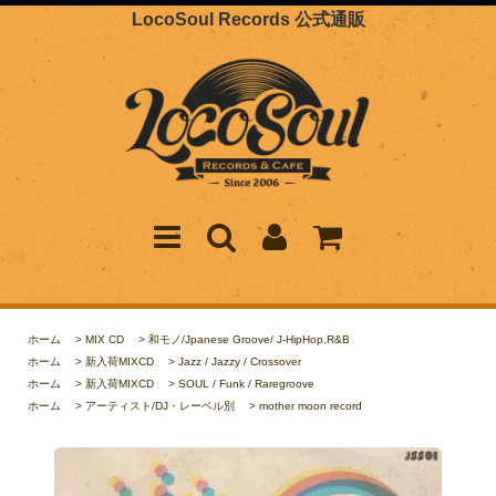
LocoSoul Records 公式通販
ホーム
>
MIX CD
>
和モノ/Jpanese Groove/ J-HipHop,R&B
ホーム
>
新入荷MIXCD
>
Jazz / Jazzy / Crossover
ホーム
>
新入荷MIXCD
>
SOUL / Funk / Raregroove
ホーム
>
アーティスト/DJ・レーベル別
>
mother moon record