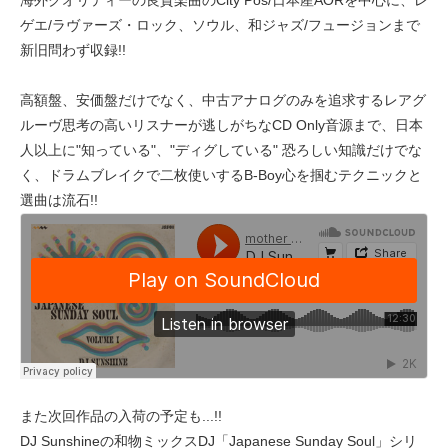
海外クオリティーの良質楽曲のCity Pos/日本産AORを中心に、レ
ゲエ/ラヴァーズ・ロック、ソウル、和ジャズ/フュージョンまで
新旧問わず収録!!
高額盤、安価盤だけでなく、中古アナログのみを追求するレアグ
ルーヴ思考の高いリスナーが逃しがちなCD Only音源まで、日本
人以上に"知っている"、"ディグしている" 恐ろしい知識だけでな
く、ドラムブレイクで二枚使いするB-Boy心を掴むテクニックと
選曲は流石!!
また次回作品の入荷の予定も...!!
DJ Sunshineの和物ミックスDJ「Japanese Sunday Soul」シリ