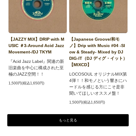
【JAZZY MIX】DRIP with M
【Japanese Groove/和モ
USIC ＃3-Around Acid Jazz
ノ】Drip with Music #04 -Sl
Movement-/DJ TKYM
ow & Steady- Mixed by DJ
DIG-IT（DJ ディグ・イット）
『Acid Jazz Label』関連の新
【MIXCD】
旧楽曲を中心に構成された至
極のJAZZ空間！！
LOCOSOUL オリジナルMIX第
4弾！！和モノという響きにハ
1,500円(税込1,650円)
ードルを感じる方にこそ是非
聞いてほしいオススメ盤！
1,500円(税込1,650円)
もっと見る