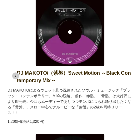
DJ MAKOTO/（紫盤）Sweet Motion ～Black Con
2
temporary Mix～
DJ MAKOTOによるウェット且つ洗練されたソウル・ミュージック「ブラ
ック・コンテンポラリー」MIXの続編。 前作「赤盤」「青盤」は大好評に
より即完売。今回もムーディーでありつつテンポにつられ踊り出したくな
る「黄盤」、スロー中心でグルービーな「紫盤」の2枚を同時リリー
ス！！
1,200円(税込1,320円)