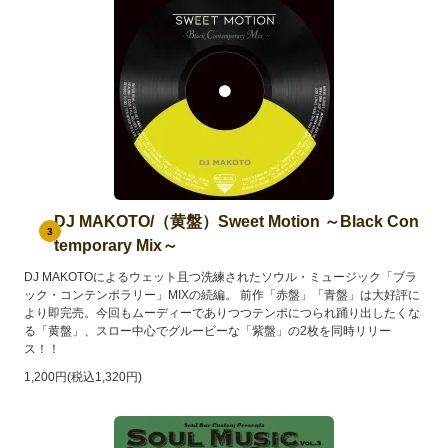
DJ MAKOTO/（黄盤）Sweet Motion ～Black Con
3
temporary Mix～
DJ MAKOTOによるウェット且つ洗練されたソウル・ミュージック「ブラ
ック・コンテンポラリー」MIXの続編。 前作「赤盤」「青盤」は大好評に
より即完売。今回もムーディーでありつつテンポにつられ踊り出したくな
る「黄盤」、スロー中心でグルービーな「紫盤」の2枚を同時リリー
ス！！
1,200円(税込1,320円)