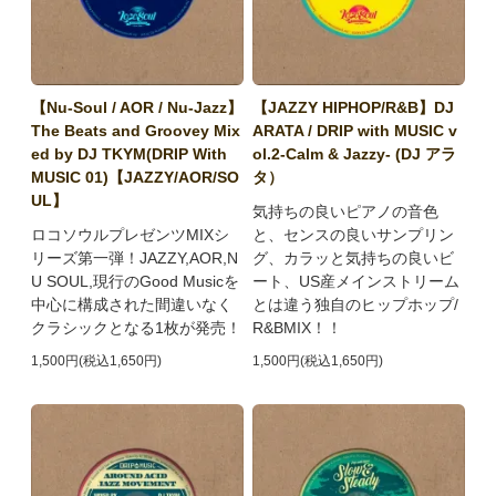
【Nu-Soul / AOR / Nu-Jazz】
【JAZZY HIPHOP/R&B】DJ
The Beats and Groovey Mix
ARATA / DRIP with MUSIC v
ed by DJ TKYM(DRIP With
ol.2-Calm & Jazzy- (DJ アラ
MUSIC 01)【JAZZY/AOR/SO
タ）
UL】
気持ちの良いピアノの音色
ロコソウルプレゼンツMIXシ
と、センスの良いサンプリン
リーズ第一弾！JAZZY,AOR,N
グ、カラッと気持ちの良いビ
U SOUL,現行のGood Musicを
ート、US産メインストリーム
中心に構成された間違いなく
とは違う独自のヒップホップ/
クラシックとなる1枚が発売！
R&BMIX！！
1,500円(税込1,650円)
1,500円(税込1,650円)