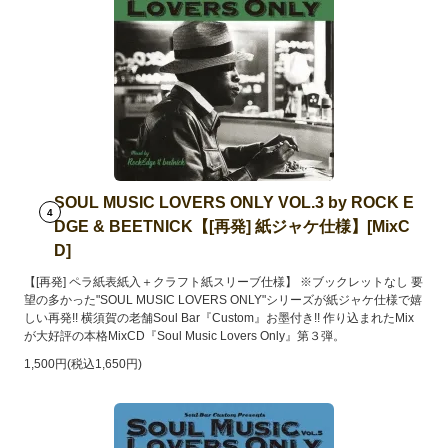
SOUL MUSIC LOVERS ONLY VOL.3 by ROCK E
4
DGE & BEETNICK【[再発] 紙ジャケ仕様】[MixC
D]
【[再発] ペラ紙表紙入＋クラフト紙スリーブ仕様】 ※ブックレットなし 要
望の多かった"SOUL MUSIC LOVERS ONLY"シリーズが紙ジャケ仕様で嬉
しい再発!! 横須賀の老舗Soul Bar『Custom』お墨付き!! 作り込まれたMix
が大好評の本格MixCD『Soul Music Lovers Only』第３弾。
1,500円(税込1,650円)