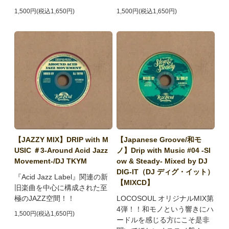
1,500円(税込1,650円)
1,500円(税込1,650円)
【JAZZY MIX】DRIP with M
【Japanese Groove/和モ
USIC ＃3-Around Acid Jazz
ノ】Drip with Music #04 -Sl
Movement-/DJ TKYM
ow & Steady- Mixed by DJ
DIG-IT（DJ ディグ・イット）
『Acid Jazz Label』関連の新
【MIXCD】
旧楽曲を中心に構成された至
極のJAZZ空間！！
LOCOSOUL オリジナルMIX第
4弾！！和モノという響きにハ
1,500円(税込1,650円)
ードルを感じる方にこそ是非