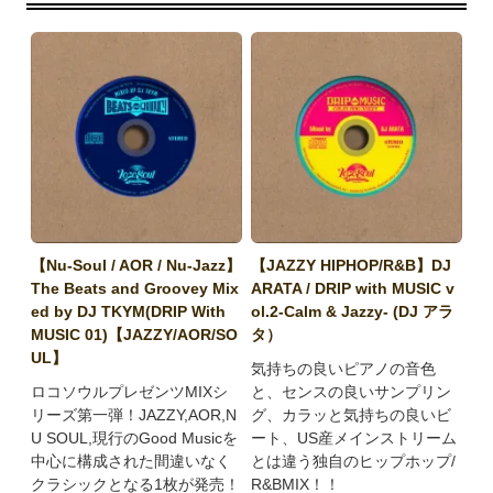
【Nu-Soul / AOR / Nu-Jazz】
【JAZZY HIPHOP/R&B】DJ
The Beats and Groovey Mix
ARATA / DRIP with MUSIC v
ed by DJ TKYM(DRIP With
ol.2-Calm & Jazzy- (DJ アラ
MUSIC 01)【JAZZY/AOR/SO
タ）
UL】
気持ちの良いピアノの音色
ロコソウルプレゼンツMIXシ
と、センスの良いサンプリン
リーズ第一弾！JAZZY,AOR,N
グ、カラッと気持ちの良いビ
U SOUL,現行のGood Musicを
ート、US産メインストリーム
中心に構成された間違いなく
とは違う独自のヒップホップ/
クラシックとなる1枚が発売！
R&BMIX！！