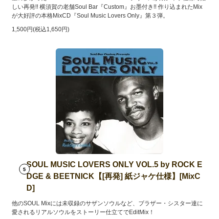
しい再発!! 横須賀の老舗Soul Bar『Custom』お墨付き!! 作り込まれたMix
が大好評の本格MixCD『Soul Music Lovers Only』第３弾。
1,500円(税込1,650円)
SOUL MUSIC LOVERS ONLY VOL.5 by ROCK E
5
DGE & BEETNICK【[再発] 紙ジャケ仕様】[MixC
D]
他のSOUL Mixには未収録のサザンソウルなど、ブラザー・シスター達に
愛されるリアルソウルをストーリー仕立てでEditMix！