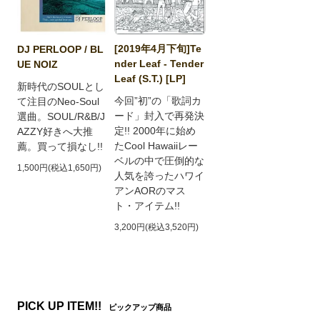
[2019年4月下旬]Te
DJ PERLOOP / BL
nder Leaf - Tender
UE NOIZ
Leaf (S.T.) [LP]
新時代のSOULとし
今回”初”の「歌詞カ
て注目のNeo-Soul
ード」封入で再発決
選曲。SOUL/R&B/J
定!! 2000年に始め
AZZY好きへ大推
たCool Hawaiiレー
薦。買って損なし!!
ベルの中で圧倒的な
1,500円(税込1,650円)
人気を誇ったハワイ
アンAORのマス
ト・アイテム!!
3,200円(税込3,520円)
PICK UP ITEM!!
ピックアップ商品