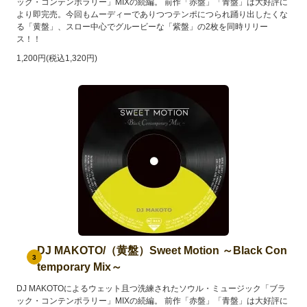
ック・コンテンポラリー」MIXの続編。 前作「赤盤」「青盤」は大好評に
より即完売。今回もムーディーでありつつテンポにつられ踊り出したくな
る「黄盤」、スロー中心でグルービーな「紫盤」の2枚を同時リリー
ス！！
1,200円(税込1,320円)
DJ MAKOTO/（黄盤）Sweet Motion ～Black Con
3
temporary Mix～
DJ MAKOTOによるウェット且つ洗練されたソウル・ミュージック「ブラ
ック・コンテンポラリー」MIXの続編。 前作「赤盤」「青盤」は大好評に