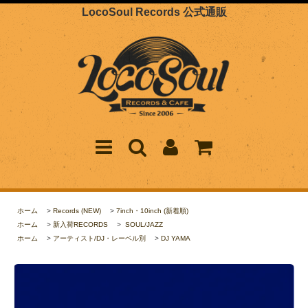
LocoSoul Records 公式通販
ホーム
>
Records (NEW)
>
7inch・10inch (新着順)
ホーム
>
新入荷RECORDS
>
SOUL/JAZZ
ホーム
>
アーティスト/DJ・レーベル別
>
DJ YAMA