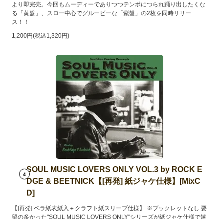
より即完売。今回もムーディーでありつつテンポにつられ踊り出したくな
る「黄盤」、スロー中心でグルービーな「紫盤」の2枚を同時リリー
ス！！
1,200円(税込1,320円)
SOUL MUSIC LOVERS ONLY VOL.3 by ROCK E
4
DGE & BEETNICK【[再発] 紙ジャケ仕様】[MixC
D]
【[再発] ペラ紙表紙入＋クラフト紙スリーブ仕様】 ※ブックレットなし 要
望の多かった"SOUL MUSIC LOVERS ONLY"シリーズが紙ジャケ仕様で嬉