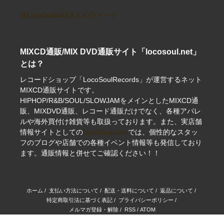
@LocoSoul045さんのツイート
MIXCD通販/MIX DVD通販サイト「locosoul.net」
とは？
レコードショップ「LocoSoulRecords」が運営するネット
MIXCD通販サイトです。
HIPHOP/R&B/SOUL/SLOWJAMをメインとしたMIXCD通
販、MIXDVD通販、レコード通販だけでなく、各種アパレ
ルや海外買付け雑貨等も取扱っております。また、実店舗
情報サイトとしての
LocoSoul.com
では、個性的なスタッ
フのブログや店舗での各種イベント情報等も発信しており
ます。通販情報と併せてご確認ください！！
ホーム
/
支払い方法について
/
配送・送料について
/
返品について
/
特定商取引法に基づく表記
/
プライバシーポリシー
/
メルマガ登録・解除
/
RSS
/
ATOM