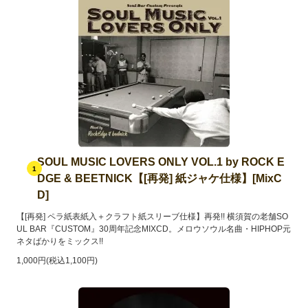
SOUL MUSIC LOVERS ONLY VOL.1 by ROCK E
1
DGE & BEETNICK【[再発] 紙ジャケ仕様】[MixC
D]
【[再発] ペラ紙表紙入＋クラフト紙スリーブ仕様】再発!! 横須賀の老舗SO
UL BAR『CUSTOM』30周年記念MIXCD。メロウソウル名曲・HIPHOP元
ネタばかりをミックス!!
1,000円(税込1,100円)