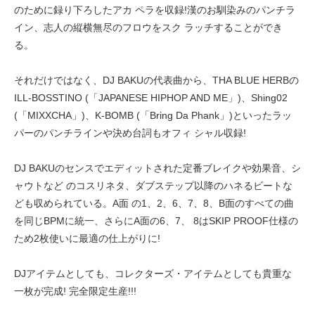
のために録り下ろしたアカ ペラを収録!漢のお馴染みのパンチラ
イン、志人の縦横無尽のフロウをスク ラッチすることができ
る。
それだけではなく、DJ BAKUの代表曲から、THA BLUE HERBの
ILL-BOSSTINO (「JAPANESE HIPHOP AND ME」)、Shing02
(「MIXXCHA」)、K-BOMB (「Bring Da Phank」)といったラッ
パーのパンチラインや決め台詞もオフィ シャル収録!
DJ BAKUのセンスでエディットされた定番ブレイクや効果音、シ
ャウトなど のコスリネタ、ダブステップ以降のハネるビートな
ども収められている。A面 の1、2、6、7、8、B面のすべての曲
を同じBPMに統一、さらにA面の6、7、 8はSKIP PROOF仕様の
ため2枚使いに最適の仕上がりに!
DJアイテムとしても、コレクターズ・アイテムとしても貴重な
一枚が完成! 完全限定生産!!!