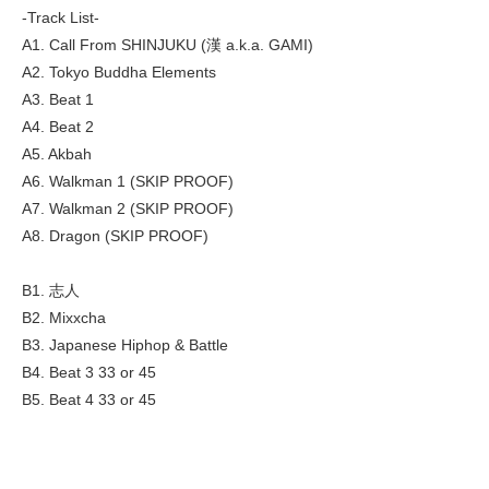
-Track List-
A1. Call From SHINJUKU (漢 a.k.a. GAMI)
A2. Tokyo Buddha Elements
A3. Beat 1
A4. Beat 2
A5. Akbah
A6. Walkman 1 (SKIP PROOF)
A7. Walkman 2 (SKIP PROOF)
A8. Dragon (SKIP PROOF)
B1. 志人
B2. Mixxcha
B3. Japanese Hiphop & Battle
B4. Beat 3 33 or 45
B5. Beat 4 33 or 45