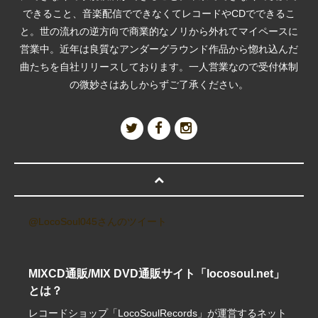
できること、音楽配信でできなくてレコードやCDでできるこ
と。世の流れの逆方向で商業的なノリから外れてマイペースに
営業中。近年は良質なアンダーグラウンド作品から惚れ込んだ
曲たちを自社リリースしております。一人営業なので受付体制
の微妙さはあしからずご了承ください。
@LocoSoul045さんのツイート
MIXCD通販/MIX DVD通販サイト「locosoul.net」
とは？
レコードショップ「LocoSoulRecords」が運営するネット