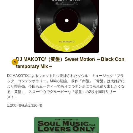
DJ MAKOTO/（黄盤）Sweet Motion ～Black Con
3
temporary Mix～
DJ MAKOTOによるウェット且つ洗練されたソウル・ミュージック「ブラ
ック・コンテンポラリー」MIXの続編。 前作「赤盤」「青盤」は大好評に
より即完売。今回もムーディーでありつつテンポにつられ踊り出したくな
る「黄盤」、スロー中心でグルービーな「紫盤」の2枚を同時リリー
ス！！
1,200円(税込1,320円)