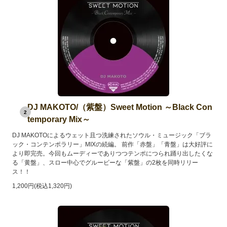
DJ MAKOTO/（紫盤）Sweet Motion ～Black Con
2
temporary Mix～
DJ MAKOTOによるウェット且つ洗練されたソウル・ミュージック「ブラ
ック・コンテンポラリー」MIXの続編。 前作「赤盤」「青盤」は大好評に
より即完売。今回もムーディーでありつつテンポにつられ踊り出したくな
る「黄盤」、スロー中心でグルービーな「紫盤」の2枚を同時リリー
ス！！
1,200円(税込1,320円)