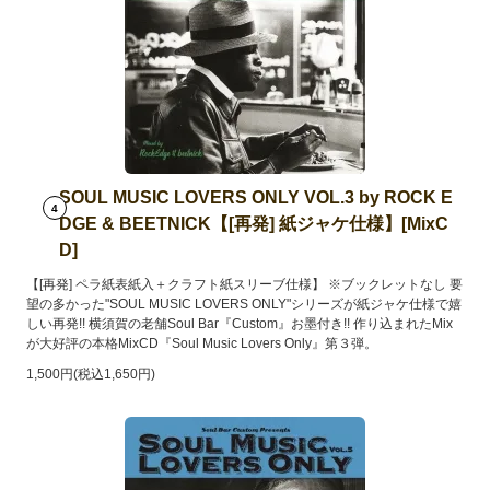
SOUL MUSIC LOVERS ONLY VOL.3 by ROCK E
4
DGE & BEETNICK【[再発] 紙ジャケ仕様】[MixC
D]
【[再発] ペラ紙表紙入＋クラフト紙スリーブ仕様】 ※ブックレットなし 要
望の多かった"SOUL MUSIC LOVERS ONLY"シリーズが紙ジャケ仕様で嬉
しい再発!! 横須賀の老舗Soul Bar『Custom』お墨付き!! 作り込まれたMix
が大好評の本格MixCD『Soul Music Lovers Only』第３弾。
1,500円(税込1,650円)