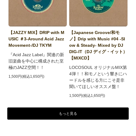
【JAZZY MIX】DRIP with M
【Japanese Groove/和モ
USIC ＃3-Around Acid Jazz
ノ】Drip with Music #04 -Sl
Movement-/DJ TKYM
ow & Steady- Mixed by DJ
DIG-IT（DJ ディグ・イット）
『Acid Jazz Label』関連の新
【MIXCD】
旧楽曲を中心に構成された至
極のJAZZ空間！！
LOCOSOUL オリジナルMIX第
4弾！！和モノという響きにハ
1,500円(税込1,650円)
ードルを感じる方にこそ是非
聞いてほしいオススメ盤！
1,500円(税込1,650円)
もっと見る