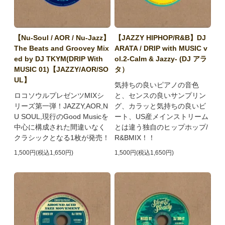
【Nu-Soul / AOR / Nu-Jazz】
【JAZZY HIPHOP/R&B】DJ
The Beats and Groovey Mix
ARATA / DRIP with MUSIC v
ed by DJ TKYM(DRIP With
ol.2-Calm & Jazzy- (DJ アラ
MUSIC 01)【JAZZY/AOR/SO
タ）
UL】
気持ちの良いピアノの音色
ロコソウルプレゼンツMIXシ
と、センスの良いサンプリン
リーズ第一弾！JAZZY,AOR,N
グ、カラッと気持ちの良いビ
U SOUL,現行のGood Musicを
ート、US産メインストリーム
中心に構成された間違いなく
とは違う独自のヒップホップ/
クラシックとなる1枚が発売！
R&BMIX！！
1,500円(税込1,650円)
1,500円(税込1,650円)