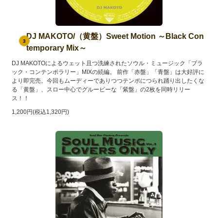
DJ MAKOTO/（黄盤）Sweet Motion ～Black Con
3
temporary Mix～
DJ MAKOTOによるウェット且つ洗練されたソウル・ミュージック「ブラ
ック・コンテンポラリー」MIXの続編。 前作「赤盤」「青盤」は大好評に
より即完売。今回もムーディーでありつつテンポにつられ踊り出したくな
る「黄盤」、スロー中心でグルービーな「紫盤」の2枚を同時リリー
ス！！
1,200円(税込1,320円)