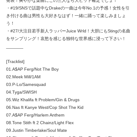
発表！爽やかな楽曲にこの三人なら大ヒット確定でしょ！
・#19/SNSで話題中なDrakeの一曲は今年No.1の予感！女性を引
き付ける曲は男性も大好きなはず！一緒に踊って楽しみましょ
う！
・#27/大注目若手新人ラッパーJuice Wrld！大胆にもStingの名曲
をサンプリング！哀愁を感じる独特な世界感に浸って下さい！
_______
[Tracklist]
01.A$AP Ferg/Not The Boy
02.Meek Mill/1AM
03.P-Lo/Samesquad
04.Tyga/SWISH
05.Wiz Khalifa ft Problem/Gin & Drugs
06.Nas ft Kanye West/Cop Shot The Kid
07.A$AP Ferg/Harlem Anthem
08.Tone Stith ft 2 Chainz/Light Flex
09.Justin Timberlake/Soul Mate