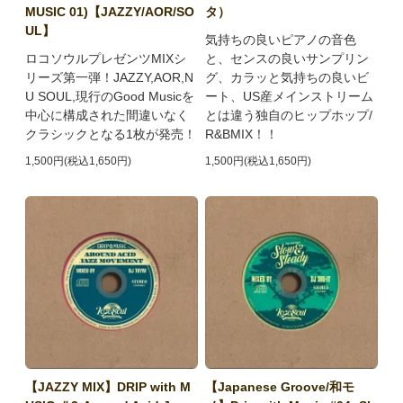
MUSIC 01)【JAZZY/AOR/SO
タ）
UL】
気持ちの良いピアノの音色
ロコソウルプレゼンツMIXシ
と、センスの良いサンプリン
リーズ第一弾！JAZZY,AOR,N
グ、カラッと気持ちの良いビ
U SOUL,現行のGood Musicを
ート、US産メインストリーム
中心に構成された間違いなく
とは違う独自のヒップホップ/
クラシックとなる1枚が発売！
R&BMIX！！
1,500円(税込1,650円)
1,500円(税込1,650円)
【JAZZY MIX】DRIP with M
【Japanese Groove/和モ