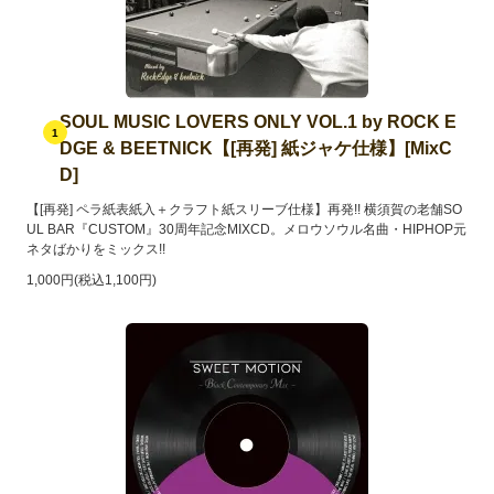
SOUL MUSIC LOVERS ONLY VOL.1 by ROCK E
1
DGE & BEETNICK【[再発] 紙ジャケ仕様】[MixC
D]
【[再発] ペラ紙表紙入＋クラフト紙スリーブ仕様】再発!! 横須賀の老舗SO
UL BAR『CUSTOM』30周年記念MIXCD。メロウソウル名曲・HIPHOP元
ネタばかりをミックス!!
1,000円(税込1,100円)