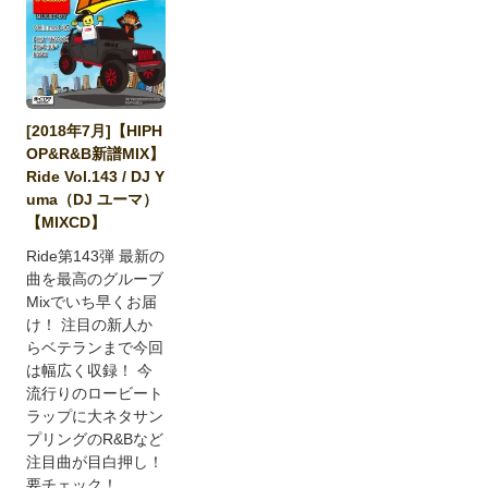
[2018年7月]【HIPH
OP&R&B新譜MIX】
Ride Vol.143 / DJ Y
uma（DJ ユーマ）
【MIXCD】
Ride第143弾 最新の
曲を最高のグルーブ
Mixでいち早くお届
け！ 注目の新人か
らベテランまで今回
は幅広く収録！ 今
流行りのロービート
ラップに大ネタサン
プリングのR&Bなど
注目曲が目白押し！
要チェック！