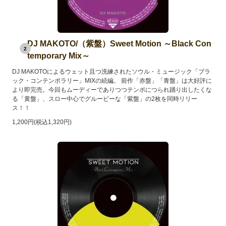
DJ MAKOTO/（紫盤）Sweet Motion ～Black Con
2
temporary Mix～
DJ MAKOTOによるウェット且つ洗練されたソウル・ミュージック「ブラ
ック・コンテンポラリー」MIXの続編。 前作「赤盤」「青盤」は大好評に
より即完売。今回もムーディーでありつつテンポにつられ踊り出したくな
る「黄盤」、スロー中心でグルービーな「紫盤」の2枚を同時リリー
ス！！
1,200円(税込1,320円)