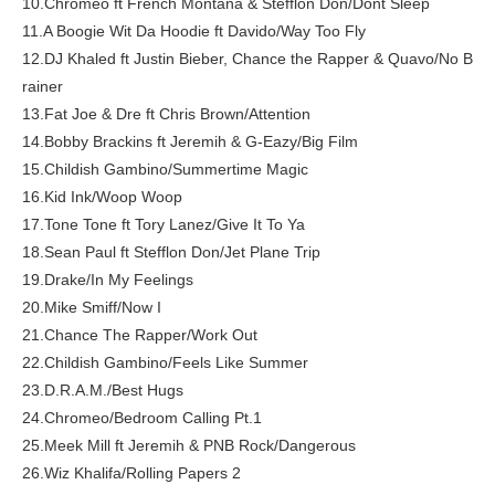
10.Chromeo ft French Montana & Stefflon Don/Dont Sleep
11.A Boogie Wit Da Hoodie ft Davido/Way Too Fly
12.DJ Khaled ft Justin Bieber, Chance the Rapper & Quavo/No B
rainer
13.Fat Joe & Dre ft Chris Brown/Attention
14.Bobby Brackins ft Jeremih & G-Eazy/Big Film
15.Childish Gambino/Summertime Magic
16.Kid Ink/Woop Woop
17.Tone Tone ft Tory Lanez/Give It To Ya
18.Sean Paul ft Stefflon Don/Jet Plane Trip
19.Drake/In My Feelings
20.Mike Smiff/Now I
21.Chance The Rapper/Work Out
22.Childish Gambino/Feels Like Summer
23.D.R.A.M./Best Hugs
24.Chromeo/Bedroom Calling Pt.1
25.Meek Mill ft Jeremih & PNB Rock/Dangerous
26.Wiz Khalifa/Rolling Papers 2