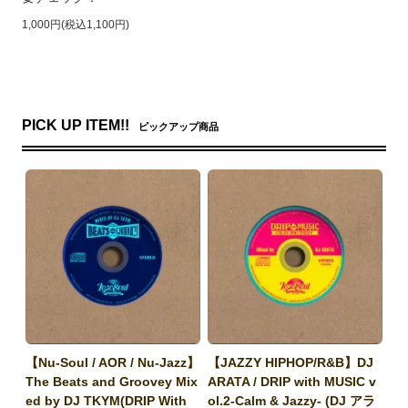
1,000円(税込1,100円)
PICK UP ITEM!!
ピックアップ商品
【Nu-Soul / AOR / Nu-Jazz】
【JAZZY HIPHOP/R&B】DJ
The Beats and Groovey Mix
ARATA / DRIP with MUSIC v
ed by DJ TKYM(DRIP With
ol.2-Calm & Jazzy- (DJ アラ