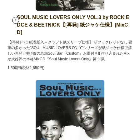
SOUL MUSIC LOVERS ONLY VOL.3 by ROCK E
4
DGE & BEETNICK【[再発] 紙ジャケ仕様】[MixC
D]
【[再発] ペラ紙表紙入＋クラフト紙スリーブ仕様】 ※ブックレットなし 要
望の多かった"SOUL MUSIC LOVERS ONLY"シリーズが紙ジャケ仕様で嬉
しい再発!! 横須賀の老舗Soul Bar『Custom』お墨付き!! 作り込まれたMix
が大好評の本格MixCD『Soul Music Lovers Only』第３弾。
1,500円(税込1,650円)