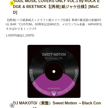
SOUL MUSIC LOVERS ONLY VOL.1 by ROCK E
1
DGE & BEETNICK【[再発] 紙ジャケ仕様】[MixC
D]
【[再発] ペラ紙表紙入＋クラフト紙スリーブ仕様】再発!! 横須賀の老舗SO
UL BAR『CUSTOM』30周年記念MIXCD。メロウソウル名曲・HIPHOP元
ネタばかりをミックス!!
1,000円(税込1,100円)
DJ MAKOTO/（紫盤）Sweet Motion ～Black Con
2