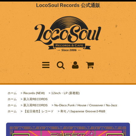
LocoSoul Records 公式通販
ホーム
>
Records (NEW)
>
12inch・LP (新着順)
ホーム
>
新入荷RECORDS
ホーム
>
新入荷RECORDS
>
Nu-Disco,Funk / House / Crossover / Nu-Jazz
ホーム
>
【近日発売】レコード
>
和モノ/Japanese Groove/J-R&B