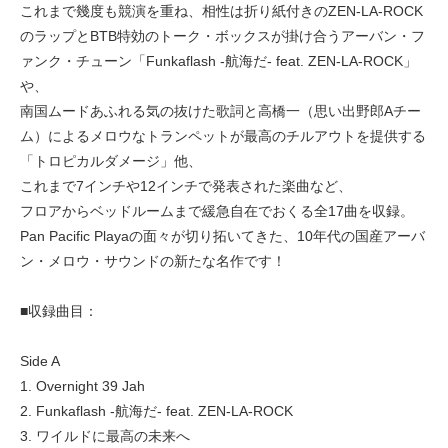
これまで幾度も競演を重ね、相性は折り紙付きのZEN-LA-ROCK
のラップとBTB特効のトーク・ボックスが掛け合うアーバン・フ
ァンク・チューン「Funkaflash -航海だ- feat. ZEN-LA-ROCK」
や、
南国ムードあふれる気の抜けた歌詞と高橋一（思い出野郎Aチー
ム）によるメロウなトランペットが最高のチルアウトを提供する
「トロピカルダメージ」他、
これまで7インチや12インチで発表された楽曲など、
フロアからベッドルームまで緩急自在でおくる全17曲を収録。
Pan Pacific Playaの面々が切り拓いてきた、10年代の国産アーバ
ン・メロウ・サウンドの新たな名作です！
■収録曲目：
Side A
1. Overnight 39 Jah
2. Funkaflash -航海だ- feat. ZEN-LA-ROCK
3. ワイルドに最高の未来へ