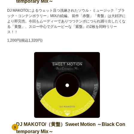
temporary Mix～
DJ MAKOTOによるウェット且つ洗練されたソウル・ミュージック「ブラ
ック・コンテンポラリー」MIXの続編。 前作「赤盤」「青盤」は大好評に
より即完売。今回もムーディーでありつつテンポにつられ踊り出したくな
る「黄盤」、スロー中心でグルービーな「紫盤」の2枚を同時リリー
ス！！
1,200円(税込1,320円)
DJ MAKOTO/（黄盤）Sweet Motion ～Black Con
3
temporary Mix～