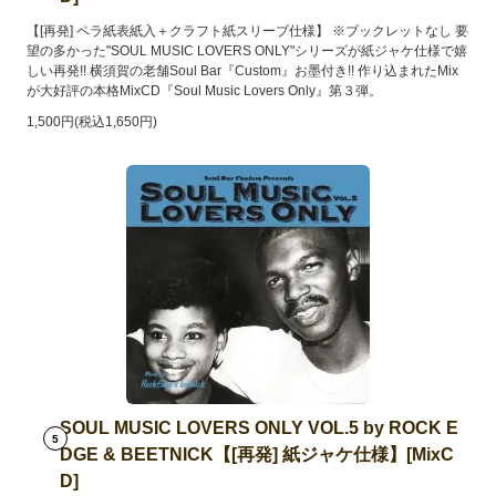
【[再発] ペラ紙表紙入＋クラフト紙スリーブ仕様】 ※ブックレットなし 要
望の多かった"SOUL MUSIC LOVERS ONLY"シリーズが紙ジャケ仕様で嬉
しい再発!! 横須賀の老舗Soul Bar『Custom』お墨付き!! 作り込まれたMix
が大好評の本格MixCD『Soul Music Lovers Only』第３弾。
1,500円(税込1,650円)
SOUL MUSIC LOVERS ONLY VOL.5 by ROCK E
5
DGE & BEETNICK【[再発] 紙ジャケ仕様】[MixC
D]