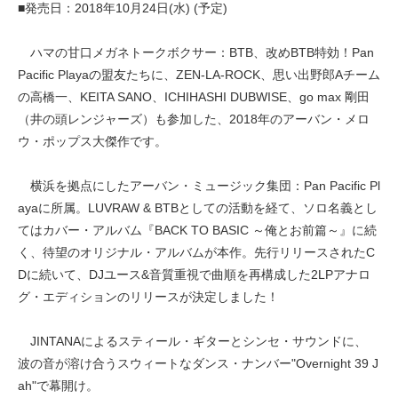
■発売日：2018年10月24日(水) (予定)
ハマの甘口メガネトークボクサー：BTB、改めBTB特効！Pan
Pacific Playaの盟友たちに、ZEN-LA-ROCK、思い出野郎Aチーム
の高橋一、KEITA SANO、ICHIHASHI DUBWISE、go max 剛田
（井の頭レンジャーズ）も参加した、2018年のアーバン・メロ
ウ・ポップス大傑作です。
横浜を拠点にしたアーバン・ミュージック集団：Pan Pacific Pl
ayaに所属。LUVRAW & BTBとしての活動を経て、ソロ名義とし
てはカバー・アルバム『BACK TO BASIC ～俺とお前篇～』に続
く、待望のオリジナル・アルバムが本作。先行リリースされたC
Dに続いて、DJユース&音質重視で曲順を再構成した2LPアナロ
グ・エディションのリリースが決定しました！
JINTANAによるスティール・ギターとシンセ・サウンドに、
波の音が溶け合うスウィートなダンス・ナンバー"Overnight 39 J
ah"で幕開け。