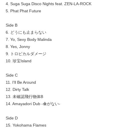
4. Suga Suga Disco Nights feat. ZEN-LA-ROCK
5. Phat Phat Future
Side B
6. どうにも止まらない
7. Yo, Sexy Body Malinda
8. Yes, Jonny
9. トロピカルダメージ
10. 珍宝Island
Side C
11. I'll Be Around
12. Dirty Talk
13. 未確認飛行物体B
14. Amayadori Dub -傘がない-
Side D
15. Yokohama Flames