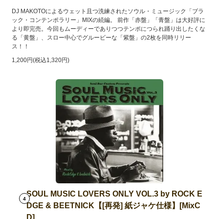
DJ MAKOTOによるウェット且つ洗練されたソウル・ミュージック「ブラ
ック・コンテンポラリー」MIXの続編。 前作「赤盤」「青盤」は大好評に
より即完売。今回もムーディーでありつつテンポにつられ踊り出したくな
る「黄盤」、スロー中心でグルービーな「紫盤」の2枚を同時リリー
ス！！
1,200円(税込1,320円)
SOUL MUSIC LOVERS ONLY VOL.3 by ROCK E
4
DGE & BEETNICK【[再発] 紙ジャケ仕様】[MixC
D]