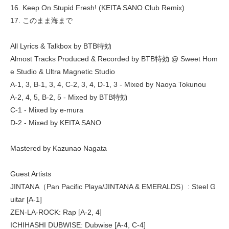
16. Keep On Stupid Fresh! (KEITA SANO Club Remix)
17. このまま海まで
All Lyrics & Talkbox by BTB特効
Almost Tracks Produced & Recorded by BTB特効 @ Sweet Hom
e Studio & Ultra Magnetic Studio
A-1, 3, B-1, 3, 4, C-2, 3, 4, D-1, 3 - Mixed by Naoya Tokunou
A-2, 4, 5, B-2, 5 - Mixed by BTB特効
C-1 - Mixed by e-mura
D-2 - Mixed by KEITA SANO
Mastered by Kazunao Nagata
Guest Artists
JINTANA（Pan Pacific Playa/JINTANA & EMERALDS）: Steel G
uitar [A-1]
ZEN-LA-ROCK: Rap [A-2, 4]
ICHIHASHI DUBWISE: Dubwise [A-4, C-4]