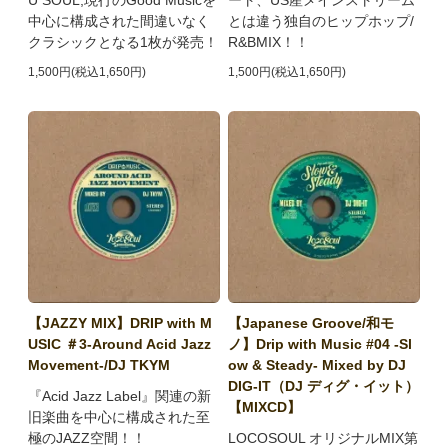
U SOUL,現行のGood Musicを
ート、US産メインストリーム
中心に構成された間違いなく
とは違う独自のヒップホップ/
クラシックとなる1枚が発売！
R&BMIX！！
1,500円(税込1,650円)
1,500円(税込1,650円)
【JAZZY MIX】DRIP with M
【Japanese Groove/和モ
USIC ＃3-Around Acid Jazz
ノ】Drip with Music #04 -Sl
Movement-/DJ TKYM
ow & Steady- Mixed by DJ
DIG-IT（DJ ディグ・イット）
『Acid Jazz Label』関連の新
【MIXCD】
旧楽曲を中心に構成された至
極のJAZZ空間！！
LOCOSOUL オリジナルMIX第