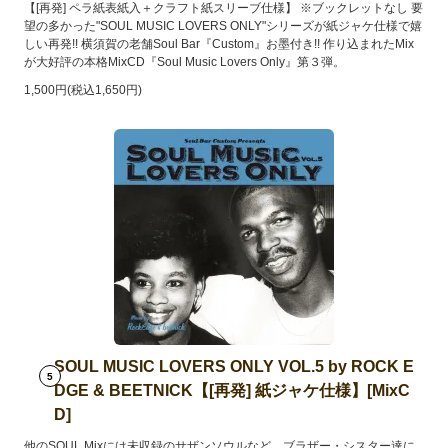
【[再発] ペラ紙表紙入＋クラフト紙スリーブ仕様】 ※ブックレットなし 要
望の多かった"SOUL MUSIC LOVERS ONLY"シリーズが紙ジャケ仕様で嬉
しい再発!! 横須賀の老舗Soul Bar『Custom』お墨付き!! 作り込まれたMix
が大好評の本格MixCD『Soul Music Lovers Only』第３弾。
1,500円(税込1,650円)
SOUL MUSIC LOVERS ONLY VOL.5 by ROCK E
5
DGE & BEETNICK【[再発] 紙ジャケ仕様】[MixC
D]
他のSOUL Mixには未収録のサザンソウルなど、ブラザー・シスター達に