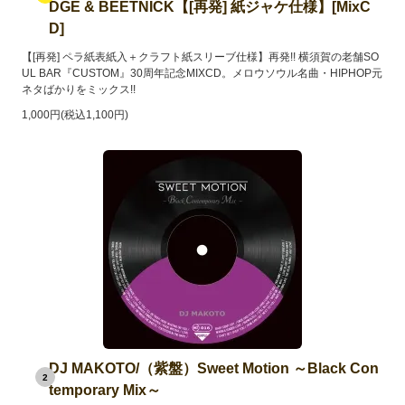
DGE & BEETNICK【[再発] 紙ジャケ仕様】[MixC
D]
【[再発] ペラ紙表紙入＋クラフト紙スリーブ仕様】再発!! 横須賀の老舗SO
UL BAR『CUSTOM』30周年記念MIXCD。メロウソウル名曲・HIPHOP元
ネタばかりをミックス!!
1,000円(税込1,100円)
DJ MAKOTO/（紫盤）Sweet Motion ～Black Con
2
temporary Mix～