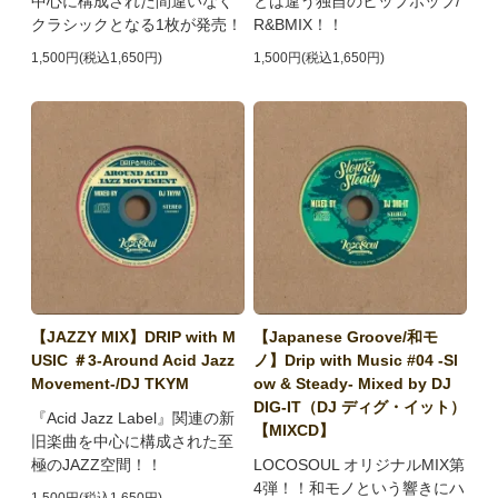
中心に構成された間違いなく
とは違う独自のヒップホップ/
クラシックとなる1枚が発売！
R&BMIX！！
1,500円(税込1,650円)
1,500円(税込1,650円)
【JAZZY MIX】DRIP with M
【Japanese Groove/和モ
USIC ＃3-Around Acid Jazz
ノ】Drip with Music #04 -Sl
Movement-/DJ TKYM
ow & Steady- Mixed by DJ
DIG-IT（DJ ディグ・イット）
『Acid Jazz Label』関連の新
【MIXCD】
旧楽曲を中心に構成された至
極のJAZZ空間！！
LOCOSOUL オリジナルMIX第
4弾！！和モノという響きにハ
1,500円(税込1,650円)