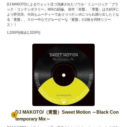
DJ MAKOTOによるウェット且つ洗練されたソウル・ミュージック「ブラ
ック・コンテンポラリー」MIXの続編。 前作「赤盤」「青盤」は大好評に
より即完売。今回もムーディーでありつつテンポにつられ踊り出したくな
る「黄盤」、スロー中心でグルービーな「紫盤」の2枚を同時リリー
ス！！
1,200円(税込1,320円)
DJ MAKOTO/（黄盤）Sweet Motion ～Black Con
3
temporary Mix～