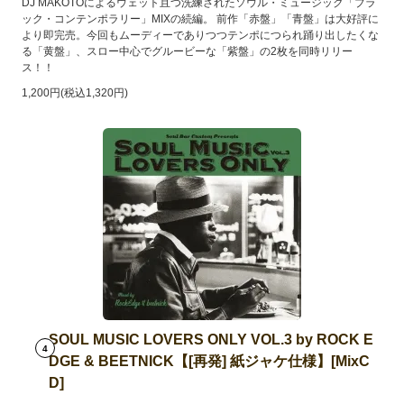
DJ MAKOTOによるウェット且つ洗練されたソウル・ミュージック「ブラ
ック・コンテンポラリー」MIXの続編。 前作「赤盤」「青盤」は大好評に
より即完売。今回もムーディーでありつつテンポにつられ踊り出したくな
る「黄盤」、スロー中心でグルービーな「紫盤」の2枚を同時リリー
ス！！
1,200円(税込1,320円)
SOUL MUSIC LOVERS ONLY VOL.3 by ROCK E
4
DGE & BEETNICK【[再発] 紙ジャケ仕様】[MixC
D]