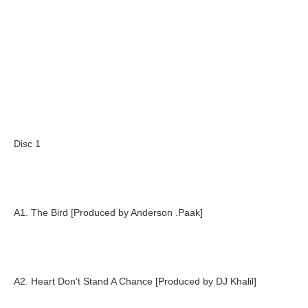
Disc 1
A1. The Bird [Produced by Anderson .Paak]
A2. Heart Don't Stand A Chance [Produced by DJ Khalil]