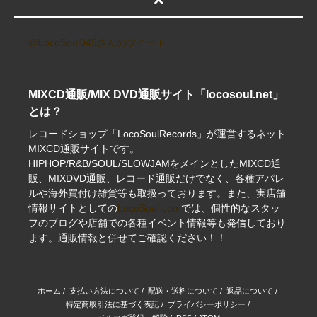
@LocoSoul045さんのツイート
MIXCD通販/MIX DVD通販サイト「locosoul.net」
とは？
レコードショップ「LocoSoulRecords」が運営するネット
MIXCD通販サイトです。
HIPHOP/R&B/SOUL/SLOWJAMをメインとしたMIXCD通
販、MIXDVD通販、レコード通販だけでなく、各種アパレ
ルや海外買付け雑貨等も取扱っております。また、実店舗
情報サイトとしての
LocoSoul.com
では、個性的なスタッ
フのブログや店舗での各種イベント情報等も発信しており
ます。通販情報と併せてご確認ください！！
ホーム
/
支払い方法について
/
配送・送料について
/
返品について
/
特定商取引法に基づく表記
/
プライバシーポリシー
/