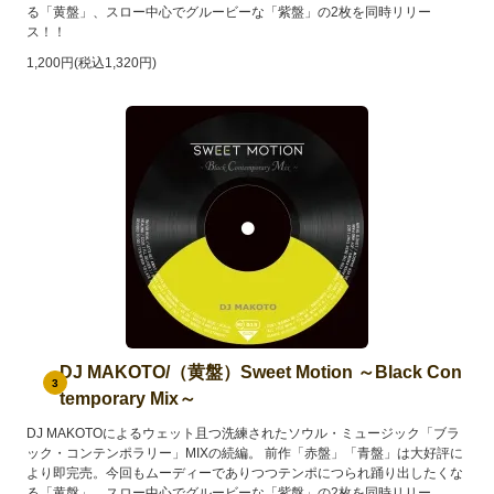
る「黄盤」、スロー中心でグルービーな「紫盤」の2枚を同時リリー
ス！！
1,200円(税込1,320円)
DJ MAKOTO/（黄盤）Sweet Motion ～Black Con
3
temporary Mix～
DJ MAKOTOによるウェット且つ洗練されたソウル・ミュージック「ブラ
ック・コンテンポラリー」MIXの続編。 前作「赤盤」「青盤」は大好評に
より即完売。今回もムーディーでありつつテンポにつられ踊り出したくな
る「黄盤」、スロー中心でグルービーな「紫盤」の2枚を同時リリー