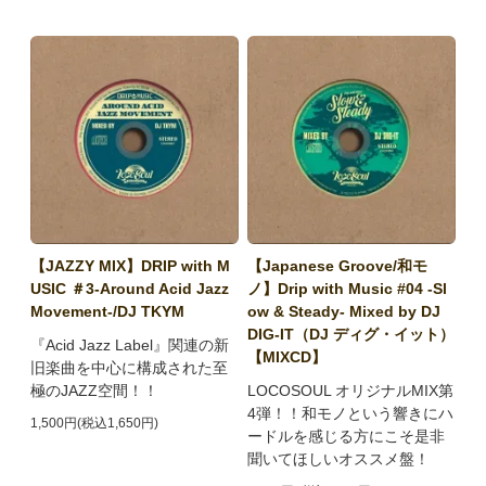
【JAZZY MIX】DRIP with M
【Japanese Groove/和モ
USIC ＃3-Around Acid Jazz
ノ】Drip with Music #04 -Sl
Movement-/DJ TKYM
ow & Steady- Mixed by DJ
DIG-IT（DJ ディグ・イット）
『Acid Jazz Label』関連の新
【MIXCD】
旧楽曲を中心に構成された至
極のJAZZ空間！！
LOCOSOUL オリジナルMIX第
4弾！！和モノという響きにハ
1,500円(税込1,650円)
ードルを感じる方にこそ是非
聞いてほしいオススメ盤！