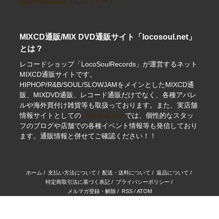
@LocoSoul045さんのツイート
MIXCD通販/MIX DVD通販サイト「locosoul.net」
とは？
レコードショップ「LocoSoulRecords」が運営するネット
MIXCD通販サイトです。
HIPHOP/R&B/SOUL/SLOWJAMをメインとしたMIXCD通
販、MIXDVD通販、レコード通販だけでなく、各種アパレ
ルや海外買付け雑貨等も取扱っております。また、実店舗
情報サイトとしての
LocoSoul.com
では、個性的なスタッ
フのブログや店舗での各種イベント情報等も発信しており
ます。通販情報と併せてご確認ください！！
ホーム
/
支払い方法について
/
配送・送料について
/
返品について
/
特定商取引法に基づく表記
/
プライバシーポリシー
/
メルマガ登録・解除
/
RSS
/
ATOM