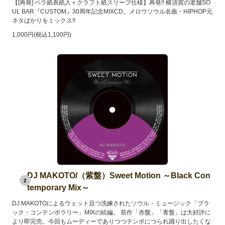
【[再発] ペラ紙表紙入＋クラフト紙スリーブ仕様】再発!! 横須賀の老舗SO
UL BAR『CUSTOM』30周年記念MIXCD。メロウソウル名曲・HIPHOP元
ネタばかりをミックス!!
1,000円(税込1,100円)
DJ MAKOTO/（紫盤）Sweet Motion ～Black Con
2
temporary Mix～
DJ MAKOTOによるウェット且つ洗練されたソウル・ミュージック「ブラ
ック・コンテンポラリー」MIXの続編。 前作「赤盤」「青盤」は大好評に
より即完売。今回もムーディーでありつつテンポにつられ踊り出したくな