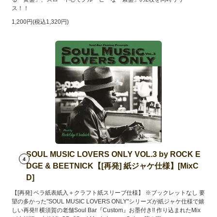
ス！！
1,200円(税込1,320円)
SOUL MUSIC LOVERS ONLY VOL.3 by ROCK E
4
DGE & BEETNICK【[再発] 紙ジャケ仕様】[MixC
D]
【[再発] ペラ紙表紙入＋クラフト紙スリーブ仕様】 ※ブックレットなし 要
望の多かった"SOUL MUSIC LOVERS ONLY"シリーズが紙ジャケ仕様で嬉
しい再発!! 横須賀の老舗Soul Bar『Custom』お墨付き!! 作り込まれたMix