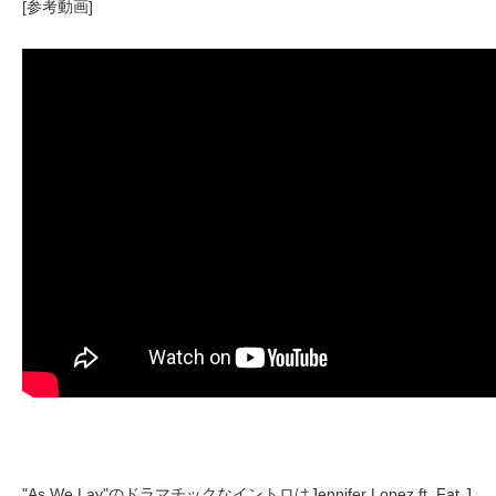
[参考動画]
"As We Lay"のドラマチックなイントロはJennifer Lopez ft. Fat J