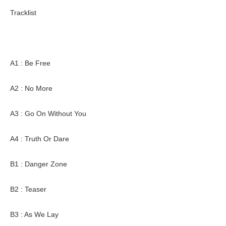
Tracklist
A1 : Be Free
A2 : No More
A3 : Go On Without You
A4 : Truth Or Dare
B1 : Danger Zone
B2 : Teaser
B3 : As We Lay