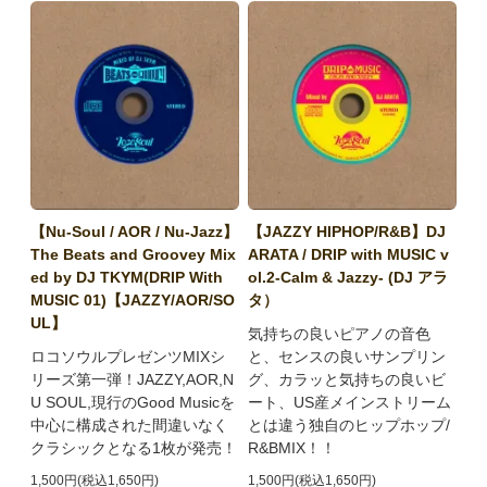
【Nu-Soul / AOR / Nu-Jazz】
【JAZZY HIPHOP/R&B】DJ
The Beats and Groovey Mix
ARATA / DRIP with MUSIC v
ed by DJ TKYM(DRIP With
ol.2-Calm & Jazzy- (DJ アラ
MUSIC 01)【JAZZY/AOR/SO
タ）
UL】
気持ちの良いピアノの音色
ロコソウルプレゼンツMIXシ
と、センスの良いサンプリン
リーズ第一弾！JAZZY,AOR,N
グ、カラッと気持ちの良いビ
U SOUL,現行のGood Musicを
ート、US産メインストリーム
中心に構成された間違いなく
とは違う独自のヒップホップ/
クラシックとなる1枚が発売！
R&BMIX！！
1,500円(税込1,650円)
1,500円(税込1,650円)