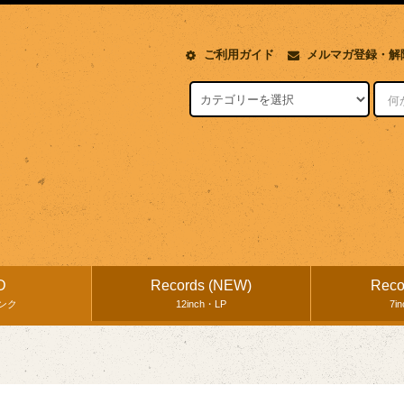
ご利用ガイド
メルマガ登録・解
D
Records (NEW)
Reco
ンク
12inch・LP
7i