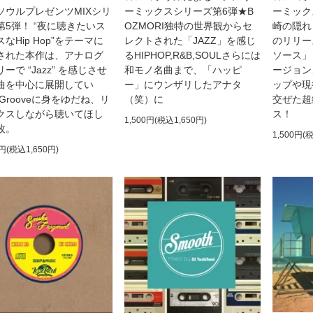
ソウルプレゼンツMIXシリ
ーミックスシリーズ第6弾★B
ーミック
第5弾！ “夜に聴きたいス
OZMORI独特の世界観からセ
崎の隠れ
なHip Hop”をテーマに
レクトされた「JAZZ」を感じ
のリリー
された本作は、アナログ
るHIPHOP,R&B,SOULさらには
ソース」
ーで “Jazz” を感じさせ
和モノ名曲まで、「ハッピ
ージョン
曲を中心に展開してい
ー」にウンザリしたアナタ
ップや現
Grooveに身をゆだね、リ
（笑）に
交ぜた超
クスしながら聴いてほし
ス！
1,500円(税込1,650円)
枚。
1,500円(
0円(税込1,650円)