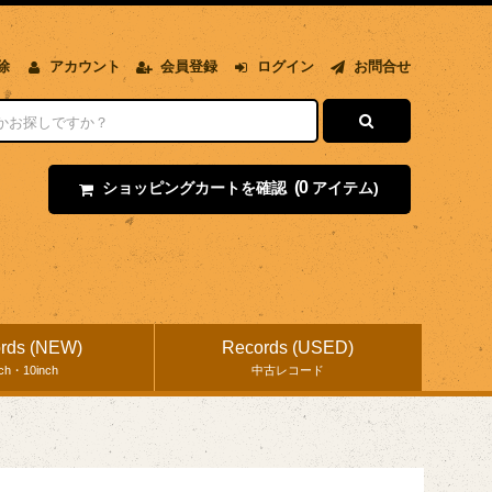
除
アカウント
会員登録
ログイン
お問合せ
(0
ショッピングカートを確認
アイテム)
rds (NEW)
Records (USED)
nch・10inch
中古レコード