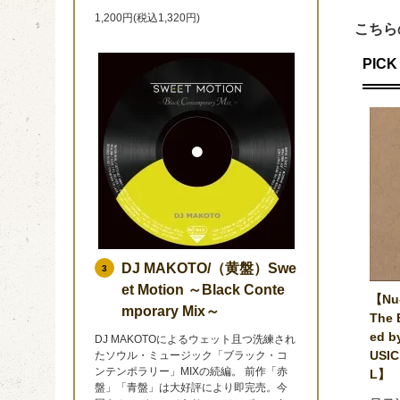
1,200円(税込1,320円)
こちら
PICK 
DJ MAKOTO/（黄盤）Swe
3
et Motion ～Black Conte
【Nu-
mporary Mix～
The 
ed b
DJ MAKOTOによるウェット且つ洗練され
USIC
たソウル・ミュージック「ブラック・コ
ンテンポラリー」MIXの続編。 前作「赤
L】
盤」「青盤」は大好評により即完売。今