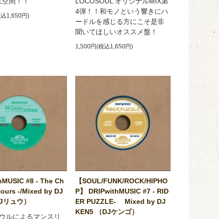
ZZ空間！！
LOCOSOUL オリジナルMIX第
4弾！！和モノという響きにハ
税込1,650円)
ードルを感じる方にこそ是非
聞いてほしいオススメ盤！
1,500円(税込1,650円)
hMUSIC #8 - The Ch
【SOUL/FUNK/ROCK/HIPHO
Hours -/Mixed by DJ
P】 DRIPwithMUSIC #7 - RID
DJリュウ）
ER PUZZLE- Mixed by DJ
KEN5 （DJケンゴ）
ウルによるマンスリ