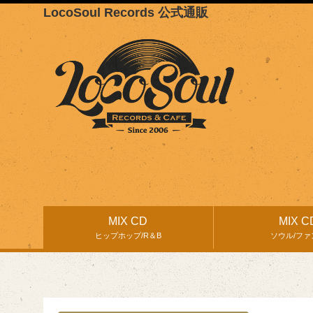
LocoSoul Records 公式通販
MIX CD
MIX C
ヒップホップ/R＆B
ソウル/ファ