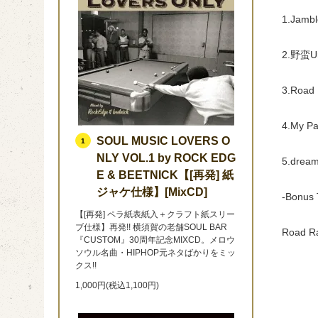
1.Jamb
2.野蛮U
3.Road
4.My P
SOUL MUSIC LOVERS O
1
NLY VOL.1 by ROCK EDG
5.drea
E & BEETNICK【[再発] 紙
ジャケ仕様】[MixCD]
-Bonus 
【[再発] ペラ紙表紙入＋クラフト紙スリー
ブ仕様】再発!! 横須賀の老舗SOUL BAR
Road R
『CUSTOM』30周年記念MIXCD。メロウ
ソウル名曲・HIPHOP元ネタばかりをミッ
クス!!
1,000円(税込1,100円)