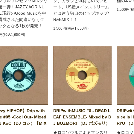
ソウルプレゼンツMIXシリ
グ、カラッと気持ちの良いビ
極のJA
一弾！JAZZY,AOR,NU
ート、US産メインストリーム
1,500円(
L,現行のGood Musicを中
とは違う独自のヒップホップ/
構成された間違いなくク
R&BMIX！！
ックとなる1枚が発売！
1,500円(税込1,650円)
0円(税込1,650円)
zy HIPHOP】Drip with
DRIPwithMUSIC #6 - DEAD L
DRIPwit
c #05 -Cool Out- Mixed
EAF ENSEMBLE- Mixed by D
oice Is 
DJ KoC（DJ コシ）【MIX
J BOZMORI （DJ ボズモリ）
RYU （
】
★ロコソウルによるマンスリ
★ロコソ