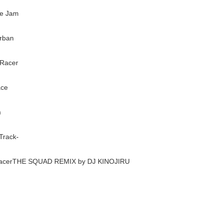
le Jam
rban
 Racer
ace
m
Track-
acerTHE SQUAD REMIX by DJ KINOJIRU