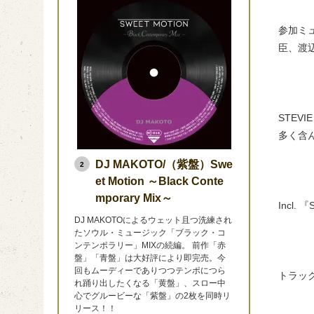
参加ミュ
臣、渡
STE
多く含
DJ MAKOTO/（紫盤）Swe
2
et Motion ～Black Conte
mporary Mix～
Incl
DJ MAKOTOによるウェット且つ洗練され
たソウル・ミュージック「ブラック・コ
ンテンポラリー」MIXの続編。 前作「赤
盤」「青盤」は大好評により即完売。今
回もムーディーでありつつテンポにつら
トラッ
れ踊り出したくなる「黄盤」、スロー中
心でグルービーな「紫盤」の2枚を同時リ
リース！！