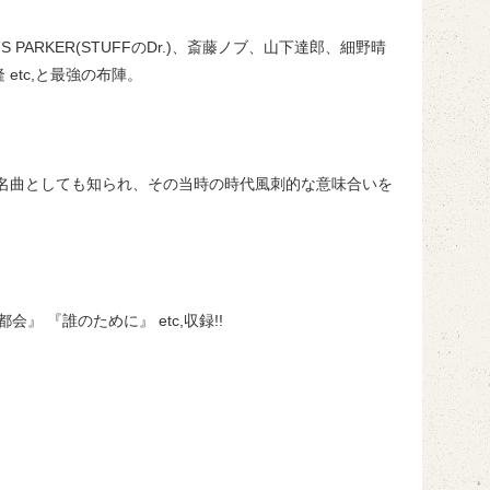
ARKER(STUFFのDr.)、斎藤ノブ、山下達郎、細野晴
tc,と最強の布陣。
な大名曲としても知られ、その当時の時代風刺的な意味合いを
都会』 『誰のために』 etc,収録!!