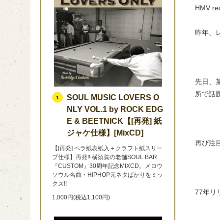
HMV 
昨年、
先日、
所で話
SOUL MUSIC LOVERS O
1
NLY VOL.1 by ROCK EDG
E & BEETNICK【[再発] 紙
ジャケ仕様】[MixCD]
再び注
【[再発] ペラ紙表紙入＋クラフト紙スリー
ブ仕様】再発!! 横須賀の老舗SOUL BAR
『CUSTOM』30周年記念MIXCD。メロウ
ソウル名曲・HIPHOP元ネタばかりをミッ
クス!!
77年
1,000円(税込1,100円)