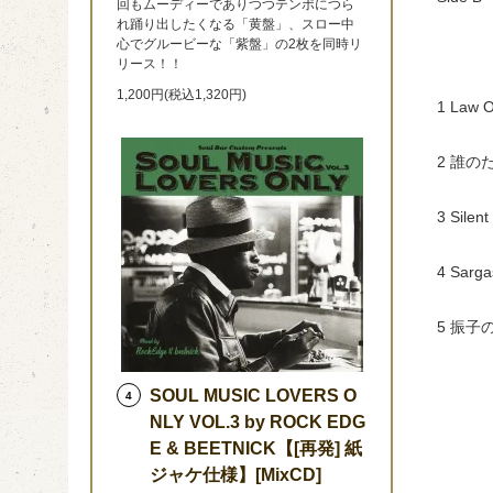
回もムーディーでありつつテンポにつら
れ踊り出したくなる「黄盤」、スロー中
心でグルービーな「紫盤」の2枚を同時リ
リース！！
1,200円(税込1,320円)
1 Law O
2 誰の
3 Silen
4 Sarga
5 振子
SOUL MUSIC LOVERS O
4
NLY VOL.3 by ROCK EDG
E & BEETNICK【[再発] 紙
ジャケ仕様】[MixCD]