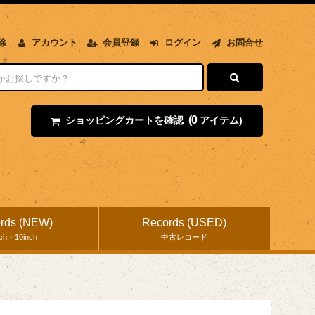
除
アカウント
会員登録
ログイン
お問合せ
(0
ショッピングカートを確認
アイテム)
rds (NEW)
Records (USED)
nch・10inch
中古レコード