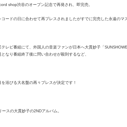
record shop渋谷のオープン記念で再発され、即完売。
レコードの日に合わせて再プレスされましたがすでに完売した永遠のマスタ
某テレビ番組にて、外国人の音楽ファンが日本へ大貫妙子「SUNSHOW
題となり番組終了後に問い合わせが殺到するなど、
目を浴びる大名盤の再々プレスが決定です！
リリースの大貫妙子の2NDアルバム。