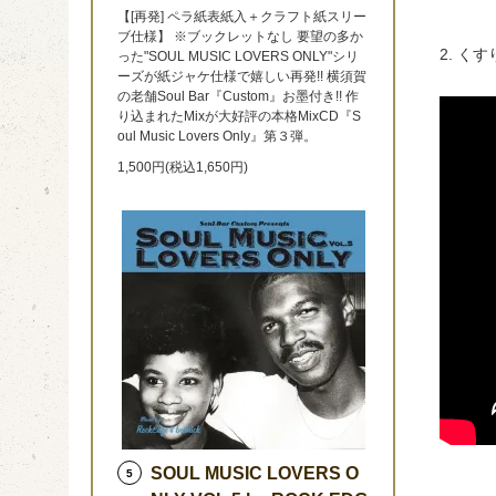
【[再発] ペラ紙表紙入＋クラフト紙スリー
ブ仕様】 ※ブックレットなし 要望の多か
2. く
った"SOUL MUSIC LOVERS ONLY"シリ
ーズが紙ジャケ仕様で嬉しい再発!! 横須賀
の老舗Soul Bar『Custom』お墨付き!! 作
り込まれたMixが大好評の本格MixCD『S
oul Music Lovers Only』第３弾。
1,500円(税込1,650円)
SOUL MUSIC LOVERS O
5