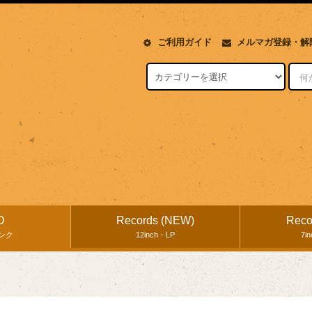
ご利用ガイド
メルマガ登録・解
D
Records (NEW)
Reco
ンク
12inch・LP
7i