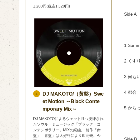
1,200円(税込1,320円)
Side A
1 Summ
2 くす
3 何も
4 都会
DJ MAKOTO/（黄盤）Swe
3
et Motion ～Black Conte
5 から
mporary Mix～
DJ MAKOTOによるウェット且つ洗練され
たソウル・ミュージック「ブラック・コ
ンテンポラリー」MIXの続編。 前作「赤
盤」「青盤」は大好評により即完売。今
Side B