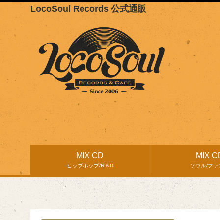
LocoSoul Records 公式通販
MIX CD
MIX C
ヒップホップ/R＆B
ソウル/ファ