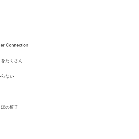
er Connection
りをたくさん
いらない
っぽの椅子