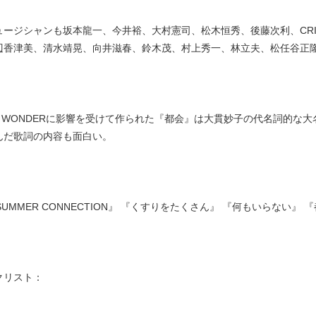
ージシャンも坂本龍一、今井裕、大村憲司、松木恒秀、後藤次利、CRIS P
辺香津美、清水靖晃、向井滋春、鈴木茂、村上秀一、林立夫、松任谷正隆 e
VIE WONDERに影響を受けて作られた『都会』は大貫妙子の代名詞的
んだ歌詞の内容も面白い。
. 『SUMMER CONNECTION』 『くすりをたくさん』 『何もいらない』 『
クリスト：