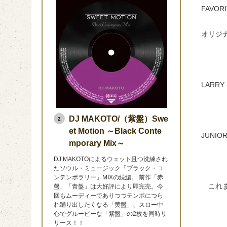
FAVOR
オリジ
LARR
DJ MAKOTO/（紫盤）Swe
2
et Motion ～Black Conte
JUNI
mporary Mix～
DJ MAKOTOによるウェット且つ洗練され
たソウル・ミュージック「ブラック・コ
ンテンポラリー」MIXの続編。 前作「赤
これまで
盤」「青盤」は大好評により即完売。今
回もムーディーでありつつテンポにつら
れ踊り出したくなる「黄盤」、スロー中
心でグルービーな「紫盤」の2枚を同時リ
リース！！