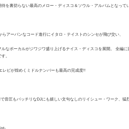
期待を裏切らない最高のメロー・ディスコ＆ソウル・アルバムとなって
1からアーバンなコード進行にイタロ・テイストのシンセが飛び交い、
フルなボーカルがジワジワ盛り上げるナイス・ディスコを展開。 全編に
です。
のエレピが煌めくミドルナンバーも最高の完成度!!
使用で音圧もバッチリなDJにも嬉しい文句なしのリイシュー・ワーク、猛
ist-