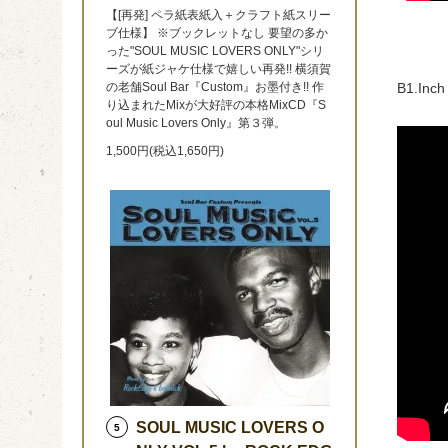
【[再発] ペラ紙表紙入＋クラフト紙スリー
ブ仕様】 ※ブックレットなし 要望の多か
った"SOUL MUSIC LOVERS ONLY"シリ
ーズが紙ジャケ仕様で嬉しい再発!! 横須賀
の老舗Soul Bar『Custom』お墨付き!! 作
B1.Inch
り込まれたMixが大好評の本格MixCD『S
oul Music Lovers Only』第３弾。
1,500円(税込1,650円)
SOUL MUSIC LOVERS O
5