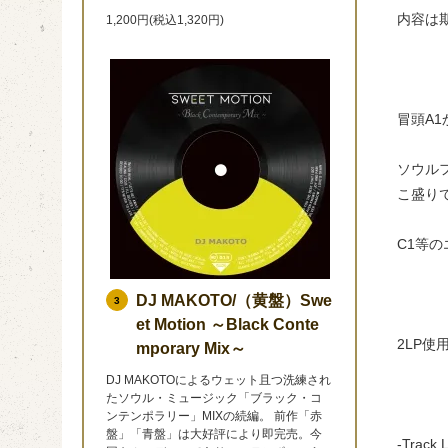
内容は
1,200円(税込1,320円)
冒頭A
ソウル
こ盛り
C1等
DJ MAKOTO/（黄盤）Swe
3
et Motion ～Black Conte
2LP
mporary Mix～
DJ MAKOTOによるウェット且つ洗練され
たソウル・ミュージック「ブラック・コ
ンテンポラリー」MIXの続編。 前作「赤
盤」「青盤」は大好評により即完売。今
-Track L