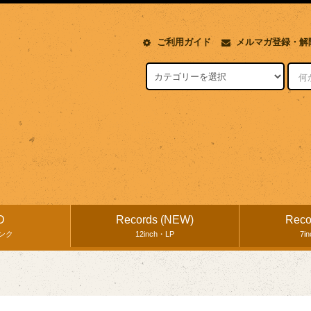
ご利用ガイド
メルマガ登録・解
D
Records (NEW)
Reco
ンク
12inch・LP
7i