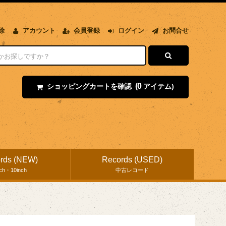
除
アカウント
会員登録
ログイン
お問合せ
(0
ショッピングカートを確認
アイテム)
rds (NEW)
Records (USED)
nch・10inch
中古レコード