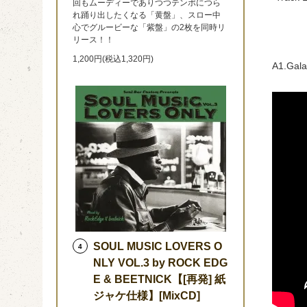
回もムーディーでありつつテンポにつら
れ踊り出したくなる「黄盤」、スロー中
心でグルービーな「紫盤」の2枚を同時リ
リース！！
1,200円(税込1,320円)
A1.Gala
SOUL MUSIC LOVERS O
4
NLY VOL.3 by ROCK EDG
E & BEETNICK【[再発] 紙
ジャケ仕様】[MixCD]