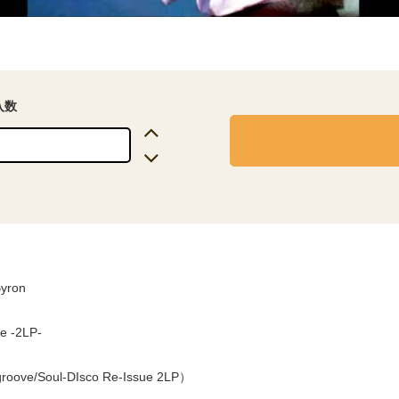
入数
Byron
e -2LP-
roove/Soul-DIsco Re-Issue 2LP）