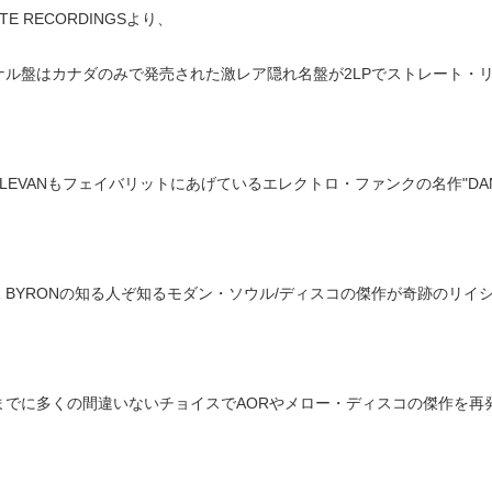
ITE RECORDINGSより、
ナル盤はカナダのみで発売された激レア隠れ名盤が2LPでストレート・
Y LEVANもフェイバリットにあげているエレクトロ・ファンクの名作"DANC
OR BYRONの知る人ぞ知るモダン・ソウル/ディスコの傑作が奇跡のリイ
に多くの間違いないチョイスでAORやメロー・ディスコの傑作を再発してき