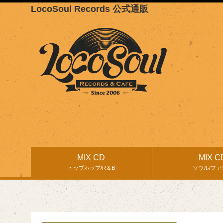
LocoSoul Records 公式通販
MIX CD
MIX C
ヒップホップ/R＆B
ソウル/ファ