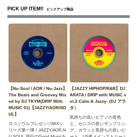
PICK UP ITEM!!
ピックアップ商品
【Nu-Soul / AOR / Nu-Jazz】
【JAZZY HIPHOP/R&B】DJ
The Beats and Groovey Mix
ARATA / DRIP with MUSIC v
ed by DJ TKYM(DRIP With
ol.2-Calm & Jazzy- (DJ アラ
MUSIC 01)【JAZZY/AOR/SO
タ）
UL】
気持ちの良いピアノの音色
ロコソウルプレゼンツMIXシ
と、センスの良いサンプリン
リーズ第一弾！JAZZY,AOR,N
グ、カラッと気持ちの良いビ
U SOUL,現行のGood Musicを
ート、US産メインストリーム