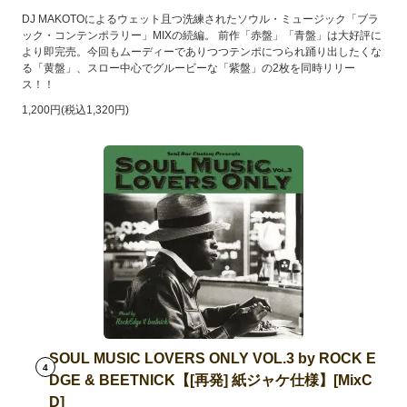
DJ MAKOTOによるウェット且つ洗練されたソウル・ミュージック「ブラ
ック・コンテンポラリー」MIXの続編。 前作「赤盤」「青盤」は大好評に
より即完売。今回もムーディーでありつつテンポにつられ踊り出したくな
る「黄盤」、スロー中心でグルービーな「紫盤」の2枚を同時リリー
ス！！
1,200円(税込1,320円)
SOUL MUSIC LOVERS ONLY VOL.3 by ROCK E
4
DGE & BEETNICK【[再発] 紙ジャケ仕様】[MixC
D]