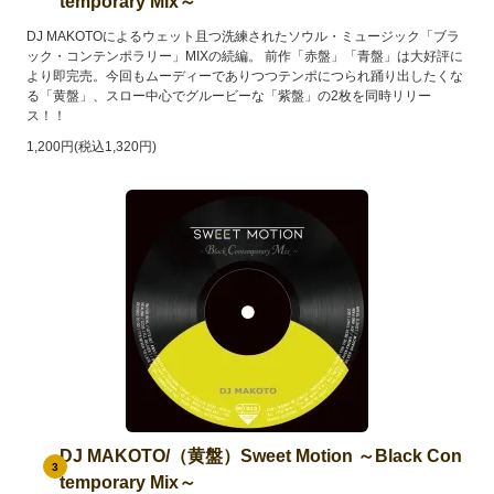
temporary Mix～
DJ MAKOTOによるウェット且つ洗練されたソウル・ミュージック「ブラ
ック・コンテンポラリー」MIXの続編。 前作「赤盤」「青盤」は大好評に
より即完売。今回もムーディーでありつつテンポにつられ踊り出したくな
る「黄盤」、スロー中心でグルービーな「紫盤」の2枚を同時リリー
ス！！
1,200円(税込1,320円)
DJ MAKOTO/（黄盤）Sweet Motion ～Black Con
3
temporary Mix～