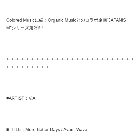
Colored Musicに続くOrganic Musicとのコラボ企画"JAPANIS
M"シリーズ第2弾!!
+++++++++++++++++++++++++++++++++++++++++++++++++++
++++++++++++++++++
■ARTIST：V.A.
■TITLE：More Better Days / Avant-Wave