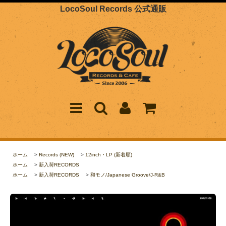
LocoSoul Records 公式通販
ホーム
>
Records (NEW)
>
12inch・LP (新着順)
ホーム
>
新入荷RECORDS
ホーム
>
新入荷RECORDS
>
和モノ/Japanese Groove/J-R&B