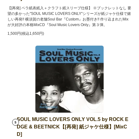
【[再発] ペラ紙表紙入＋クラフト紙スリーブ仕様】 ※ブックレットなし 要
望の多かった"SOUL MUSIC LOVERS ONLY"シリーズが紙ジャケ仕様で嬉
しい再発!! 横須賀の老舗Soul Bar『Custom』お墨付き!! 作り込まれたMix
が大好評の本格MixCD『Soul Music Lovers Only』第３弾。
1,500円(税込1,650円)
SOUL MUSIC LOVERS ONLY VOL.5 by ROCK E
5
DGE & BEETNICK【[再発] 紙ジャケ仕様】[MixC
D]