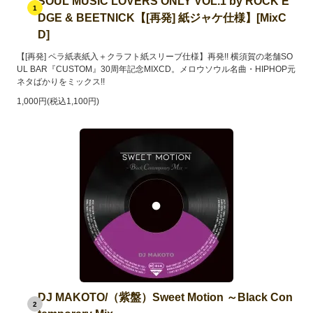
SOUL MUSIC LOVERS ONLY VOL.1 by ROCK E
1
DGE & BEETNICK【[再発] 紙ジャケ仕様】[MixC
D]
【[再発] ペラ紙表紙入＋クラフト紙スリーブ仕様】再発!! 横須賀の老舗SO
UL BAR『CUSTOM』30周年記念MIXCD。メロウソウル名曲・HIPHOP元
ネタばかりをミックス!!
1,000円(税込1,100円)
DJ MAKOTO/（紫盤）Sweet Motion ～Black Con
2