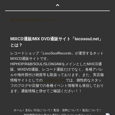
@LocoSoul045さんのツイート
MIXCD通販/MIX DVD通販サイト「locosoul.net」
とは？
レコードショップ「LocoSoulRecords」が運営するネット
MIXCD通販サイトです。
HIPHOP/R&B/SOUL/SLOWJAMをメインとしたMIXCD通
販、MIXDVD通販、レコード通販だけでなく、各種アパレ
ルや海外買付け雑貨等も取扱っております。また、実店舗
情報サイトとしての
LocoSoul.com
では、個性的なスタッ
フのブログや店舗での各種イベント情報等も発信しており
ます。通販情報と併せてご確認ください！！
ホーム
/
支払い方法について
/
配送・送料について
/
返品について
/
特定商取引法に基づく表記
/
プライバシーポリシー
/