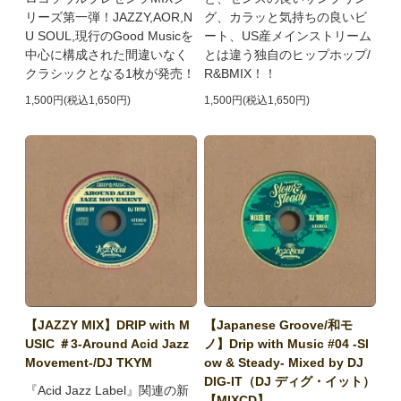
リーズ第一弾！JAZZY,AOR,N
グ、カラッと気持ちの良いビ
U SOUL,現行のGood Musicを
ート、US産メインストリーム
中心に構成された間違いなく
とは違う独自のヒップホップ/
クラシックとなる1枚が発売！
R&BMIX！！
1,500円(税込1,650円)
1,500円(税込1,650円)
【JAZZY MIX】DRIP with M
【Japanese Groove/和モ
USIC ＃3-Around Acid Jazz
ノ】Drip with Music #04 -Sl
Movement-/DJ TKYM
ow & Steady- Mixed by DJ
DIG-IT（DJ ディグ・イット）
『Acid Jazz Label』関連の新
【MIXCD】