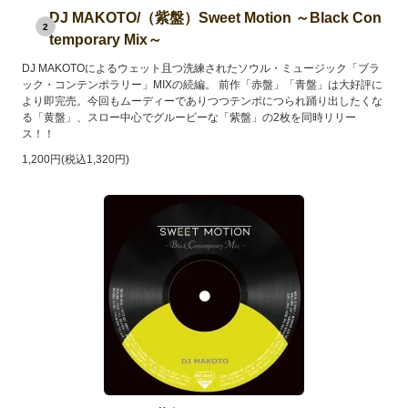
DJ MAKOTO/（紫盤）Sweet Motion ～Black Con
2
temporary Mix～
DJ MAKOTOによるウェット且つ洗練されたソウル・ミュージック「ブラ
ック・コンテンポラリー」MIXの続編。 前作「赤盤」「青盤」は大好評に
より即完売。今回もムーディーでありつつテンポにつられ踊り出したくな
る「黄盤」、スロー中心でグルービーな「紫盤」の2枚を同時リリー
ス！！
1,200円(税込1,320円)