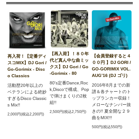
【再入荷】！８０年
【会員登録すると４
再入荷！【定番ディ
代ど真ん中な曲ミッ
００円 】DJ GORI /
スコMIX】DJ Gori /
クス】DJ Gori / Go
GO-GORIMIX VOL.
Go-Gorimix - Disc
-Gorimix - 80
AUG’16 (DJ ゴリ)
o Classics
80's定番Dance,Roc
2016年8月までの新
活動歴20年以上の
k,Discoで構成、Pop
譜＆各チャートのト
ベテランによる絶妙
で弾けまくりの2枚
ップランカー収録！
すぎるDisco Classic
組!!
メローなナンバー抜
s Mix!!
きの!! 夏全開な２９
2,500円(税込2,750円)
2,000円(税込2,200円)
曲をMIX!!!
500円(税込550円)