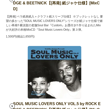
DGE & BEETNICK【[再発] 紙ジャケ仕様】[MixC
D]
【[再発] ペラ紙表紙入＋クラフト紙スリーブ仕様】 ※ブックレットなし 要
望の多かった"SOUL MUSIC LOVERS ONLY"シリーズが紙ジャケ仕様で嬉
しい再発!! 横須賀の老舗Soul Bar『Custom』お墨付き!! 作り込まれたMix
が大好評の本格MixCD『Soul Music Lovers Only』第３弾。
1,500円(税込1,650円)
SOUL MUSIC LOVERS ONLY VOL.5 by ROCK E
5