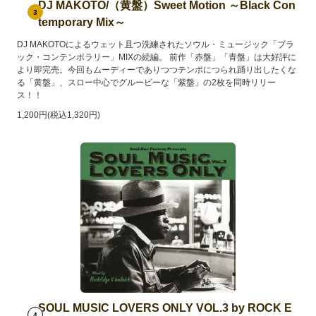
DJ MAKOTO/（黄盤）Sweet Motion ～Black Con
3
temporary Mix～
DJ MAKOTOによるウェット且つ洗練されたソウル・ミュージック「ブラ
ック・コンテンポラリー」MIXの続編。 前作「赤盤」「青盤」は大好評に
より即完売。今回もムーディーでありつつテンポにつられ踊り出したくな
る「黄盤」、スロー中心でグルービーな「紫盤」の2枚を同時リリー
ス！！
1,200円(税込1,320円)
SOUL MUSIC LOVERS ONLY VOL.3 by ROCK E
4