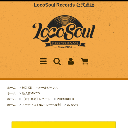
LocoSoul Records 公式通販
ホーム
>
MIX CD
>
オールジャンル
ホーム
>
新入荷MIXCD
ホーム
>
【近日発売】レコード
>
POPS/ROCK
ホーム
>
アーティスト/DJ・レーベル別
>
DJ GORI