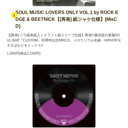
SOUL MUSIC LOVERS ONLY VOL.1 by ROCK E
1
DGE & BEETNICK【[再発] 紙ジャケ仕様】[MixC
D]
【[再発] ペラ紙表紙入＋クラフト紙スリーブ仕様】再発!! 横須賀の老舗SO
UL BAR『CUSTOM』30周年記念MIXCD。メロウソウル名曲・HIPHOP元
ネタばかりをミックス!!
1,000円(税込1,100円)