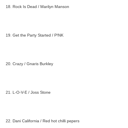
18. Rock Is Dead / Marilyn Manson
19. Get the Party Started / P!NK
20. Crazy / Gnaris Burkley
21. L-O-V-E / Joss Stone
22. Dani California / Red hot chilli pepers