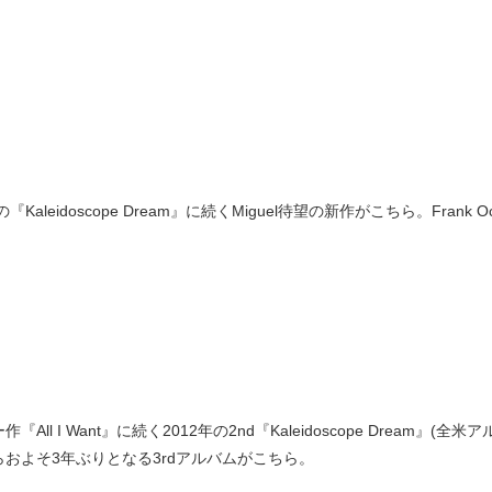
の『Kaleidoscope Dream』に続くMiguel待望の新作がこちら。Fra
作『All I Want』に続く2012年の2nd『Kaleidoscope Dre
らおよそ3年ぶりとなる3rdアルバムがこちら。