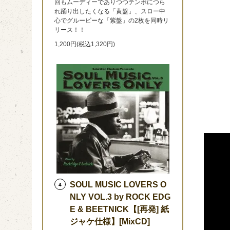
回もムーディーでありつつテンポにつら
れ踊り出したくなる「黄盤」、スロー中
心でグルービーな「紫盤」の2枚を同時リ
リース！！
1,200円(税込1,320円)
SOUL MUSIC LOVERS O
4
NLY VOL.3 by ROCK EDG
E & BEETNICK【[再発] 紙
ジャケ仕様】[MixCD]