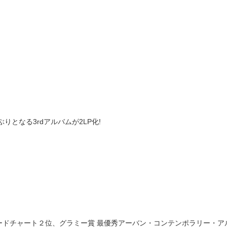
年ぶりとなる3rdアルバムが2LP化!
ードチャート２位、グラミー賞 最優秀アーバン・コンテンポラリー・ア