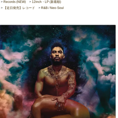
>
Records (NEW)
>
12inch・LP (新着順)
>
【近日発売】レコード
>
R&B / Neo-Soul