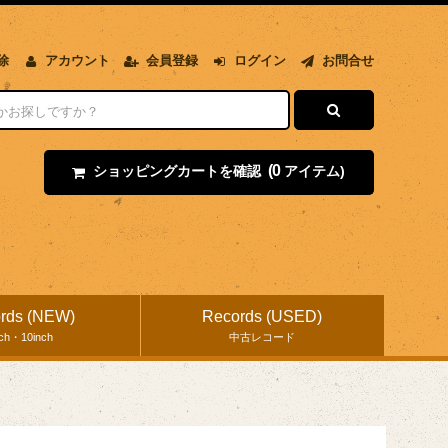
除
アカウント
会員登録
ログイン
お問合せ
(0
ショッピングカートを確認
アイテム)
rds (NEW)
Records (USED)
nch・10inch
中古レコード