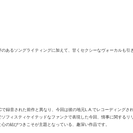
評のあるソングライティングに加えて、甘くセクシーなヴォーカルも引
YCで録音された前作と異なり、今回は彼の地元L.A.でレコーディング
でソフィスティケイテッドなファンクで表現した今回、情事に関するリ
と心の結びつきこそが主題となっている、趣深い作品です。