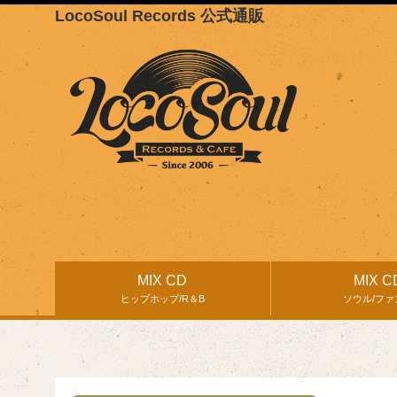
LocoSoul Records 公式通販
MIX CD
MIX C
ヒップホップ/R＆B
ソウル/ファ