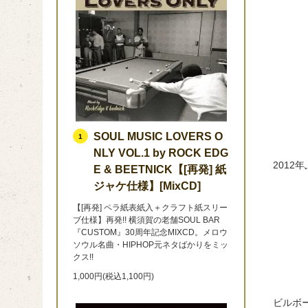
SOUL MUSIC LOVERS O
1
NLY VOL.1 by ROCK EDG
2012
E & BEETNICK【[再発] 紙
ジャケ仕様】[MixCD]
【[再発] ペラ紙表紙入＋クラフト紙スリー
ブ仕様】再発!! 横須賀の老舗SOUL BAR
『CUSTOM』30周年記念MIXCD。メロウ
ソウル名曲・HIPHOP元ネタばかりをミッ
クス!!
1,000円(税込1,100円)
ビルボ