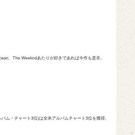
nk Ocean、The Weekndあたりが好きであれば今作も是非。
am』(全米アルバム・チャート3位)は全米アルバムチャート3位を獲得、