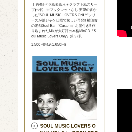
【[再発] ペラ紙表紙入＋クラフト紙スリー
ブ仕様】 ※ブックレットなし 要望の多か
った"SOUL MUSIC LOVERS ONLY"シリ
ーズが紙ジャケ仕様で嬉しい再発!! 横須賀
の老舗Soul Bar『Custom』お墨付き!! 作
り込まれたMixが大好評の本格MixCD『S
oul Music Lovers Only』第３弾。
1,500円(税込1,650円)
SOUL MUSIC LOVERS O
5