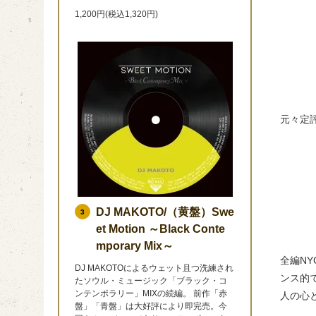
1,200円(税込1,320円)
元々定
DJ MAKOTO/（黄盤）Swe
3
et Motion ～Black Conte
mporary Mix～
全編N
DJ MAKOTOによるウェット且つ洗練され
ンス的
たソウル・ミュージック「ブラック・コ
ンテンポラリー」MIXの続編。 前作「赤
人の心
盤」「青盤」は大好評により即完売。今