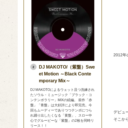
2012年
DJ MAKOTO/（紫盤）Swe
2
et Motion ～Black Conte
mporary Mix～
DJ MAKOTOによるウェット且つ洗練され
たソウル・ミュージック「ブラック・コ
ンテンポラリー」MIXの続編。 前作「赤
盤」「青盤」は大好評により即完売。今
回もムーディーでありつつテンポにつら
デビュー
れ踊り出したくなる「黄盤」、スロー中
そこか
心でグルービーな「紫盤」の2枚を同時リ
リース！！