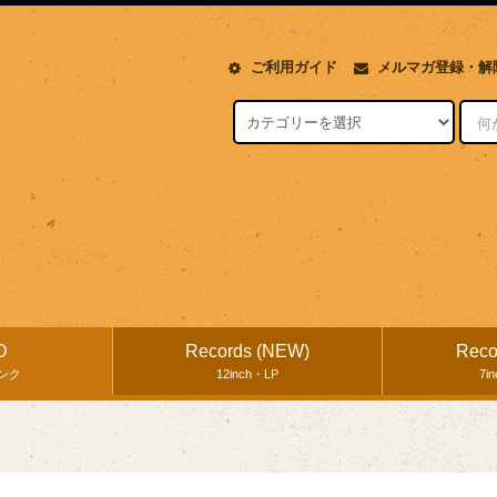
ご利用ガイド
メルマガ登録・解
D
Records (NEW)
Reco
ンク
12inch・LP
7i