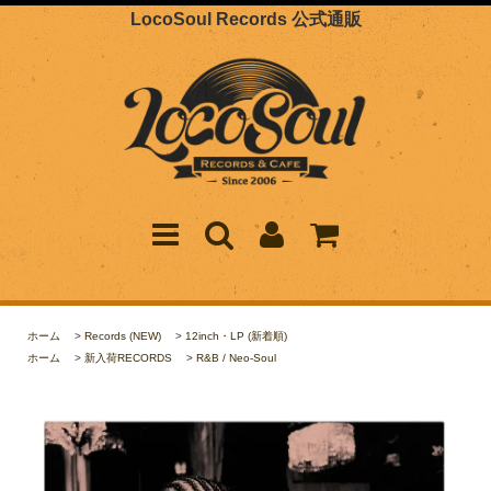
LocoSoul Records 公式通販
ホーム
>
Records (NEW)
>
12inch・LP (新着順)
ホーム
>
新入荷RECORDS
>
R&B / Neo-Soul