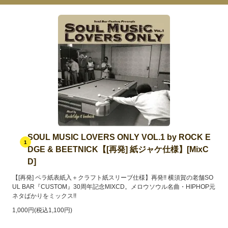
SOUL MUSIC LOVERS ONLY VOL.1 by ROCK E
1
DGE & BEETNICK【[再発] 紙ジャケ仕様】[MixC
D]
【[再発] ペラ紙表紙入＋クラフト紙スリーブ仕様】再発!! 横須賀の老舗SO
UL BAR『CUSTOM』30周年記念MIXCD。メロウソウル名曲・HIPHOP元
ネタばかりをミックス!!
1,000円(税込1,100円)