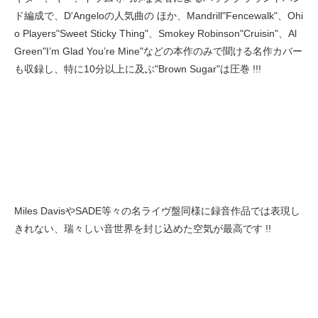
ド編成で、D'Angeloの人気曲の ほか、Mandrill"Fencewalk"、Ohi
o Players"Sweet Sticky Thing"、Smokey Robinson"Cruisin"、Al
Green"I’m Glad You’re Mine"などの本作のみで聞ける名作カバー
も収録し、特に10分以上に及ぶ"Brown Sugar"は圧巻 !!!
Miles DavisやSADE等々の名ライヴ盤同様に録音作品では表現し
きれない、瑞々しい音世界を封じ込めた空気が最高です !!