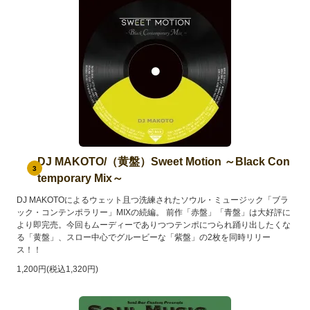
DJ MAKOTO/（黄盤）Sweet Motion ～Black Con
3
temporary Mix～
DJ MAKOTOによるウェット且つ洗練されたソウル・ミュージック「ブラ
ック・コンテンポラリー」MIXの続編。 前作「赤盤」「青盤」は大好評に
より即完売。今回もムーディーでありつつテンポにつられ踊り出したくな
る「黄盤」、スロー中心でグルービーな「紫盤」の2枚を同時リリー
ス！！
1,200円(税込1,320円)