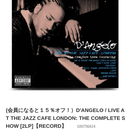
(会員になると１５％オフ！）D'ANGELO / LIVE A
T THE JAZZ CAFE LONDON: THE COMPLETE S
HOW [2LP]【RECORD】
100756814