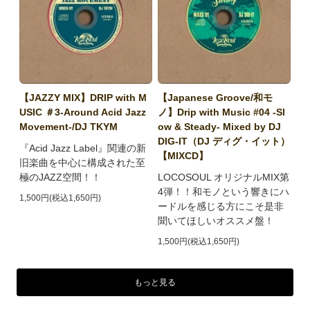
【JAZZY MIX】DRIP with M
【Japanese Groove/和モ
USIC ＃3-Around Acid Jazz
ノ】Drip with Music #04 -Sl
Movement-/DJ TKYM
ow & Steady- Mixed by DJ
DIG-IT（DJ ディグ・イット）
『Acid Jazz Label』関連の新
【MIXCD】
旧楽曲を中心に構成された至
極のJAZZ空間！！
LOCOSOUL オリジナルMIX第
4弾！！和モノという響きにハ
1,500円(税込1,650円)
ードルを感じる方にこそ是非
聞いてほしいオススメ盤！
1,500円(税込1,650円)
もっと見る