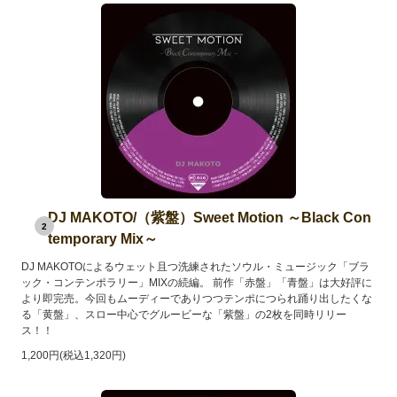
DJ MAKOTO/（紫盤）Sweet Motion ～Black Con
2
temporary Mix～
DJ MAKOTOによるウェット且つ洗練されたソウル・ミュージック「ブラ
ック・コンテンポラリー」MIXの続編。 前作「赤盤」「青盤」は大好評に
より即完売。今回もムーディーでありつつテンポにつられ踊り出したくな
る「黄盤」、スロー中心でグルービーな「紫盤」の2枚を同時リリー
ス！！
1,200円(税込1,320円)