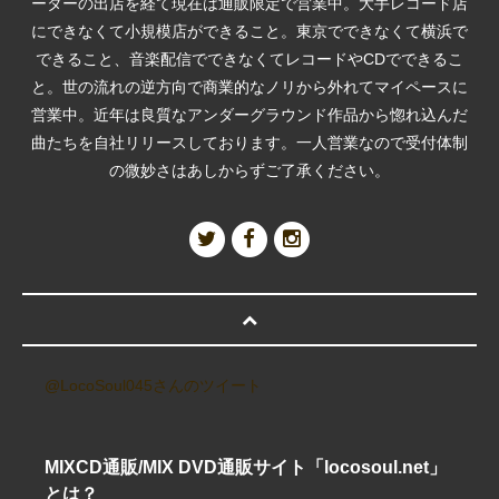
ーターの出店を経て現在は通販限定で営業中。大手レコード店
にできなくて小規模店ができること。東京でできなくて横浜で
できること、音楽配信でできなくてレコードやCDでできるこ
と。世の流れの逆方向で商業的なノリから外れてマイペースに
営業中。近年は良質なアンダーグラウンド作品から惚れ込んだ
曲たちを自社リリースしております。一人営業なので受付体制
の微妙さはあしからずご了承ください。
@LocoSoul045さんのツイート
MIXCD通販/MIX DVD通販サイト「locosoul.net」
とは？