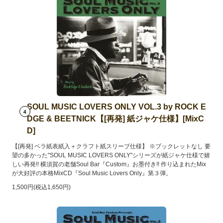
SOUL MUSIC LOVERS ONLY VOL.3 by ROCK E
4
DGE & BEETNICK【[再発] 紙ジャケ仕様】[MixC
D]
【[再発] ペラ紙表紙入＋クラフト紙スリーブ仕様】 ※ブックレットなし 要
望の多かった"SOUL MUSIC LOVERS ONLY"シリーズが紙ジャケ仕様で嬉
しい再発!! 横須賀の老舗Soul Bar『Custom』お墨付き!! 作り込まれたMix
が大好評の本格MixCD『Soul Music Lovers Only』第３弾。
1,500円(税込1,650円)