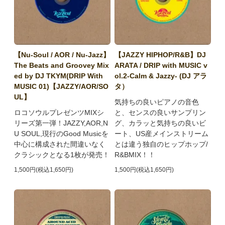
【Nu-Soul / AOR / Nu-Jazz】
【JAZZY HIPHOP/R&B】DJ
The Beats and Groovey Mix
ARATA / DRIP with MUSIC v
ed by DJ TKYM(DRIP With
ol.2-Calm & Jazzy- (DJ アラ
MUSIC 01)【JAZZY/AOR/SO
タ）
UL】
気持ちの良いピアノの音色
ロコソウルプレゼンツMIXシ
と、センスの良いサンプリン
リーズ第一弾！JAZZY,AOR,N
グ、カラッと気持ちの良いビ
U SOUL,現行のGood Musicを
ート、US産メインストリーム
中心に構成された間違いなく
とは違う独自のヒップホップ/
クラシックとなる1枚が発売！
R&BMIX！！
1,500円(税込1,650円)
1,500円(税込1,650円)