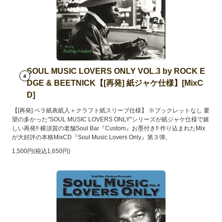
SOUL MUSIC LOVERS ONLY VOL.3 by ROCK E
4
DGE & BEETNICK【[再発] 紙ジャケ仕様】[MixC
D]
【[再発] ペラ紙表紙入＋クラフト紙スリーブ仕様】 ※ブックレットなし 要
望の多かった"SOUL MUSIC LOVERS ONLY"シリーズが紙ジャケ仕様で嬉
しい再発!! 横須賀の老舗Soul Bar『Custom』お墨付き!! 作り込まれたMix
が大好評の本格MixCD『Soul Music Lovers Only』第３弾。
1,500円(税込1,650円)