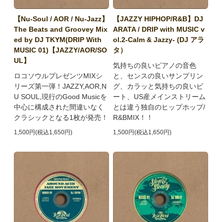
【Nu-Soul / AOR / Nu-Jazz】
【JAZZY HIPHOP/R&B】DJ
The Beats and Groovey Mix
ARATA / DRIP with MUSIC v
ed by DJ TKYM(DRIP With
ol.2-Calm & Jazzy- (DJ アラ
MUSIC 01)【JAZZY/AOR/SO
タ）
UL】
気持ちの良いピアノの音色
ロコソウルプレゼンツMIXシ
と、センスの良いサンプリン
リーズ第一弾！JAZZY,AOR,N
グ、カラッと気持ちの良いビ
U SOUL,現行のGood Musicを
ート、US産メインストリーム
中心に構成された間違いなく
とは違う独自のヒップホップ/
クラシックとなる1枚が発売！
R&BMIX！！
1,500円(税込1,650円)
1,500円(税込1,650円)