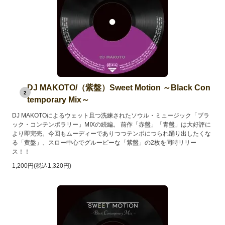
DJ MAKOTO/（紫盤）Sweet Motion ～Black Con
2
temporary Mix～
DJ MAKOTOによるウェット且つ洗練されたソウル・ミュージック「ブラ
ック・コンテンポラリー」MIXの続編。 前作「赤盤」「青盤」は大好評に
より即完売。今回もムーディーでありつつテンポにつられ踊り出したくな
る「黄盤」、スロー中心でグルービーな「紫盤」の2枚を同時リリー
ス！！
1,200円(税込1,320円)