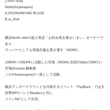
[7inch vinyl]
Nokki(keykeapee)
A:OKONOMIYAKI BLUSE
B:re_Roll
横浜North sideの超人気店「お好み焼き屋まいまい」オーナーで
あり
ラッパーとしても現場主義を貫き通す「NOKKI」
1999年ー2004年に活動した空海（NOKKI,吉四六&dizの3MC's /
空海(Kookai) 解散後
ソロやkeykeapeeの一員として活動。
横浜アンダーグラウンドを代表するイベント「PayBack」では大
所帯MPCバンドMeatersと共に
メインMCとして出演。