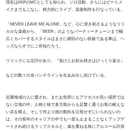
現在はKKPのMCとしても知られ、ソロ活動、さらにはビートメ
イクまでもこなし、精力的にライブ、楽曲制作を行なっている。
「NEVER LEAVE ME ALONE」など、心に突き刺さるようなリリ
カルな楽曲から、「BEER」のようなパーティーチューンまで幅
広くカバーするスタイルはまさに網目のない鉄板である事は、ヘ
ッズならすでにご存知だろう。
リリックにも定評があり、『負けとお好み焼きはひっくり返せ』
などの数々の名パンチラインを生あみ出し続けている。
近隣地域の人に愛され、またお世辞にもアクセスが良い場所では
ない立地の中、人柄と味で多方面からも足繁く通うお客の耐えな
い店を構え、そして何より彼の動向を注視せずにいられないの
は、その長年のキャリアの中でも一度も止まることなくアップデ
ートされ続けるラップスキルと、歳を重ねる毎にアルコール許容