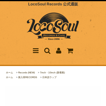
LocoSoul Records 公式通販
ホーム
>
Records (NEW)
>
7inch・10inch (新着順)
ホーム
>
新入荷RECORDS
>
日本語ラップ