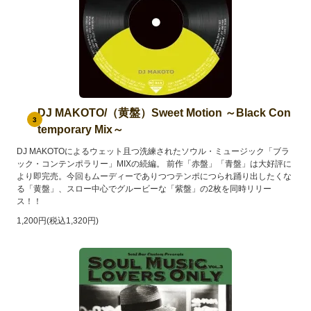
DJ MAKOTO/（黄盤）Sweet Motion ～Black Con
3
temporary Mix～
DJ MAKOTOによるウェット且つ洗練されたソウル・ミュージック「ブラ
ック・コンテンポラリー」MIXの続編。 前作「赤盤」「青盤」は大好評に
より即完売。今回もムーディーでありつつテンポにつられ踊り出したくな
る「黄盤」、スロー中心でグルービーな「紫盤」の2枚を同時リリー
ス！！
1,200円(税込1,320円)