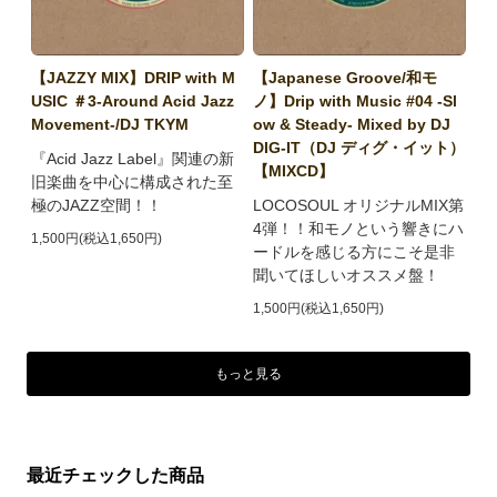
【JAZZY MIX】DRIP with M
【Japanese Groove/和モ
USIC ＃3-Around Acid Jazz
ノ】Drip with Music #04 -Sl
Movement-/DJ TKYM
ow & Steady- Mixed by DJ
DIG-IT（DJ ディグ・イット）
『Acid Jazz Label』関連の新
【MIXCD】
旧楽曲を中心に構成された至
極のJAZZ空間！！
LOCOSOUL オリジナルMIX第
4弾！！和モノという響きにハ
1,500円(税込1,650円)
ードルを感じる方にこそ是非
聞いてほしいオススメ盤！
1,500円(税込1,650円)
もっと見る
最近チェックした商品