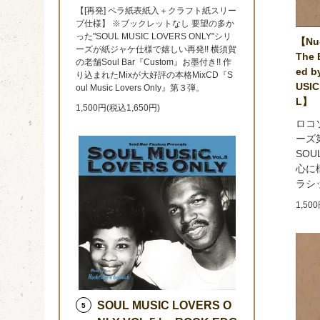
【[再発] ペラ紙表紙入＋クラフト紙スリー
ブ仕様】 ※ブックレットなし 要望の多か
った"SOUL MUSIC LOVERS ONLY"シリ
【Nu-
ーズが紙ジャケ仕様で嬉しい再発!! 横須賀
The 
の老舗Soul Bar『Custom』お墨付き!! 作
ed b
り込まれたMixが大好評の本格MixCD『S
USIC
oul Music Lovers Only』第３弾。
L】
1,500円(税込1,650円)
ロコ
ーズ第
SOU
心に
ラシ
1,50
SOUL MUSIC LOVERS O
5