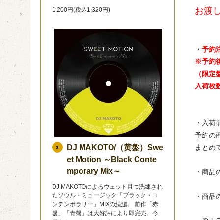
お渡
1,200円(税込1,320円)
・
予約
※予約
（限定
入荷枚
・入荷
予約の
DJ MAKOTO/（黄盤）Swe
まとめ
3
et Motion ～Black Conte
mporary Mix～
・商品
DJ MAKOTOによるウェット且つ洗練され
たソウル・ミュージック「ブラック・コ
・商品
ンテンポラリー」MIXの続編。 前作「赤
盤」「青盤」は大好評により即完売。今