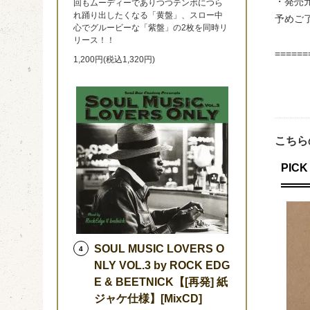
・発売
回もムーディーでありつつテンポにつら
れ踊り出したくなる「黄盤」、スロー中
予めご
心でグルービーな「紫盤」の2枚を同時リ
リース！！
======
1,200円(税込1,320円)
こちら
PICK 
SOUL MUSIC LOVERS O
4
NLY VOL.3 by ROCK EDG
E & BEETNICK【[再発] 紙
ジャケ仕様】[MixCD]