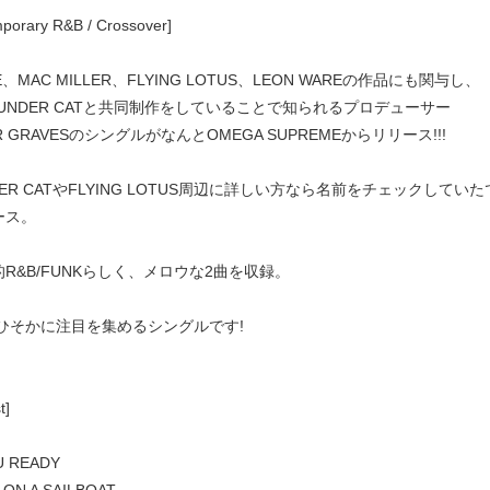
porary R&B / Crossover]
E、MAC MILLER、FLYING LOTUS、LEON WAREの作品にも関与し、
UNDER CATと共同制作をしていることで知られるプロデューサー
OR GRAVESのシングルがなんとOMEGA SUPREMEからリリース!!!
DER CATやFLYING LOTUS周辺に詳しい方なら名前をチェック
ース。
R&B/FUNKらしく、メロウな2曲を収録。
年ひそかに注目を集めるシングルです!
t]
U READY