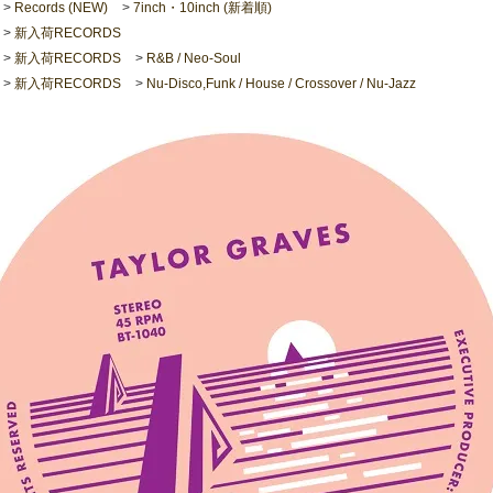
>
Records (NEW)
>
7inch・10inch (新着順)
>
新入荷RECORDS
>
新入荷RECORDS
>
R&B / Neo-Soul
>
新入荷RECORDS
>
Nu-Disco,Funk / House / Crossover / Nu-Jazz