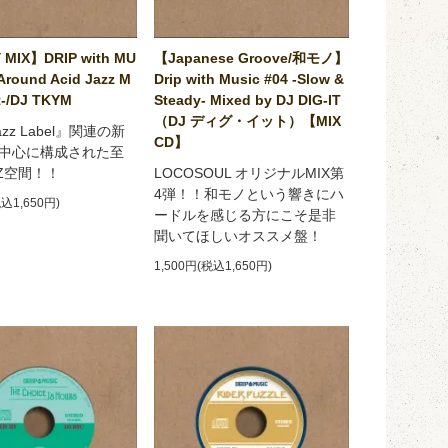
 MIX】DRIP with MU
【Japanese Groove/和モノ】
Around Acid Jazz M
Drip with Music #04 -Slow &
-/DJ TKYM
Steady- Mixed by DJ DIG-IT
（DJ ディグ・イット）【MIX
Jazz Label』関連の新
CD】
中心に構成された至
ZZ空間！！
LOCOSOUL オリジナルMIX第
4弾！！和モノという響きにハ
税込1,650円)
ードルを感じる方にこそ是非
聞いてほしいオススメ盤！
1,500円(税込1,650円)