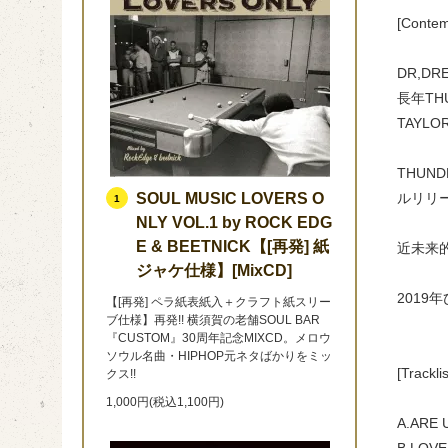
[Contem
DR,DR
長年TH
TAYL
THUN
SOUL MUSIC LOVERS O
ルリリ
1
NLY VOL.1 by ROCK EDG
E & BEETNICK【[再発] 紙
近未来的
ジャケ仕様】[MixCD]
2019
【[再発] ペラ紙表紙入＋クラフト紙スリー
ブ仕様】再発!! 横須賀の老舗SOUL BAR
『CUSTOM』30周年記念MIXCD。メロウ
ソウル名曲・HIPHOP元ネタばかりをミッ
[Tracklis
クス!!
1,000円(税込1,100円)
A.ARE 