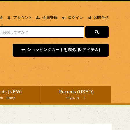
除
アカウント
会員登録
ログイン
お問合せ
(0
ショッピングカートを確認
アイテム)
rds (NEW)
Records (USED)
nch・10inch
中古レコード