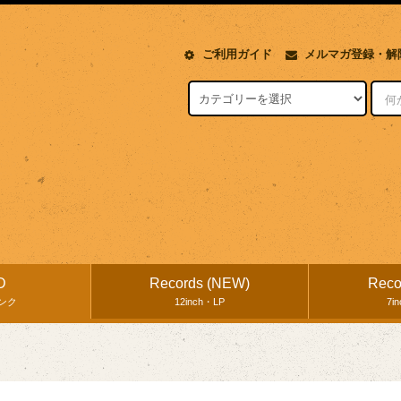
ご利用ガイド
メルマガ登録・解
D
Records (NEW)
Reco
ンク
12inch・LP
7i