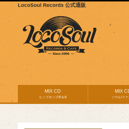
LocoSoul Records 公式通販
MIX CD
MIX C
ヒップホップ/R＆B
ソウル/ファ