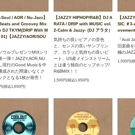
Soul / AOR / Nu-Jazz】
【JAZZY HIPHOP/R&B】DJ A
【JAZZY
Beats and Groovey Mix
RATA / DRIP with MUSIC vol.
SIC ＃3-
y DJ TKYM(DRIP With M
2-Calm & Jazzy- (DJ アラタ）
ovement
 01)【JAZZY/AOR/SOU
気持ちの良いピアノの音色
『Acid 
と、センスの良いサンプリン
旧楽曲を
ソウルプレゼンツMIXシリ
グ、カラッと気持ちの良いビ
極のJA
一弾！JAZZY,AOR,NU
ート、US産メインストリーム
1,500円(
L,現行のGood Musicを中
とは違う独自のヒップホップ/
構成された間違いなくク
R&BMIX！！
ックとなる1枚が発売！
1,500円(税込1,650円)
0円(税込1,650円)