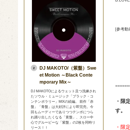
B.LOVE
[参考動
DJ MAKOTO/（紫盤）Swe
2
et Motion ～Black Conte
mporary Mix～
======
DJ MAKOTOによるウェット且つ洗練され
たソウル・ミュージック「ブラック・コ
・限
ンテンポラリー」MIXの続編。 前作「赤
盤」「青盤」は大好評により即完売。今
す。
回もムーディーでありつつテンポにつら
れ踊り出したくなる「黄盤」、スロー中
心でグルービーな「紫盤」の2枚を同時リ
・限
リース！！