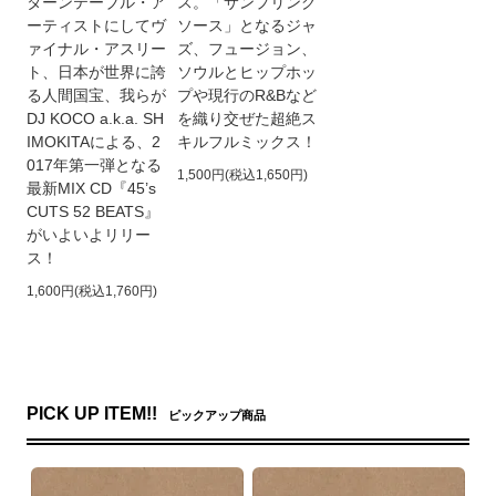
ターンテーブル・ア
ス。「サンプリング
ーティストにしてヴ
ソース」となるジャ
ァイナル・アスリー
ズ、フュージョン、
ト、日本が世界に誇
ソウルとヒップホッ
る人間国宝、我らが
プや現行のR&Bなど
DJ KOCO a.k.a. SH
を織り交ぜた超絶ス
IMOKITAによる、2
キルフルミックス！
017年第一弾となる
1,500円(税込1,650円)
最新MIX CD『45’s
CUTS 52 BEATS』
がいよいよリリー
ス！
1,600円(税込1,760円)
PICK UP ITEM!!
ピックアップ商品