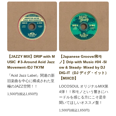
【JAZZY MIX】DRIP with M
【Japanese Groove/和モ
USIC ＃3-Around Acid Jazz
ノ】Drip with Music #04 -Sl
Movement-/DJ TKYM
ow & Steady- Mixed by DJ
DIG-IT（DJ ディグ・イット）
『Acid Jazz Label』関連の新
【MIXCD】
旧楽曲を中心に構成された至
極のJAZZ空間！！
LOCOSOUL オリジナルMIX第
4弾！！和モノという響きにハ
1,500円(税込1,650円)
ードルを感じる方にこそ是非
聞いてほしいオススメ盤！
1,500円(税込1,650円)