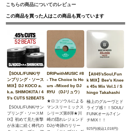
こちらの商品についてのレビュー
この商品を買った人はこの商品も買っています
【SOUL/FUNK/サ
DRIPwithMUSIC #8
【All45'sSoul,Fun
ンプリング・ソース
- The Choice Is Ho
k MIX】Bee's Knee
MIX】DJ KOCO a.
urs -/Mixed by DJ
s 45s Mix Vol.1 / S
k.a. SHIMOKITA / 4
RYU （DJリュウ）
hingo Takahashi
5's CUTS 52BEATS
★ロコソウルによる
極上のグルーヴとド
【SOUL/FUNK/サン
マンスリーミックス
ライブ感！！SOUL/
プリング・ソースM
シリーズ第8弾★川
FUNKオール7イン
IX】初めて見た衝撃
崎の隠れレジェンド
チMIX！！
が永遠に続く稀代の
DJが奇跡のリリー
925円(税込1,018円)