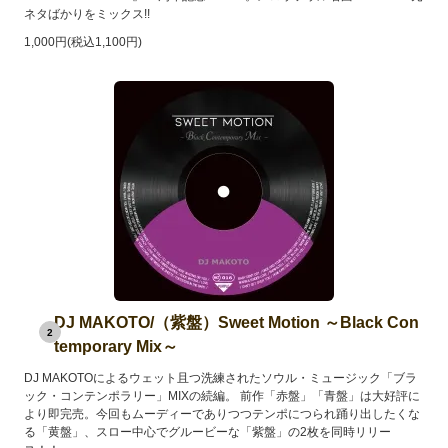
ネタばかりをミックス!!
1,000円(税込1,100円)
DJ MAKOTO/（紫盤）Sweet Motion ～Black Con
2
temporary Mix～
DJ MAKOTOによるウェット且つ洗練されたソウル・ミュージック「ブラ
ック・コンテンポラリー」MIXの続編。 前作「赤盤」「青盤」は大好評に
より即完売。今回もムーディーでありつつテンポにつられ踊り出したくな
る「黄盤」、スロー中心でグルービーな「紫盤」の2枚を同時リリー