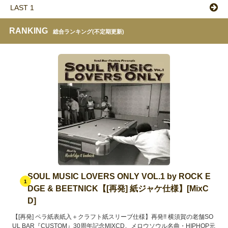
LAST 1
RANKING
総合ランキング(不定期更新)
SOUL MUSIC LOVERS ONLY VOL.1 by ROCK E
1
DGE & BEETNICK【[再発] 紙ジャケ仕様】[MixC
D]
【[再発] ペラ紙表紙入＋クラフト紙スリーブ仕様】再発!! 横須賀の老舗SO
UL BAR『CUSTOM』30周年記念MIXCD。メロウソウル名曲・HIPHOP元