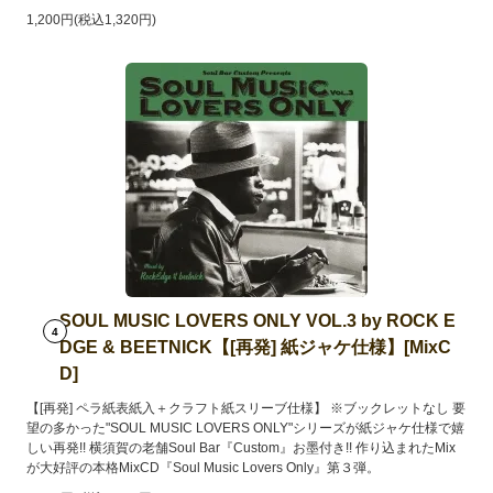
1,200円(税込1,320円)
SOUL MUSIC LOVERS ONLY VOL.3 by ROCK E
4
DGE & BEETNICK【[再発] 紙ジャケ仕様】[MixC
D]
【[再発] ペラ紙表紙入＋クラフト紙スリーブ仕様】 ※ブックレットなし 要
望の多かった"SOUL MUSIC LOVERS ONLY"シリーズが紙ジャケ仕様で嬉
しい再発!! 横須賀の老舗Soul Bar『Custom』お墨付き!! 作り込まれたMix
が大好評の本格MixCD『Soul Music Lovers Only』第３弾。