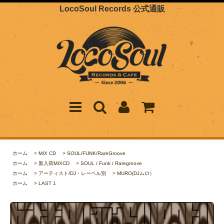
LocoSoul Records 公式通販
ホーム
>
MIX CD
>
SOUL/FUNK/RareGroove
ホーム
>
新入荷MIXCD
>
SOUL / Funk / Raregroove
ホーム
>
アーティスト/DJ・レーベル別
>
MURO(DJムロ）
ホーム
>
LAST 1