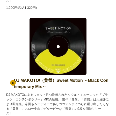
ス！！
1,200円(税込1,320円)
DJ MAKOTO/（黄盤）Sweet Motion ～Black Con
3
temporary Mix～
DJ MAKOTOによるウェット且つ洗練されたソウル・ミュージック「ブラ
ック・コンテンポラリー」MIXの続編。 前作「赤盤」「青盤」は大好評に
より即完売。今回もムーディーでありつつテンポにつられ踊り出したくな
る「黄盤」、スロー中心でグルービーな「紫盤」の2枚を同時リリー
ス！！