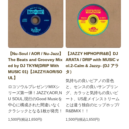
【Nu-Soul / AOR / Nu-Jazz】
【JAZZY HIPHOP/R&B】DJ
The Beats and Groovey Mix
ARATA / DRIP with MUSIC v
ed by DJ TKYM(DRIP With
ol.2-Calm & Jazzy- (DJ アラ
MUSIC 01)【JAZZY/AOR/SO
タ）
UL】
気持ちの良いピアノの音色
ロコソウルプレゼンツMIXシ
と、センスの良いサンプリン
リーズ第一弾！JAZZY,AOR,N
グ、カラッと気持ちの良いビ
U SOUL,現行のGood Musicを
ート、US産メインストリーム
中心に構成された間違いなく
とは違う独自のヒップホップ/
クラシックとなる1枚が発売！
R&BMIX！！
1,500円(税込1,650円)
1,500円(税込1,650円)