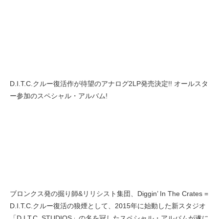
D.I.T.C.クルー復活作が待望のアナログ2LP発売決定!! オールスタ
ー参加のスペシャル・アルバム!
ブロンクス発の掘り師&リリシスト集団、Diggin’ In The Crates =
D.I.T.C.クルー復活の狼煙として、2015年に始動した新スタジオ
「D.I.T.C. STUDIOS」の名を冠したスペシャル・アルバムが遂に