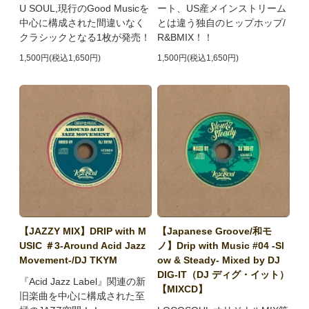
U SOUL,現行のGood Musicを
ート、US産メインストリーム
中心に構成された間違いなく
とは違う独自のヒップホップ/
クラシックとなる1枚が発売！
R&BMIX！！
1,500円(税込1,650円)
1,500円(税込1,650円)
【JAZZY MIX】DRIP with M
【Japanese Groove/和モ
USIC ＃3-Around Acid Jazz
ノ】Drip with Music #04 -Sl
Movement-/DJ TKYM
ow & Steady- Mixed by DJ
DIG-IT（DJ ディグ・イット）
『Acid Jazz Label』関連の新
【MIXCD】
旧楽曲を中心に構成された至