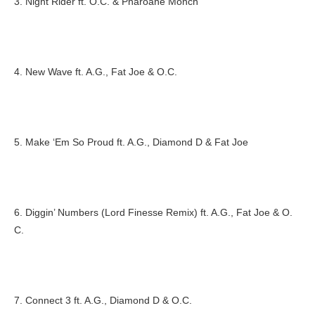
3. Night Rider ft. O.C. & Pharoahe Monch
4. New Wave ft. A.G., Fat Joe & O.C.
5. Make ‘Em So Proud ft. A.G., Diamond D & Fat Joe
6. Diggin’ Numbers (Lord Finesse Remix) ft. A.G., Fat Joe & O.
C.
7. Connect 3 ft. A.G., Diamond D & O.C.