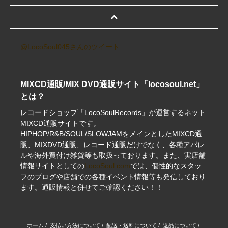
@LocoSoul045さんのツイート
MIXCD通販/MIX DVD通販サイト「locosoul.net」
とは？
レコードショップ「LocoSoulRecords」が運営するネット
MIXCD通販サイトです。
HIPHOP/R&B/SOUL/SLOWJAMをメインとしたMIXCD通
販、MIXDVD通販、レコード通販だけでなく、各種アパレ
ルや海外買付け雑貨等も取扱っております。また、実店舗
情報サイトとしての
LocoSoul.com
では、個性的なスタッ
フのブログや店舗での各種イベント情報等も発信しており
ます。通販情報と併せてご確認ください！！
ホーム
/
支払い方法について
/
配送・送料について
/
返品について
/