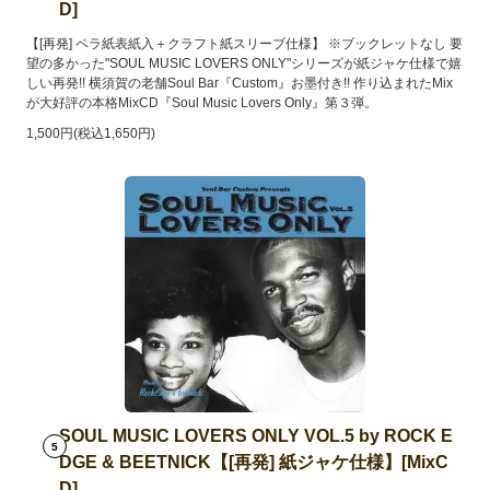
D]
【[再発] ペラ紙表紙入＋クラフト紙スリーブ仕様】 ※ブックレットなし 要
望の多かった"SOUL MUSIC LOVERS ONLY"シリーズが紙ジャケ仕様で嬉
しい再発!! 横須賀の老舗Soul Bar『Custom』お墨付き!! 作り込まれたMix
が大好評の本格MixCD『Soul Music Lovers Only』第３弾。
1,500円(税込1,650円)
SOUL MUSIC LOVERS ONLY VOL.5 by ROCK E
5
DGE & BEETNICK【[再発] 紙ジャケ仕様】[MixC
D]