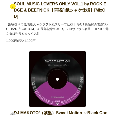
SOUL MUSIC LOVERS ONLY VOL.1 by ROCK E
1
DGE & BEETNICK【[再発] 紙ジャケ仕様】[MixC
D]
【[再発] ペラ紙表紙入＋クラフト紙スリーブ仕様】再発!! 横須賀の老舗SO
UL BAR『CUSTOM』30周年記念MIXCD。メロウソウル名曲・HIPHOP元
ネタばかりをミックス!!
1,000円(税込1,100円)
DJ MAKOTO/（紫盤）Sweet Motion ～Black Con