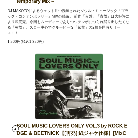
temporary Mix～
DJ MAKOTOによるウェット且つ洗練されたソウル・ミュージック「ブラ
ック・コンテンポラリー」MIXの続編。 前作「赤盤」「青盤」は大好評に
より即完売。今回もムーディーでありつつテンポにつられ踊り出したくな
る「黄盤」、スロー中心でグルービーな「紫盤」の2枚を同時リリー
ス！！
1,200円(税込1,320円)
SOUL MUSIC LOVERS ONLY VOL.3 by ROCK E
4
DGE & BEETNICK【[再発] 紙ジャケ仕様】[MixC