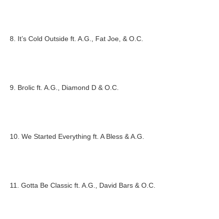
8. It’s Cold Outside ft. A.G., Fat Joe, & O.C.
9. Brolic ft. A.G., Diamond D & O.C.
10. We Started Everything ft. A Bless & A.G.
11. Gotta Be Classic ft. A.G., David Bars & O.C.