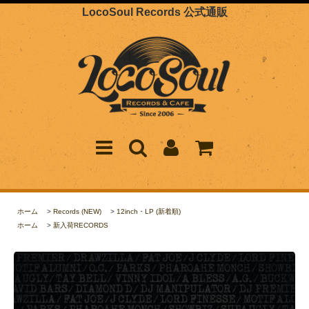
LocoSoul Records 公式通販
ホーム
>
Records (NEW)
>
12inch・LP (新着順)
ホーム
>
新入荷RECORDS