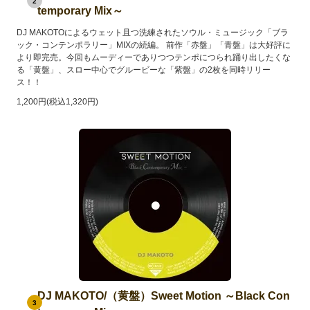
2
temporary Mix～
DJ MAKOTOによるウェット且つ洗練されたソウル・ミュージック「ブラ
ック・コンテンポラリー」MIXの続編。 前作「赤盤」「青盤」は大好評に
より即完売。今回もムーディーでありつつテンポにつられ踊り出したくな
る「黄盤」、スロー中心でグルービーな「紫盤」の2枚を同時リリー
ス！！
1,200円(税込1,320円)
DJ MAKOTO/（黄盤）Sweet Motion ～Black Con
3