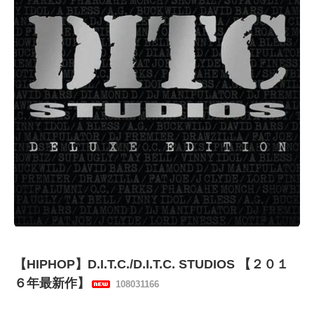
【HIPHOP】D.I.T.C./D.I.T.C. STUDIOS 【２０１
６年最新作】
108031166