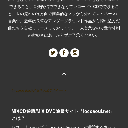
できること、音楽配信でできなくてレコードやCDでできるこ
と。世の流れの逆方向で商業的なノリから外れてマイペースに
営業中。近年は良質なアンダーグラウンド作品から惚れ込んだ
曲たちを自社リリースしております。一人営業なので受付体制
の微妙さはあしからずご了承ください。
@LocoSoul045さんのツイート
MIXCD通販/MIX DVD通販サイト「locosoul.net」
とは？
レコードショップ「LocoSoulRecords」が運営するネット