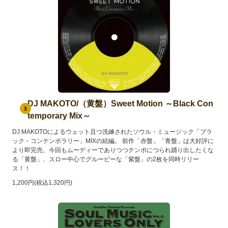
DJ MAKOTO/（黄盤）Sweet Motion ～Black Con
3
temporary Mix～
DJ MAKOTOによるウェット且つ洗練されたソウル・ミュージック「ブラ
ック・コンテンポラリー」MIXの続編。 前作「赤盤」「青盤」は大好評に
より即完売。今回もムーディーでありつつテンポにつられ踊り出したくな
る「黄盤」、スロー中心でグルービーな「紫盤」の2枚を同時リリー
ス！！
1,200円(税込1,320円)