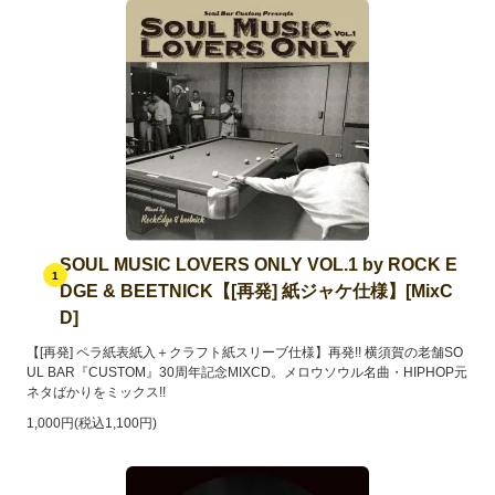
SOUL MUSIC LOVERS ONLY VOL.1 by ROCK E
1
DGE & BEETNICK【[再発] 紙ジャケ仕様】[MixC
D]
【[再発] ペラ紙表紙入＋クラフト紙スリーブ仕様】再発!! 横須賀の老舗SO
UL BAR『CUSTOM』30周年記念MIXCD。メロウソウル名曲・HIPHOP元
ネタばかりをミックス!!
1,000円(税込1,100円)