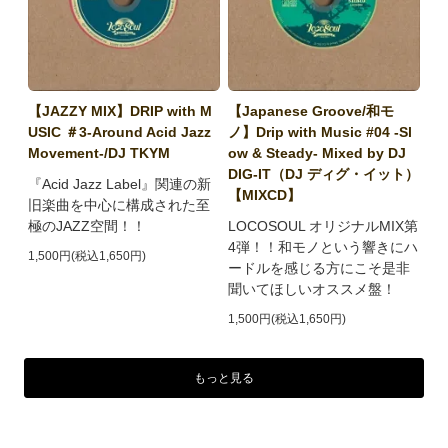
【JAZZY MIX】DRIP with M
【Japanese Groove/和モ
USIC ＃3-Around Acid Jazz
ノ】Drip with Music #04 -Sl
Movement-/DJ TKYM
ow & Steady- Mixed by DJ
DIG-IT（DJ ディグ・イット）
『Acid Jazz Label』関連の新
【MIXCD】
旧楽曲を中心に構成された至
極のJAZZ空間！！
LOCOSOUL オリジナルMIX第
4弾！！和モノという響きにハ
1,500円(税込1,650円)
ードルを感じる方にこそ是非
聞いてほしいオススメ盤！
1,500円(税込1,650円)
もっと見る