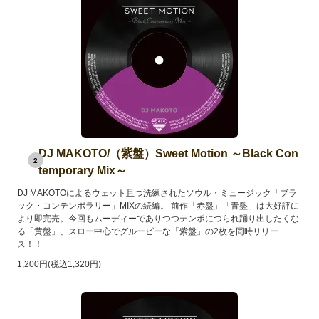
DJ MAKOTO/（紫盤）Sweet Motion ～Black Con
2
temporary Mix～
DJ MAKOTOによるウェット且つ洗練されたソウル・ミュージック「ブラ
ック・コンテンポラリー」MIXの続編。 前作「赤盤」「青盤」は大好評に
より即完売。今回もムーディーでありつつテンポにつられ踊り出したくな
る「黄盤」、スロー中心でグルービーな「紫盤」の2枚を同時リリー
ス！！
1,200円(税込1,320円)