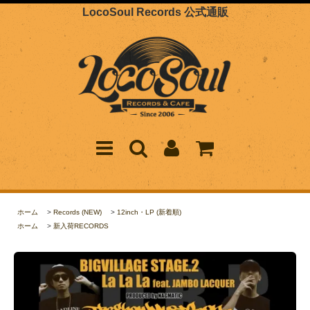
LocoSoul Records 公式通販
ホーム
>
Records (NEW)
>
12inch・LP (新着順)
ホーム
>
新入荷RECORDS