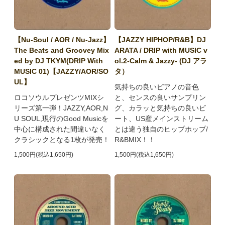
【Nu-Soul / AOR / Nu-Jazz】
【JAZZY HIPHOP/R&B】DJ
The Beats and Groovey Mix
ARATA / DRIP with MUSIC v
ed by DJ TKYM(DRIP With
ol.2-Calm & Jazzy- (DJ アラ
MUSIC 01)【JAZZY/AOR/SO
タ）
UL】
気持ちの良いピアノの音色
ロコソウルプレゼンツMIXシ
と、センスの良いサンプリン
リーズ第一弾！JAZZY,AOR,N
グ、カラッと気持ちの良いビ
U SOUL,現行のGood Musicを
ート、US産メインストリーム
中心に構成された間違いなく
とは違う独自のヒップホップ/
クラシックとなる1枚が発売！
R&BMIX！！
1,500円(税込1,650円)
1,500円(税込1,650円)