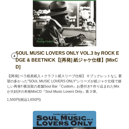
SOUL MUSIC LOVERS ONLY VOL.3 by ROCK E
4
DGE & BEETNICK【[再発] 紙ジャケ仕様】[MixC
D]
【[再発] ペラ紙表紙入＋クラフト紙スリーブ仕様】 ※ブックレットなし 要
望の多かった"SOUL MUSIC LOVERS ONLY"シリーズが紙ジャケ仕様で嬉
しい再発!! 横須賀の老舗Soul Bar『Custom』お墨付き!! 作り込まれたMix
が大好評の本格MixCD『Soul Music Lovers Only』第３弾。
1,500円(税込1,650円)